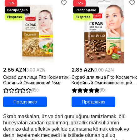
−5%
−5%
2.85 AZN
2.85 AZN
3.00 AZN
3.00 AZN
Скраб для лица Fito Косметик
Скраб для лица Fito Косметик
Овсяный Очищающий 15мл
Кофейный Омолаживающий
15мл
0
1
Предзаказ
Предзаказ
Skrab maskaları, üz və dəri quruluğunu təmizləmək, ölü
hüceyrələri aradan qaldırmaq, gözəllik məhsullarının
dərinizə daha effektiv şəkildə qalmasına kömək etmək və
dərini təzələmək məqsədi ilə istifadə olunan qulluq