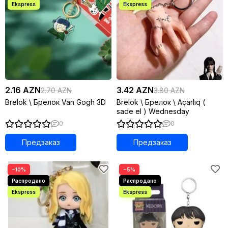
2.16 AZN
3.42 AZN
2.70 AZN
3.80 AZN
Brelok \ Брелок Van Gogh 3D
Brelok \ Брелок \ Açarlıq (
sade el ) Wednesday
0
0
Предзаказ
Предзаказ
−10%
−5%