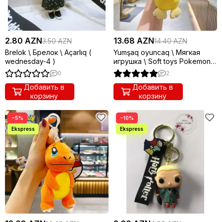
2.80 AZN
13.68 AZN
3.50 AZN
14.40 AZN
Brelok \ Брелок \ Açarlıq (
Yumşaq oyuncaq \ Мягкая
wednesday-4 )
игрушка \ Soft toys Pokemon
yellow mini keychain
0
2
Добавить в
Добавить в
корзину
корзину
−5%
−10%