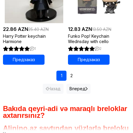
22.86 AZN
12.83 AZN
25.40 AZN
13.50 AZN
Harry Potter keychain
Funko Pop! Keychain
Harmione
Wednsday with cello
1
2
Предзаказ
Предзаказ
1
2
Назад
Вперед
Bakıda qeyri-adi və maraqlı breloklar
axtarırsınız?
Alinino.az saytından yüzlərlə breloku