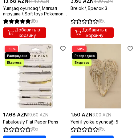
13.68 AZN
3.60 AZN
14.40 AZN
4.00 AZN
Yumşaq oyuncaq \ Мягкая
Brelok \ Брелок 3
игрушка \ Soft toys Pokemon
orange mini keychain
3
0
Добавить в
Добавить в
корзину
корзину
−10%
−50%
17.68 AZN
1.50 AZN
19.60 AZN
3.00 AZN
Fabulously Flat Paper Pens
Yeni il yolka oyuncağı 5
0
0