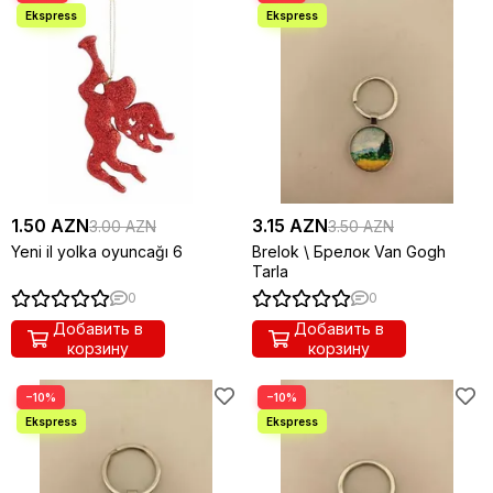
1.50 AZN
3.15 AZN
3.00 AZN
3.50 AZN
Yeni il yolka oyuncağı 6
Brelok \ Брелок Van Gogh
Tarla
0
0
Добавить в
Добавить в
корзину
корзину
−10%
−10%