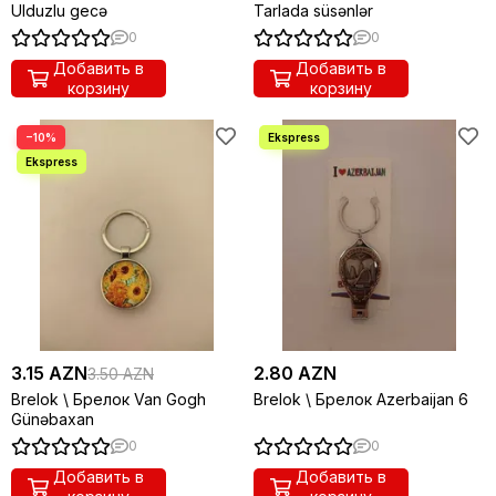
Ulduzlu gecə
Tarlada süsənlər
0
0
Добавить в
Добавить в
корзину
корзину
−10%
3.15 AZN
2.80 AZN
3.50 AZN
Brelok \ Брелок Van Gogh
Brelok \ Брелок Azerbaijan 6
Günəbaxan
0
0
Добавить в
Добавить в