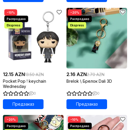
−10%
−20%
12.15 AZN
2.16 AZN
13.50 AZN
2.70 AZN
Pocket Pop ! keychain
Brelok \ Брелок Dali 3D
Wednesday
0
0
Предзаказ
Предзаказ
−20%
−10%