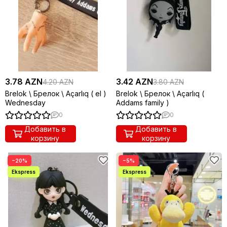
3.78 AZN
3.42 AZN
4.20 AZN
3.80 AZN
Brelok \ Брелок \ Açarlıq ( el )
Brelok \ Брелок \ Açarlıq (
Wednesday
Addams family )
0
0
Добавить в
Добавить в
корзину
корзину
−20%
−5%