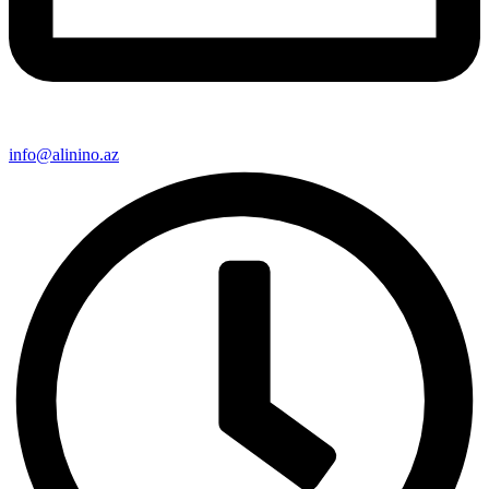
info@alinino.az