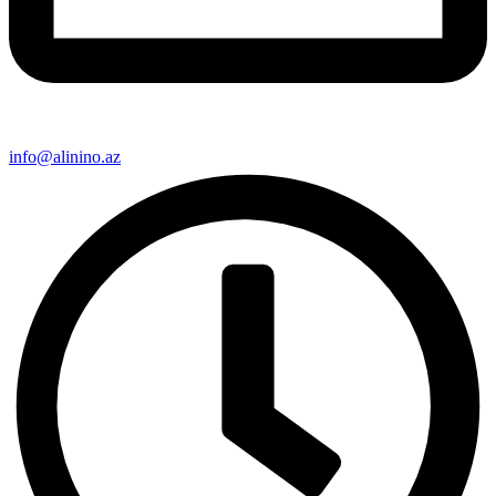
info@alinino.az