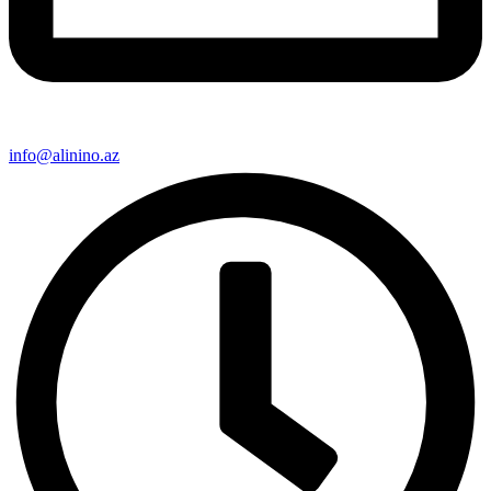
info@alinino.az