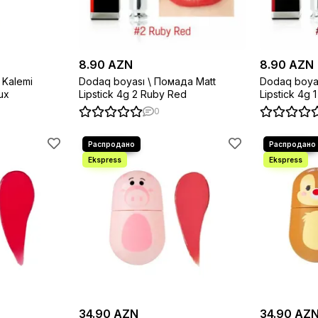
8.90 AZN
8.90 AZN
 Kalemi
Dodaq boyası \ Помада Matt
Dodaq boyas
ux
Lipstick 4g 2 Ruby Red
Lipstic
0
34.90 AZN
34.90 AZ