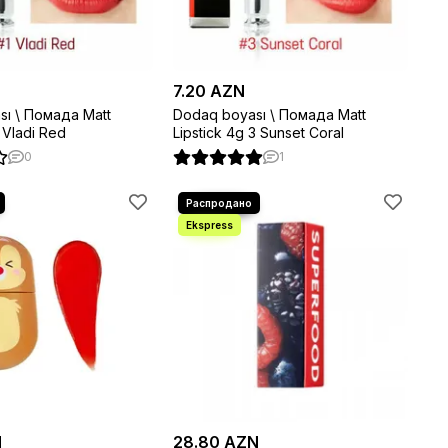
7.20 AZN
ı \ Помада Matt
Dodaq boyası \ Помада Matt
k 4g 1 Vladi Red
Lipstick 4g 3 Sunset Coral
0
1
N
28.80 AZN