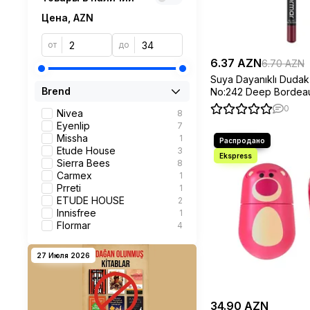
Цена, AZN
от
до
6.37 AZN
6.70 AZN
Suya Dayanıklı Dudak
Brend
No:242 Deep Bordea
0
Nivea
8
Eyenlip
7
Missha
1
Etude House
3
Sierra Bees
8
Carmex
1
Prreti
1
ETUDE HOUSE
2
Innisfree
1
Flormar
4
27 Июля 2026
34.90 AZN