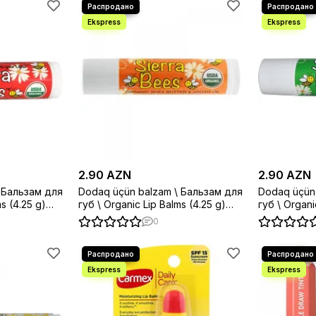
2.90 AZN
2.90 AZN
 Бальзам для
Dodaq üçün balzam \ Бальзам для
Dodaq üçün
 g)
губ \ Organic Lip Balms (4.25 g)
губ \ Organic Li
Shea butter
Tamanu
0