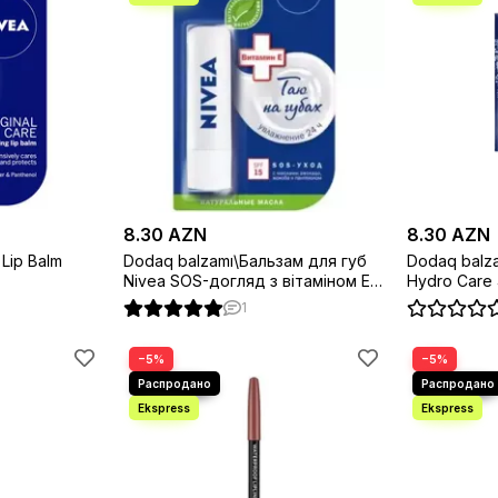
8.30 AZN
8.30 AZN
Lip Balm
Dodaq balzamı\Бальзам для губ
Dodaq balza
Nivea SOS-догляд з вітаміном Е і
Hydro Care 
пантенолом
1
−5%
−5%