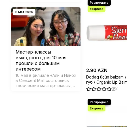
отправиться в разные миры и
подарить себе
незабываемые моменты,
11 Мая 2026
наполненные книгами.
Подобранные нами 15 книг на
июнь перенесут вас из Каира
…
Мастер-классы
выходного дня 10 мая
прошли с большим
интересом
2.90 AZN
10 мая в филиале «Али и Нино»
Dodaq üçün balzam \
в Crescent Mall состоялись
губ \ Organic Lip Balms (4.25
творческие мастер-классы,
Pomegranate
0
подарившие участникам
атмосферу вдохновения,
общения и ярких эмоций.