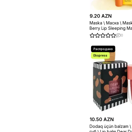
9.20 AZN
Maska \ Маска \ Mas
Berry Lip Sleeping M
0
10.50 AZN
Dodaq üçün balzam \ Бальзам дл
губ \ Lip balm Dear Darling Water