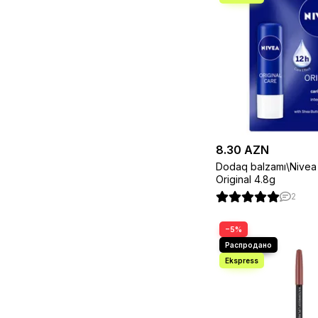
8.30 AZN
Dodaq balzamı\Nivea 
Original 4.8g
2
−5%