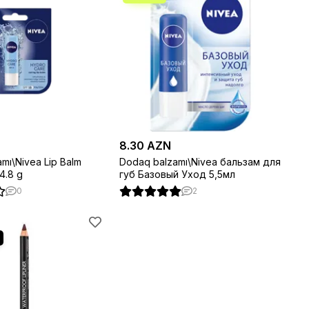
8.30 AZN
mı\Nivea Lip Balm
Dodaq balzamı\Nivea бальзам для
4.8 g
губ Базовый Уход 5,5мл
0
2