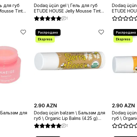
ь для губ
Dodaq üçün gel \ Гель для губ
Dodaq üçün 
ousse Tint
ETUDE HOUSE Jelly Mousse Tint
ETUDE HOUS
3,3g Peach Pink
3,3g Orang
1
2.90 AZN
2.90 AZN
 Бальзам для
Dodaq üçün balzam \ Бальзам для
Dodaq üçün
губ \ Organic Lip Balms (4.25 g)
губ \ Organic Li
Cocoa
Honey
1