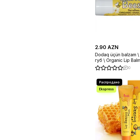
2.90 AZN
Dodaq üçün balzam \
губ \ Organic Lip Balms (4.25
Creme
0