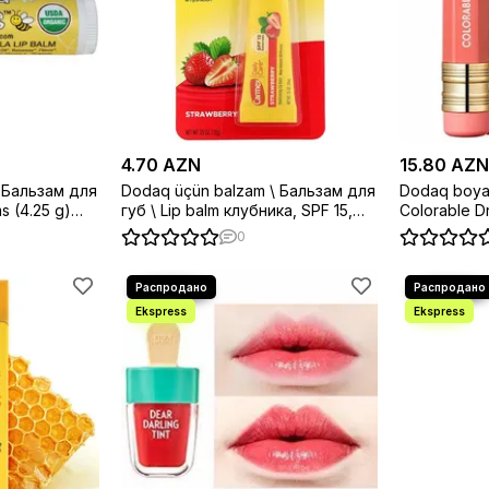
4.70 AZN
15.80 AZN
 Бальзам для
Dodaq üçün balzam \ Бальзам для
Dodaq boyas
 g)
губ \ Lip balm клубника, SPF 15,
Colorable D
0,35 унции (10 г)
0