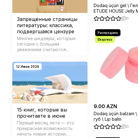
Dodaq üçün gel \ Гел
ETUDE HOUSE Jelly M
3,3g Strawberry Pink
Запрещённые страницы
0
литературы: классика,
подвергшаяся цензуре
Многие шедевры, которые
сегодня с большим
уважением считаются
частью мировой классики,
когда-то были одним из
главных страхов для
12 Июня 2026
режимов, учреждений и
властей. Представляем 10
запрещённых книг, которые,
несмотря на цензурные
барьер…
9.00 AZN
15 книг, которые вы
Dodaq üçün balzam \
прочитаете в июне
губ \ Lip balm
Первый месяц лета — это
0
прекрасная возможность
начать новые истории,