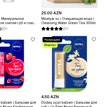
25.00 AZN
 \ Минеральное
Miselyar su \ Очищающая вода \
я снятия губ и глаз \
Cleansing Water Green Tea 300ml
 & Eye Remover #Sweet
0
6
4.50 AZN
 balzam \ Бальзам для
Dodaq üçün balzam \ Бальзам для
чное
губ \ Lip Balm Nivea Ванильный