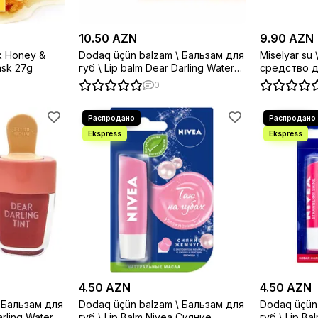
10.50 AZN
9.90 AZN
k Honey &
Dodaq üçün balzam \ Бальзам для
Miselyar su
ask 27g
губ \ Lip balm Dear Darling Water
средство дл
Gel Tint Ice Cream 4.5g
Mineral Lip
0
Rose 100ml
4.50 AZN
4.50 AZN
я
Dodaq üçün balzam \ Бальзам для
Dodaq üçün
губ \ Lip Balm Nivea Сияние
губ \ Lip Balm Nivea Клубни