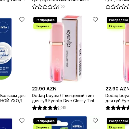
g
жемчужин с маслом жожоба
сияние
0
22.90 AZN
22.90 AZ
 Бальзам для
Dodaq boyası \ Глянцевый тинт
Dodaq boya
ОВНОЙ УХОД
для губ Eyenlip Dive Glossy Tint
для губ Eyen
№01 Flare 4 мл
no 02. Peon
15