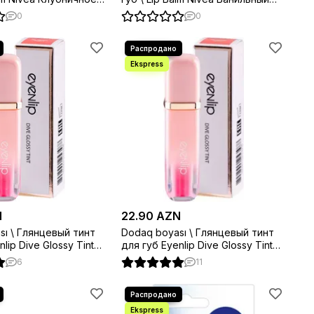
десерт
0
0
N
22.90 AZN
sı \ Глянцевый тинт
Dodaq boyası \ Глянцевый тинт
lip Dive Glossy Tint
для губ Eyenlip Dive Glossy Tint
y 4 мл
no 03. Dahlia 4 мл
6
11