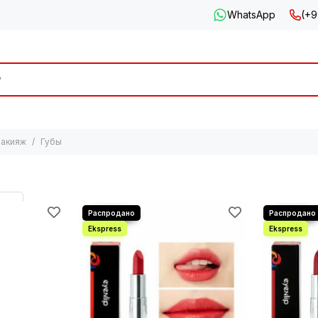
WhatsApp
(+9
акияж
Губы