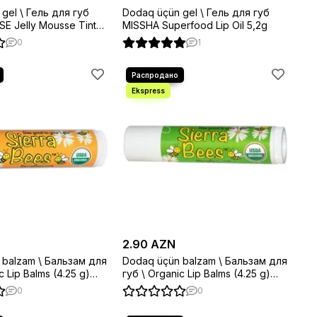
gel \ Гель для губ
Dodaq üçün gel \ Гель для губ
E Jelly Mousse Tint
MISSHA Superfood Lip Oil 5,2g
e Red
0
1
2.90 AZN
 balzam \ Бальзам для
Dodaq üçün balzam \ Бальзам для
p Balms (4.25 g)
губ \ Organic Lip Balms (4.25 g)
Mint
0
0