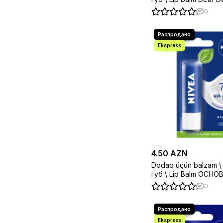
Gel Tint Bean Red4.5
0
4.50 AZN
Dodaq üçün balzam \
губ \ Lip Balm ОСН
NIVEA 4.8Г
0