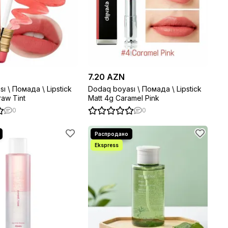
7.20 AZN
ı \ Помада \ Lipstick
Dodaq boyası \ Помада \ Lipstick
raw Tint
Matt 4g Caramel Pink
0
0