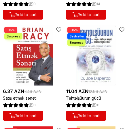
9
14
Add to cart
Add to cart
−15%
−15%
6.37 AZN
11.04 AZN
7.49 AZN
12.99 AZN
Satış etmək sənəti
Təhtəlşüurun gücü
8
11
Add to cart
Add to cart