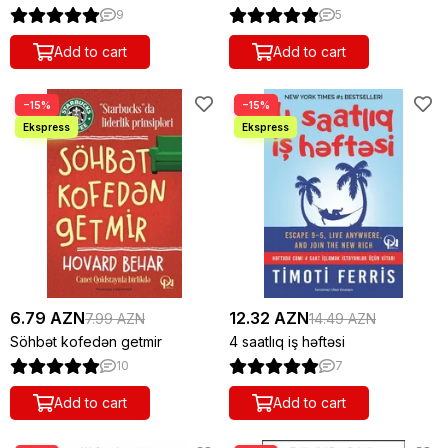
9
5
Add to cart
Add to cart
−15%
−15%
6.79 AZN
12.32 AZN
7.99 AZN
14.49 AZN
Söhbət kofedən getmir
4 saatlıq iş həftəsi
10
7
Add to cart
Add to cart