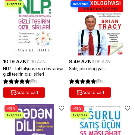
10.19 AZN
8.49 AZN
11.99 AZN
9.99 AZN
NLP – təhtəlşüura və davranışa
Satış psixologiyası
gizli təsirin qızıl sirləri
3
3
Add to cart
Add to cart
−15%
−15%