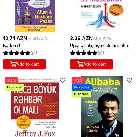
12.74 AZN
3.39 AZN
14.99 AZN
3.99 AZN
Bədən dili
Uğurlu satış üçün 55 məsləhət
1
1
Add to cart
Add to cart
−15%
−15%