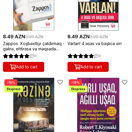
8.49 AZN
8.49 AZN
9.99 AZN
9.99 AZN
Zappos. Xoşbəxtliyi çatdırmaq -
Varlan! 4 əsas və başlıca sirr
gəlirə, ehtirasa və məqsədə
gedən yol
8
8
Add to cart
Add to cart
−15%
−15%