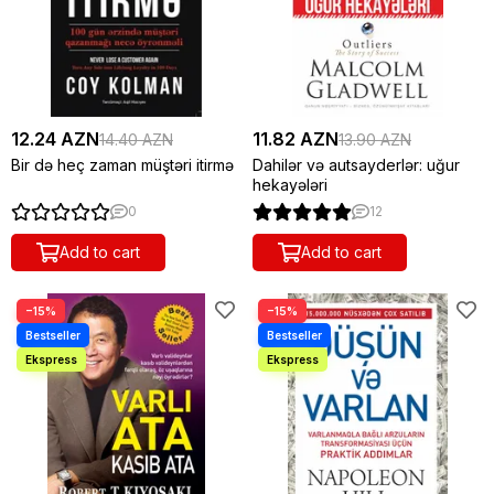
12.24 AZN
11.82 AZN
14.40 AZN
13.90 AZN
Bir də heç zaman müştəri itirmə
Dahilər və autsayderlər: uğur
hekayələri
0
12
Add to cart
Add to cart
−15%
−15%