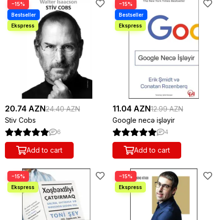
−15%
−15%
20.74 AZN
11.04 AZN
24.40 AZN
12.99 AZN
Stiv Cobs
Google necə işləyir
6
4
Add to cart
Add to cart
−15%
−15%