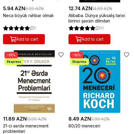
5.94 AZN
12.74 AZN
6.99 AZN
14.99 AZN
Necə böyük rəhbər olmalı
Alibaba. Dünya yüksəliş tarixi
birinci şəxsin dilindən
1
10
Add to cart
Add to cart
−15%
−15%
11.89 AZN
8.49 AZN
13.99 AZN
9.99 AZN
21-ci əsrdə menecment
80/20 meneceri
problemləri