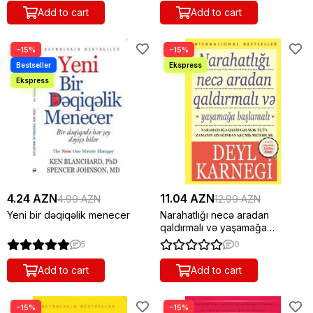
Add to cart
Add to cart
−15%
−15%
4.24 AZN
11.04 AZN
4.99 AZN
12.99 AZN
Yeni bir dəqiqəlik menecer
Narahatlığı necə aradan
qaldırmalı və yaşamağa
başlamalı
5
0
Add to cart
Add to cart
−15%
−15%