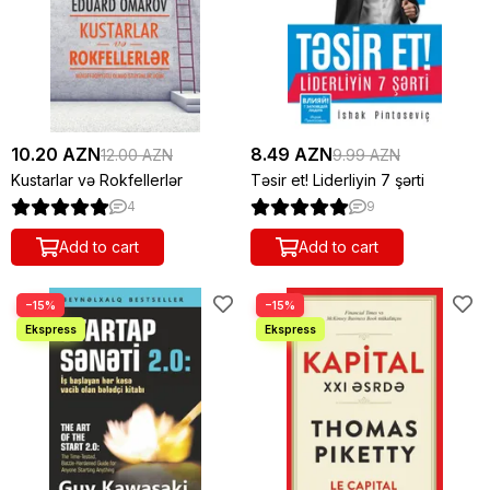
10.20 AZN
8.49 AZN
12.00 AZN
9.99 AZN
Kustarlar və Rokfellerlər
Təsir et! Liderliyin 7 şərti
4
9
Add to cart
Add to cart
−15%
−15%