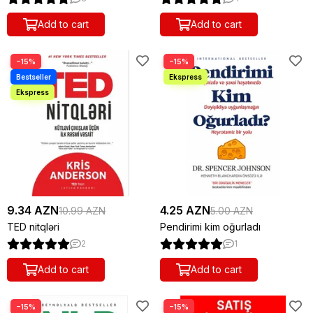
Add to cart
Add to cart
−15%
−15%
9.34 AZN
4.25 AZN
10.99 AZN
5.00 AZN
TED nitqləri
Pendirimi kim oğurladı
2
1
Add to cart
Add to cart
−15%
−15%