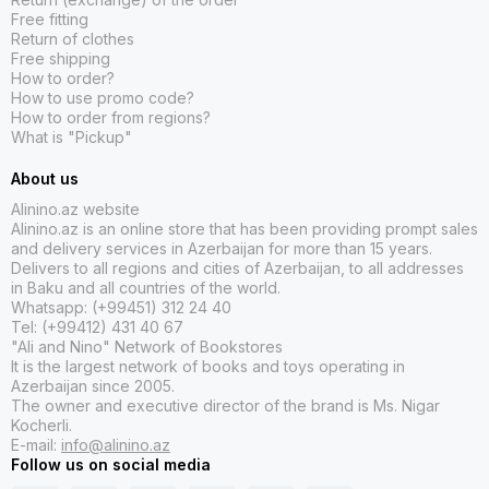
-
Strateji planlaşdırma:
Strateji planlaşdırma müəssisələrə
Free fitting
uzunmüddətli hədəflərini təyin etməyə kömək edən bir prosesdir.
Return of clothes
Biznes kitabları biznes sahiblərinə və menecerlərə strateji
Free shipping
planlaşdırma haqqında məlumat verir və bizneslərinin uğurlu
How to order?
olması üçün düzgün strategiyaları müəyyən etməyə kömək edir.
How to use promo code?
How to order from regions?
Nəticədə, biznes kitabları biznes sahiblərinə və menecerlərə
What is "Pickup"
bizneslərini daha səmərəli etməyə, sahibkarlara yeni biznesə
About us
başlamağa və liderlərə komandalarını idarə etməyə kömək edir.
Biznes kitabları biznesdəki yeniliklərdən və dəyişikliklərdən
Alinino.az website
xəbərdar olmaq və biznesinin uğurunu artırmaq üçün lazım olan
Alinino.az is an online store that has been providing prompt sales
bacarıqları öyrənmək istəyən hər kəs üçün də faydalıdır.
and delivery services in Azerbaijan for more than 15 years.
Delivers to all regions and cities of Azerbaijan, to all addresses
in Baku and all countries of the world.
Bizim onlayn mağazamızda – Alinino.az saytında siz
Robert
Whatsapp: (+99451) 312 24 40
Kiyosaki, Napoleon Hill, Filip Kotler, Brian Tracy, Cen Sinsero,
Tel: (+99412) 431 40 67
Henri Ford, İlon Mask
kimi müəlliflərdən ən yeni tərcümələri əldə
"Ali and Nino" Network of Bookstores
edə bilərsiniz.
It is the largest network of books and toys operating in
Azerbaijan since 2005.
Alinino.az onlayn mağazası ən yaxşı biznes kitablarını Bakı
The owner and executive director of the brand is Ms. Nigar
daxilində istənilən ünvana çatdırılma edir.
Kocherli.
E-mail:
info@alinino.az
Bununla yanaşı, biz Azərbaycanın bütün rayonlarına və
Follow us on social media
dünyanın hər yerinə hər gün yüzlərlə biznes kitabı sifarişlərini