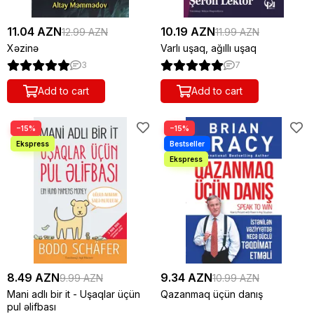
11.04 AZN
10.19 AZN
12.99 AZN
11.99 AZN
Xəzinə
Varlı uşaq, ağıllı uşaq
3
7
Add to cart
Add to cart
−15%
−15%
8.49 AZN
9.34 AZN
9.99 AZN
10.99 AZN
Mani adlı bir it - Uşaqlar üçün
Qazanmaq üçün danış
pul əlifbası