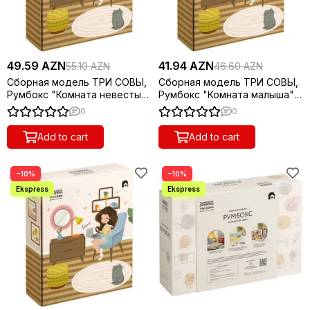
49.59 AZN
41.94 AZN
55.10 AZN
46.60 AZN
Сборная модель ТРИ СОВЫ,
Сборная модель ТРИ СОВЫ,
Румбокс "Комната невесты",
Румбокс "Комната малыша",
инструменты, клей,
инструменты, клей,
0
0
картонная коробка
светодиоды, батарейки,
картонн
Add to cart
Add to cart
−10%
−10%