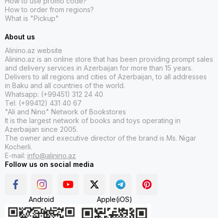
How to use promo code?
musiqi alətləri ifa etmək, səsinizi ifadə etmək və mövzulara
How to order from regions?
yeni musiqi yazmaq asudə vaxtlarınızda sizi yaradıcılığa
What is "Pickup"
aparan yollar ola bilər.
About us
4. Əl işləri və toxunma sənətləri:
Hörgü, bəzək,
Alinino.az website
toxuculuqla şəkil işləmək, çömlekçilik və ya başqa el işləri,
Alinino.az is an online store that has been providing prompt sales
toxunma sənətləri asudə vaxtlarınızda səmərəli və yaradıcı
and delivery services in Azerbaijan for more than 15 years.
bir fəaliyyət təşkil edir.
Delivers to all regions and cities of Azerbaijan, to all addresses
in Baku and all countries of the world.
Whatsapp: (+99451) 312 24 40
5.
Əl işləri hazırlamaq:
Müxtəlif suvenirlər hazırlamaq, ev
Tel: (+99412) 431 40 67
dekorunuzda hansısa yeniliklər etmək hər zaman sevindirir
"Ali and Nino" Network of Bookstores
və rahatladır.
It is the largest network of books and toys operating in
Azerbaijan since 2005.
Bu yalnız bir neçə nümunədir və yaradıcılığı təmin etmək
The owner and executive director of the brand is Ms. Nigar
üçün daha bir çox asudə fəaliyyətlər mövcuddur. Önəmlidir
Kocherli.
ki, hər bir şəxs öz marağlarına, bacarıqlarına və istəklərinə
E-mail:
info@alinino.az
uyğun olan yaradıcı fəaliyyətləri seçsin və keyfiyyətli asudə
Follow us on social media
vaxtlarının tadını çıxarsın.
Android
Apple(iOS)
Alinino.az saytı rəqəmlərlə rəngləmə, almaz qaşlarla tablo,