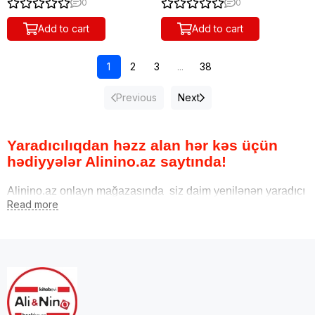
0
0
ТРИ СОВЫ "Букет сирени",
ТРИ СОВЫ "Букет с маками",
40*50см, холст на
30*40см, холст, картонная
Add to cart
Add to cart
деревянном подрамнике,
коробка с пластиковой
картонная коробка
ручкой
1
2
3
...
38
Previous
Next
Yaradıcılıqdan həzz alan hər kəs üçün
hədiyyələr Alinino.az saytında!
Alinino.az onlayn mağazasında siz daim yenilənən yaradıcı
dəstlərlə, asudə vaxtınıza rəng qatan müxtəlif maraqlı
yaradıcılıq fəaliyyətləri ilə tanış ola, sərfəli qiymətlə sifariş
edə biləcəksiniz.
Asudə vaxtlarda yaradıcı fəaliyyətlər insanlara yenilik,
ehtiras və mənasızlıqdan uzaqlaşma imkanı verir. Gərgin
keçən iş gününün sonunda bir neçə saat, hətta bir neçə
qədidə belə olsa, sevdiyin hər hansısa yaradıcı fəaliyyətlə