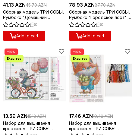
41.13 AZN
78.93 AZN
45.70 AZN
87.70 AZN
Сборная модель ТРИ СОВЫ,
Сборная модель ТРИ СОВЫ,
Румбокс "Домашний
Румбокс "Городской лофт",
кабинет", инструменты, клей,
инструменты, клей,
0
0
картонная коробка
светодиоды, картонная
коробка
Add to cart
Add to cart
−10%
−10%
13.59 AZN
17.46 AZN
15.10 AZN
19.40 AZN
Набор для вышивания
Набор для вышивания
крестиком ТРИ СОВЫ
крестиком ТРИ СОВЫ
"Прогулка на велосипеде",
"Лисенок", 19*15см, пакет с