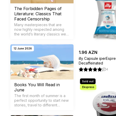
Kapsul Qəhvə Növlər
The Forbidden Pages of
Kapsul qəhvələri, müx
Literature: Classics That
lungo, cappuccino, la
Faced Censorship
keyfiyyətli qəhvə dənə
Many masterpieces that are
ədviyyatlı qarışıqlar ilə
now highly respected among
the world’s literary classics were
Ekoloji Məsələlər v
once considered the greatest
fears of regimes, institutions,
Kapsul qəhvənin bəzi m
and authorities. Here are 10
12 June 2026
1.96 AZN
banned books that stood
ola bilər. İstifadə edi
again…
qalır. Lakin, bəzi kaps
illy Capsule iperEspr
Decaffeinated
Kapsul Qəhvə Maşın
4
Kapsul qəhvə hazırlam
tənzimləyərək, mükəmmə
Books You Will Read in
həm ev istifadəsi, həm 
June
The first month of summer is a
Kapsul qəhvə, sürət, r
perfect opportunity to start new
baxımından mükəmməl nə
stories, travel to different
qəhvə, qəhvə həvəskar
worlds, and gift yourself
unforgettable moments filled