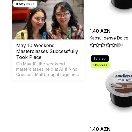
with books. The 15 books we
11 May 2026
selected for June will take you
from Cairo to Tehran, fr…
1.40 AZN
Kapsul qəhvə Dolce
May 10 Weekend
0
Masterclasses Successfully
Took Place
On May 10, the weekend
masterclasses held at Ali & Nino
Crescent Mall brought together
creativity, inspiration, and a
warm social atmosphere for
participants of all ages.
1.40 AZN