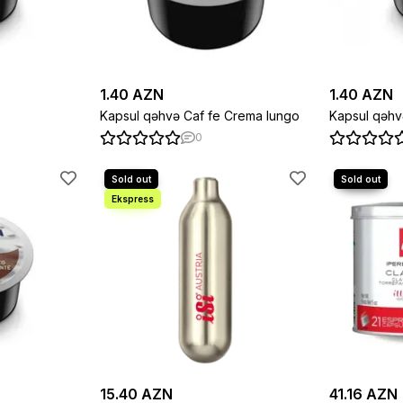
1.40 AZN
1.40 AZN
Kapsul qəhvə Caf fe Crema lungo
Kapsul qəhv
0
15.40 AZN
41.16 AZN