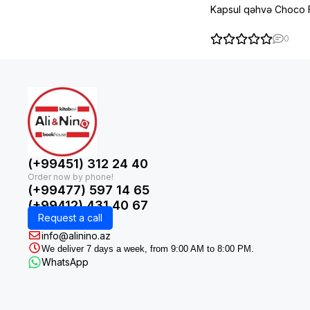
Kapsul qəhvə Choco 
0
(+99451) 312 24 40
(+99477) 597 14 65
(+99412) 431 40 67
Request a call
info@alinino.az
We deliver 7 days a week, from 9:00 AM to 8:00 PM.
WhatsApp