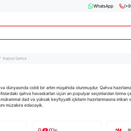
WhatsApp
(+9
Kapsul Qəhvə
və dünyasında ciddi bir artım müşahidə olunmuşdur. Qəhvə hazırlama üs
islərdəki qəhvə həvəskarları üçün ən populyar seçimlərdən birinə çevr
mükəmməl dad və yüksək keyfiyyətli içkilərin hazırlanmasına imkan v
ığını müzakirə edəcəyik.
?
azırlanmış kiçik kapsullarda satılan qəhvə növüdür. Hər bir kapsul, ə
İsi
İl