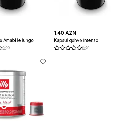
1.40 AZN
ə Amabi le lungo
Kapsul qəhvə İntenso
0
0