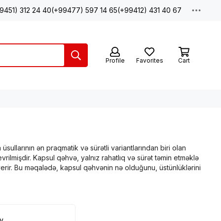
9451) 312 24 40
(+99477) 597 14 65
(+99412) 431 40 67
Profile
Favorites
Cart
ullarının ən praqmatik və sürətli variantlarından biri olan
ilmişdir. Kapsul qəhvə, yalnız rahatlıq və sürət təmin etməklə
erir. Bu məqalədə, kapsul qəhvənin nə olduğunu, üstünlüklərini
sl qəhvə ilə doldurulmuş kiçik metal və ya plastik kapsuldan
ly