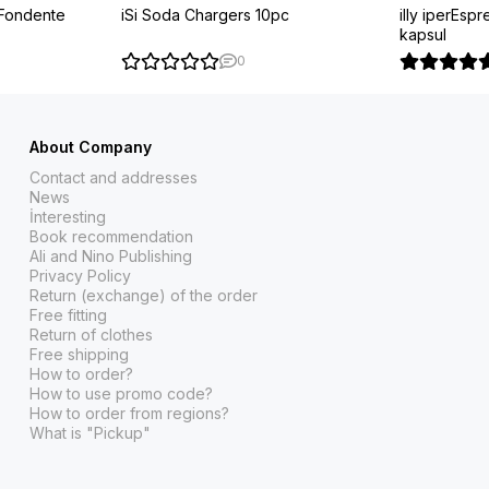
Fondente
iSi Soda Chargers 10pc
illy iperEsp
kapsul
0
About Company
Contact and addresses
News
İnteresting
Book recommendation
Ali and Nino Publishing
Privacy Policy
Return (exchange) of the order
Free fitting
Return of clothes
Free shipping
How to order?
How to use promo code?
How to order from regions?
What is "Pickup"