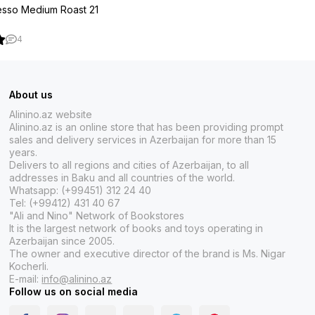
resso Medium Roast 21
4
About us
Alinino.az website
Alinino.az is an online store that has been providing prompt
sales and delivery services in Azerbaijan for more than 15
years.
Delivers to all regions and cities of Azerbaijan, to all
addresses in Baku and all countries of the world.
Whatsapp: (+99451) 312 24 40
Tel: (+99412) 431 40 67
"Ali and Nino" Network of Bookstores
It is the largest network of books and toys operating in
Azerbaijan since 2005.
The owner and executive director of the brand is Ms. Nigar
Kocherli.
E-mail:
info@alinino.az
Follow us on social media