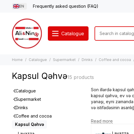
Frequently asked question (FAQ)
EN
Catalogue
Home
Catalogue
Supermarket
Drinks
Coffee and cocoa
Kapsul Qəhvə
Son illərdə kapsul qəh
Catalogue
kapsul qəhvə, ev və of
Supermarket
yanaşı, eyni zamanda 
Drinks
və istifadəsinin asanl
Coffee and cocoa
Kapsul Qəhvə Nədir
Kapsul Qəhvə
Kapsul qəhvə, xüsusi h
Lavazza
Lavazza