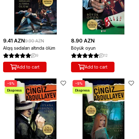
9.41 AZN
8.90 AZN
9.90 AZN
Alqış sədaları altında ölüm
Böyük oyun
9
12
Add to cart
Add to cart
−5%
−5%