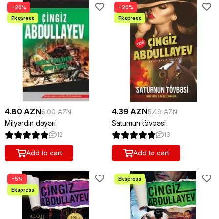
−20%
−20%
4.80 AZN
4.39 AZN
6.00 AZN
5.49 AZN
Milyardın dəyəri
Saturnun tövbəsi
12
13
Add to cart
Add to cart
−5%