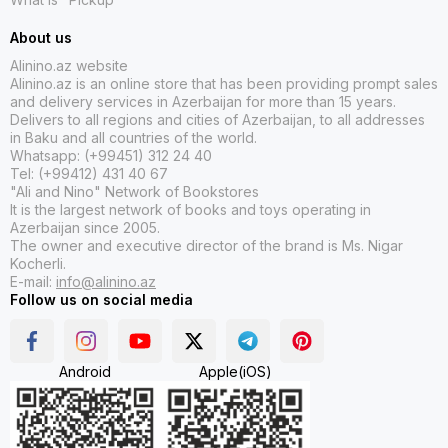
heç kimə məlum deyil, hətta özləri belə öz adlarını
unudublar. Peşəkar ekspert və analitik – Dronqo buna
About us
parlaq nümunədir. O, narkotik alverçilərinin izi ilə öz
qrupuyla birgə yer kürəsinin müxtəlif bölgələrinə səfərlər
Alinino.az website
eləyir və öz məqsədinə yaxınlaşdıqja o bir o qədər təhlükəli
Alinino.az is an online store that has been providing prompt sales
olur. Onun ən əziz insanı, ən yaxın dostları həlak olur…
and delivery services in Azerbaijan for more than 15 years.
Delivers to all regions and cities of Azerbaijan, to all addresses
in Baku and all countries of the world.
Çingiz Abdullayevin detektiv əsərləri, həyəcanlı və təsirli
Whatsapp: (+99451) 312 24 40
hadisələri, canlı personajları və müxtəlif qatil və
Tel: (+99412) 431 40 67
cinayətkarların bəlalardan qaçmağa çalışmalarını əks etdirir.
"Ali and Nino" Network of Bookstores
Yazar, Azərbaycanın tarixi və mədəniyyəti ilə də əlaqədar bir
It is the largest network of books and toys operating in
çox detektiv yazmışdır.
Azerbaijan since 2005.
The owner and executive director of the brand is Ms. Nigar
Çingiz Abdullayev, yaradıcılığı ilə bir sıra mükafatlar
Kocherli.
qazanmış və Azərbaycan və dünya ədəbiyyatına çox böyük
E-mail:
info@alinino.az
Follow us on social media
bir töhfə vermişdir. Onun əsərləri ilə tanış olan oxucular
ümumiyyətlə onların təsirindən və həyəcanından uzun
müddət çıxa bilmirlər.
Android
Apple(iOS)
Çingiz Abdullayev yeganə azərbaycanlı yazıçıdır ki, rus
dilində psixoloji və siyasi detektiv janrında əsərlər yazır.