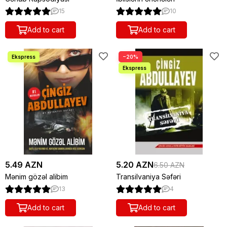
15
10
Add to cart
Add to cart
−20%
5.49 AZN
5.20 AZN
6.50 AZN
Mənim gözəl alibim
Transilvaniya Səfəri
13
4
Add to cart
Add to cart