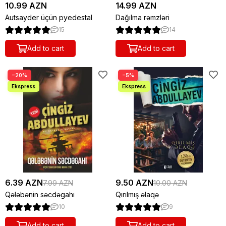
10.99 AZN
14.99 AZN
Autsayder üçün pyedestal
Dağılma rəmzləri
15
14
Add to cart
Add to cart
−20%
−5%
6.39 AZN
9.50 AZN
7.99 AZN
10.00 AZN
Qələbənin səcdəgahı
Qırılmış əlaqə
10
9
Add to cart
Add to cart