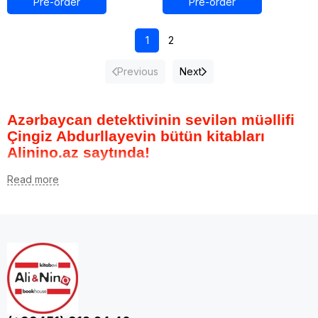
Pre-order
Pre-order
1
2
Previous
Next
Azərbaycan detektivinin sevilən müəllifi
Çingiz Abdurllayevin bütün kitabları
Alinino.az saytında!
Çingiz Abdullayev
Azərbaycanın ən məşhur və uğurlu
detektiv yazarlarından biridir və əsrlərində bir çox vacib
mövzuları əhatə edir. Onu Azərbaycan oxucusuna və dünya
oxucusuna tanıdan, eyni zamanda sevdirən kitabları məhz
detektiv janrında olan əsərlərdir.
Bakıda Çingiz Abdullayevin bütün kitablarını Alinino.az
onlayn mağazasından sərfəli qiymətlə sifariş etmək
mümkündür. Üstəlik, Alinino.az saytının çatdırılma çərtləri də
olduqca münasibdir. Alinino.az onlayn mağazası Bakı