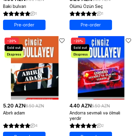
Baki bulvarı
Ölümü Özün Seç
1
1
Pre-order
Pre-order
−20%
−20%
5.20 AZN
4.40 AZN
6.50 AZN
5.50 AZN
Abırlı adam
Andorra sevməli və ölməli
yerdir
4
2