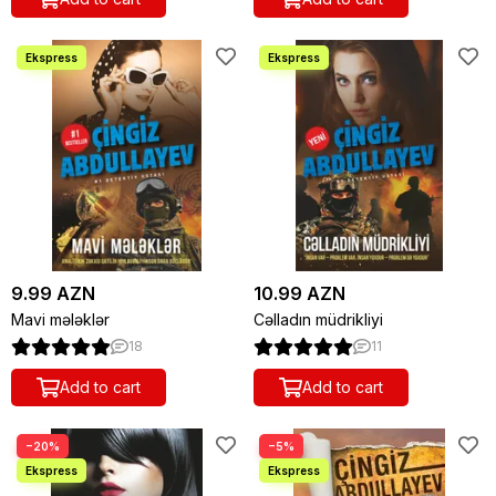
9.99 AZN
10.99 AZN
Mavi mələklər
Cəlladın müdrikliyi
18
11
Add to cart
Add to cart
−20%
−5%