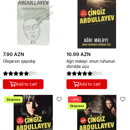
7.90 AZN
10.99 AZN
Oliqarxın qayıdışı
Ağrı mələyi: onun ruhunun
dörddə üçü
12
30
Add to cart
Add to cart
−20%