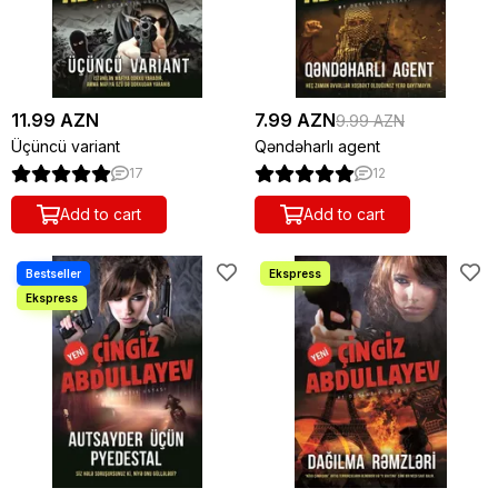
11.99 AZN
7.99 AZN
9.99 AZN
Üçüncü variant
Qəndəharlı agent
17
12
Add to cart
Add to cart