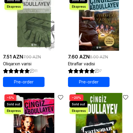
7.51 AZN
7.60 AZN
7.90 AZN
8.00 AZN
Oliqarxın varisi
Etiraflar vadisi
11
7
Pre-order
Pre-order
−5%
−20%