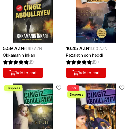
5.59 AZN
10.45 AZN
6.99 AZN
11.00 AZN
Okkamanın inkarı
Rəzalətin son həddi
5
3
Add to cart
Add to cart
−5%