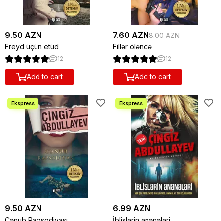
9.50 AZN
7.60 AZN
8.00 AZN
Freyd üçün etüd
Fillər öləndə
12
12
Add to cart
Add to cart
9.50 AZN
6.99 AZN
Cənub Rapsodiyası
İblislərin ənənələri