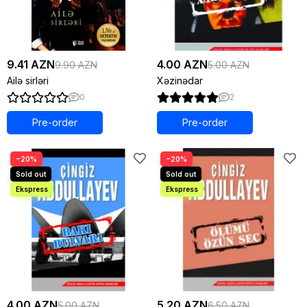
9.41 AZN
4.00 AZN
9.90 AZN
5.00 AZN
Ailə sirləri
Xəzinədar
0
2
Pre-order
Pre-order
−20%
−20%
4.00 AZN
5.20 AZN
5.00 AZN
6.50 AZN