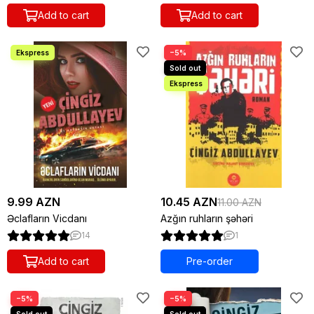
Add to cart
Add to cart
−5%
9.99 AZN
10.45 AZN
11.00 AZN
Əclafların Vicdanı
Azğın ruhların şəhəri
14
1
Add to cart
Pre-order
−5%
−5%