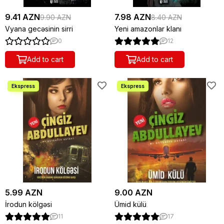
9.41 AZN
7.98 AZN
9.90 AZN
8.40 AZN
Vyana gecəsinin sirri
Yeni amazonlar klanı
0
12
Add to cart
Add to cart
5.99 AZN
9.00 AZN
İrodun kölgəsi
Ümid külü
11
17