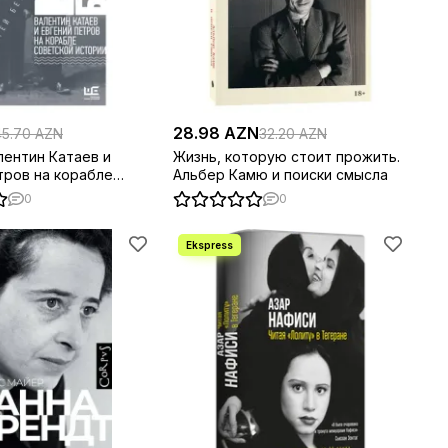
28.98 AZN
45.70 AZN
32.20 AZN
лентин Катаев и
Жизнь, которую стоит прожить.
тров на корабле
Альбер Камю и поиски смысла
истории
0
0