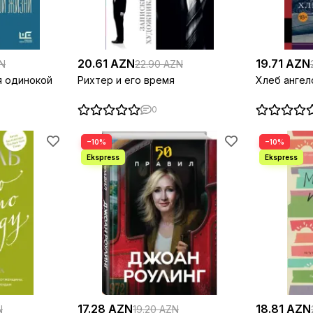
20.61 AZN
19.71 AZN
ZN
22.90 AZN
я одинокой
Рихтер и его время
Хлеб ангел
0
−10%
−10%
17.28 AZN
18.81 AZN
N
19.20 AZN