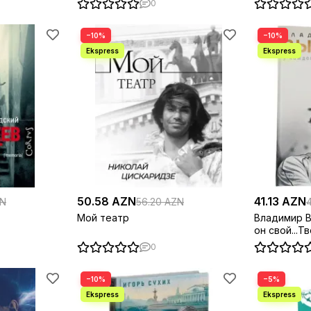
0
−10%
−10%
50.58 AZN
41.13 AZN
ZN
56.20 AZN
Мой театр
Владимир В
он свой...Т
биография 
0
−10%
−5%