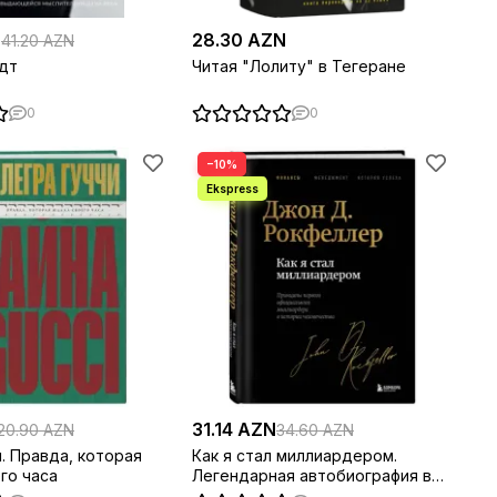
N
28.30 AZN
41.20 AZN
дт
Читая "Лолиту" в Тегеране
0
0
−10%
31.14 AZN
20.90 AZN
34.60 AZN
и. Правда, которая
Как я стал миллиардером.
го часа
Легендарная автобиография в
подарочном оформлении с