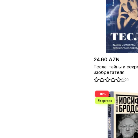
Генассия Ж.-М.
1
Генри Марш
2
Генри Форд
6
Генрих Манн
1
Гиз М., Голд Э.
1
Гилберт М.
1
Гильем Балаге
2
Голдберг Д.
1
Голосов Григорий
1
Грег Мортенсон,
1
24.60 AZN
Дэвид Оливер Релин
Грегори Уайт-Смит
1
Тесла: тайны и сек
Стивен Найфи
изобретателя
Гудвин К.
1
0
Гусман М.
1
Гюнель Мовлуд
1
Дали С.
1
−10%
Даниэль Загури
1
Ассулин Флоранс
Данчев А.
1
Даунинг Дэвид
1
Дельгадо Лукас
1
Деми Мур
1
Денекамп Н., Ван
1
Блерк Р.,