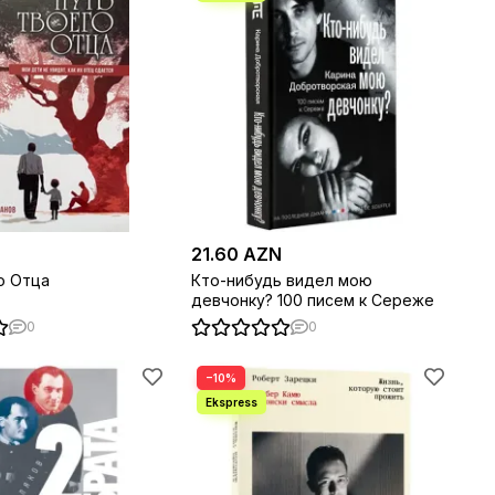
21.60 AZN
о Отца
Кто-нибудь видел мою
девчонку? 100 писем к Сереже
0
0
−10%