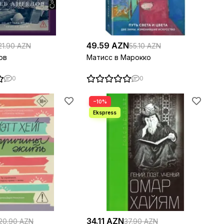
49.59 AZN
21.90 AZN
55.10 AZN
ов
Матисс в Марокко
0
0
−10%
34.11 AZN
20.90 AZN
37.90 AZN