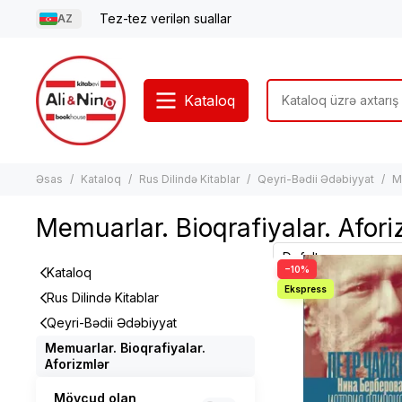
Tez-tez verilən suallar
AZ
Kataloq
Əsas
Kataloq
Rus Dilində Kitablar
Qeyri-Bədii Ədəbiyyat
M
Memuarlar. Bioqrafiyalar. Afori
−10%
Kataloq
Rus Dilində Kitablar
Qeyri-Bədii Ədəbiyyat
Memuarlar. Bioqrafiyalar.
Aforizmlər
Mövcud olan