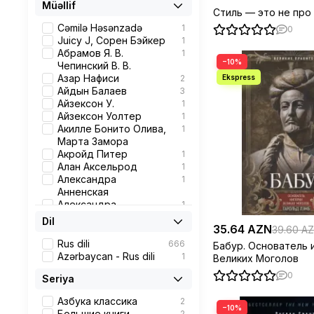
Мемуары/Memuarlar
Müəllif
Стиль — это не пр
Биография/Bioqrafiya/
2
Биография/Bioqrafiya,
Cəmilə Həsənzadə
1
0
Медицина/Tibb
Juicy J, Сорен Бэйкер
1
Биография/Bioqrafiya/
1
Абрамов Я. В.
1
−10%
Биография/Bioqrafiya,
Чепинский В. В.
Психология/Psixologiy
Азар Нафиси
2
a
Айдын Балаев
3
Графический роман
3
Айзексон У.
1
Философия
7
Айзексон Уолтер
1
Детектив
1
Акилле Бонито Олива,
1
Din
1
Марта Замора
Современная проза
7
Акройд Питер
1
Детская литература
1
Алан Аксельрод
1
Психология
11
Александра
1
Биография
183
Анненская
Бизнес
7
Александра
1
Искусства
1
Анненская
Dil
История
35.64 AZN
39
Александров Н. Н.
39.60 A
Политика
4
Александра Лепенан
2
Rus dili
666
Бабур. Основатель 
Роман
9
Александр Иликаев,
1
Azərbaycan - Rus dili
1
Великих Моголов
Художественная
2
Шарипов Ренарт
0
Seriya
литература
Александр Мелехин
3
Мемуары
32
Александр Палиенко
1
Азбука классика
2
Искусство
35
Александр
1
−10%
Большие книги
2