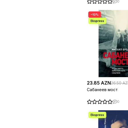
0
Веренa Вибек
1
Версаче Санто
1
Веццози А.
1
−10%
Виктор Саорнил
1
Виктор Франкл
1
Виктор Цой
1
Винсент Ван Гог
1
Висенте Гарридо
1
Виталий Вульф,
3
Серафима Чеботарь
Владимир Баженов
1
Владимир
1
Бондаренко
Владимир Высоцкий
1
Владимир Набоков
1
Владимир Познер
2
23.85 AZN
26.50 A
Воробьева Н. Н.
1
Сабанеев мост
Всеволод Овчинников
2
Вэнс Э.
1
Ганди М.
1
0
Гарольд Лэмб
3
Гарри Ленга [1] Скотт
1
Ленга
Гевара
1
Гейдар Джемаль
1