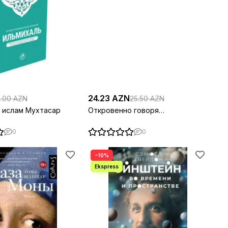
24.23 AZN
.00 AZN
25.50 AZN
 ислам Мухтасар
Откровенно говоря…
0
0
−10%