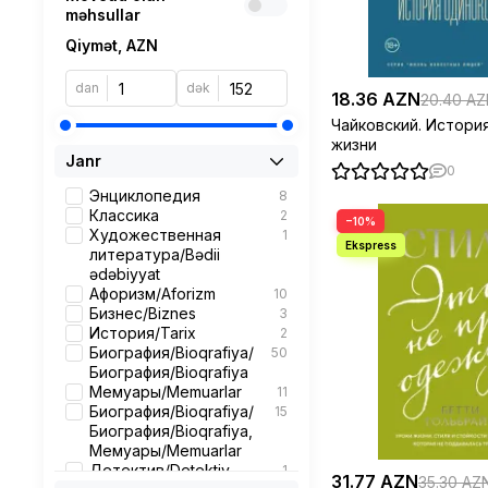
məhsullar
Qiymət, AZN
dan
dək
18.36 AZN
20.40 A
Чайковский. Истори
жизни
Janr
0
Энциклопедия
8
Классика
2
−10%
Художественная
1
литература/Bədii
ədəbiyyat
Афоризм/Aforizm
10
Бизнес/Biznes
3
История/Tarix
2
Биография/Bioqrafiya/
50
Биография/Bioqrafiya
Мемуары/Memuarlar
11
Биография/Bioqrafiya/
15
Биография/Bioqrafiya,
Мемуары/Memuarlar
Детектив/Detektiv,
1
31.77 AZN
35.30 AZ