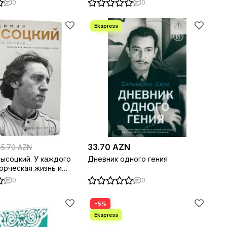
0
0
закрашенным обрезом
33.70 AZN
45.70 AZN
ысоцкий. У каждого
Дневник одного гения
ворческая жизнь и
поэта
0
0
−5%