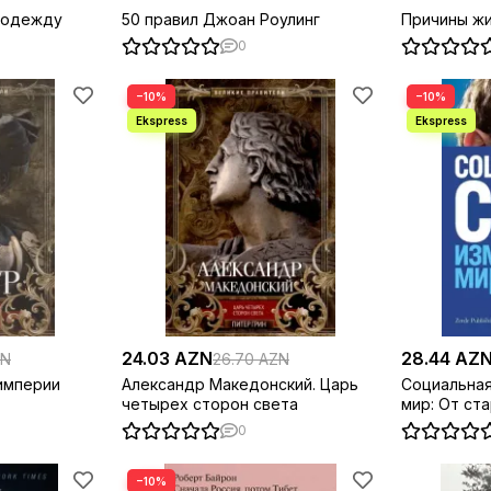
о одежду
50 правил Джоан Роулинг
Причины ж
0
−10%
−10%
24.03 AZN
28.44 AZ
ZN
26.70 AZN
империи
Александр Македонский. Царь
Социальная
четырех сторон света
мир: От ст
метавселе
0
−10%