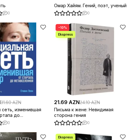
ить
Омар Хайям. Гений, поэт, ученый
0
0
−10%
N
21.69 AZN
31.60 AZN
24.10 AZN
 сеть, изменившая
Письма к жене: Невидимая
артапа до
сторона гения
нной
0
0