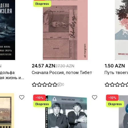
24.57 AZN
1.50 AZN
N
27.30 AZN
удольфа
Сначала Россия, потом Тибет
Путь твоег
ая жизнь и
ть великого
0
−10%
−10%