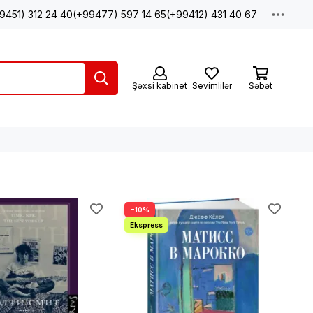
9451) 312 24 40
(+99477) 597 14 65
(+99412) 431 40 67
Şəxsi kabinet
Sevimlilər
Səbət
−10%