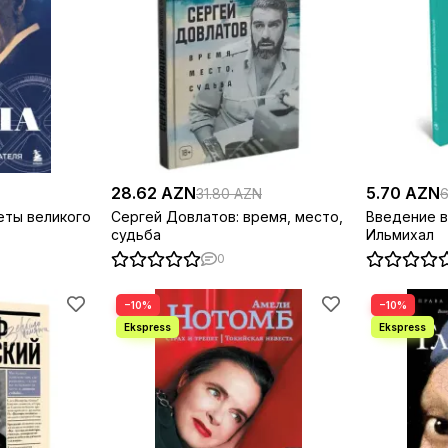
28.62 AZN
5.70 AZN
31.80 AZN
6
реты великого
Сергей Довлатов: время, место,
Введение в
судьба
Ильмихал
0
−10%
−10%