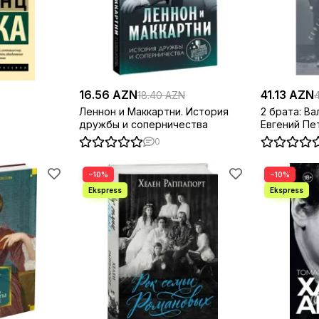
16.56 AZN
41.13 AZN
18.40 AZN
Леннон и Маккартни. История
2 брата: Ва
дружбы и соперничества
Евгений Пе
советской 
0
−10%
−10%