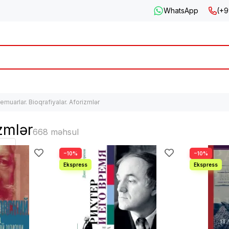
WhatsApp
(+9
emuarlar. Bioqrafiyalar. Aforizmlər
zmlər
−10%
−10%