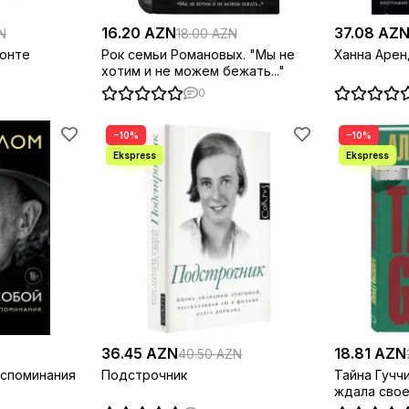
16.20 AZN
37.08 AZ
N
18.00 AZN
онте
Рок семьи Романовых. "Мы не
Ханна Арен
хотим и не можем бежать..."
0
−10%
−10%
36.45 AZN
18.81 AZN
40.50 AZN
оспоминания
Подстрочник
Тайна Гучч
ждала свое