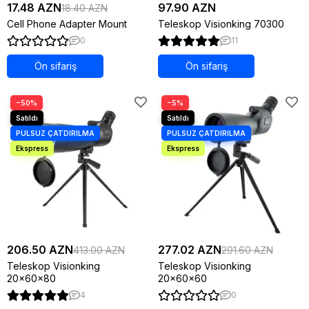
17.48 AZN
97.90 AZN
18.40 AZN
Cell Phone Adapter Mount
Teleskop Visionking 70300
0
11
Ön sifariş
Ön sifariş
−50%
−5%
206.50 AZN
277.02 AZN
413.00 AZN
291.60 AZN
Teleskop Visionking
Teleskop Visionking
20x60x80
20x60x60
4
0