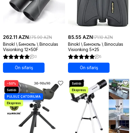
262.11 AZN
85.55 AZN
275.90 AZN
171.10 AZN
Binokl \ Бинокль \ Binoculas
Binokl \ Бинокль \ Binoculas
Visionking 12x50F
Visionking 5x25
3
5
Ön sifariş
Ön sifariş
−50%