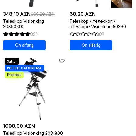
348.10 AZN
60.20 AZN
696.20 AZN
Teleskop Visionking
Teleskop \ телескоп \
30x90x90
telescope Visionking 50360
3
0
Ön sifariş
Ön sifariş
1090.00 AZN
Teleskop Visionking 203-800