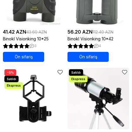
41.42 AZN
56.20 AZN
43.60 AZN
112.40 AZN
Binokl Visionking 10*25
Binokl Visionking 10*42
3
4
Ön sifariş
Ön sifariş
−5%