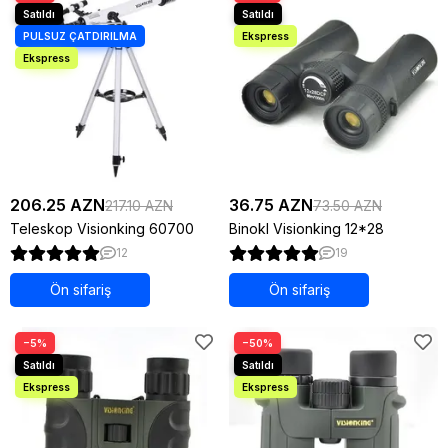
206.25 AZN
36.75 AZN
217.10 AZN
73.50 AZN
Teleskop Visionking 60700
Binokl Visionking 12*28
12
19
Ön sifariş
Ön sifariş
−5%
−50%