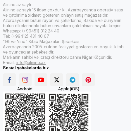
Alinino.az saytı
Bu növlər içərisində haqqında daha geniş danışacağımız
Alinino.az saytı 15 ildən çoxdur ki, Azərbaycanda operativ satış
növ çoxlarının sevdiyi linzalı teleskoplardır.
və çatdırılma xidməti göstərən onlayn satış mağazasıdır.
Azərbaycanın bütün rayon və şəhərlərinə, Bakıda və dünyanın
bütün ölkələrindəki bütün ünvanlara çatdırılmanı həyata keçirir.
Whatsap: (+99451) 312 24 40
Linzalı teleskoplar
Tel: (+99412) 431 40 67
"Əli və Nino" Kitab Mağazaları Şəbəkəsi
Azərbaycanda 2005-ci ildən fəaliyyət göstərən ən böyük kitab
Linzalı teleskoplar çoxumuzun ağlına həkk olunan növdür.
və oyuncaqlar şəbəkəsidir.
Markanın sahibi və icraçı direktoru xanım Nigar Köçərlidir.
Bu tiplərin qabağında işığı toplayan lens var.
E-mail:
info@alinino.az
Sosial şəbəkələrdə biz
Həm peşəkarların, həm də həvəskarların çox tez-tez
müraciət etdiyi bu linzalı teleskoplarla səma cismlərini
rahatlıqla izləmək mümkündür.
Android
Apple(iOS)