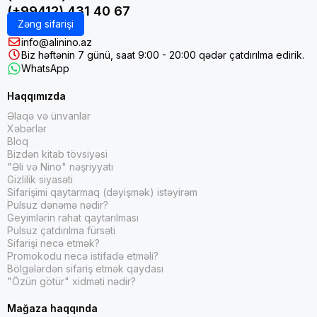
(+99412) 431 40 67
əlindəki işığı itirəcək və pis görüntü görəcəksən.
Zəng sifarişi
info@alinino.az
Biz həftənin 7 günü, saat 9:00 - 20:00 qədər çatdırılma edirik.
WhatsApp
Haqqımızda
Əlaqə və ünvanlar
Xəbərlər
Bloq
Bizdən kitab tövsiyəsi
"Əli və Nino" nəşriyyatı
Gizlilik siyasəti
Sifarişimi qaytarmaq (dəyişmək) istəyirəm
Pulsuz dənəmə nədir?
Geyimlərin rahat qaytarılması
Pulsuz çatdırılma fürsəti
Teleskop
un
növləri :
Sifarişi necə etmək?
Promokodu necə istifadə etməli?
Teleskop əsasən üç növdə ayrılır:
Linzal
ı
Bölgələrdən sifariş etmək qaydası
( refraktor ),
güzgülü
( reflektor ) və
katadioptrik
teleskoplar.
"Özün götür" xidməti nədir?
Mağaza haqqında