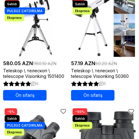
580.05 AZN
57.19 AZN
1160.10 AZN
60.20 AZN
Teleskop \ телескоп \
Teleskop \ телескоп \
telescope Visionking 1501400
telescope Visionking 50360
6
5
Ön sifariş
Ön sifariş
−5%
−50%