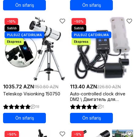
Ön sifariş
Ön sifariş
−10%
−50%
1035.72 AZN
113.40 AZN
1150.80 AZN
226.80 AZN
Teleskop Visionking 150750
Auto-controlled clock drive
DM2 \ Двигатель для
телескопа
18
1
Ön sifariş
Ön sifariş
−50%
−5%