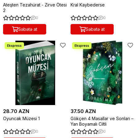
Ateşten Tezahürat - Zirve Ötesi
Kral Kaybederse
2
0
0
Səbətə at
Səbətə at
28.70 AZN
37.50 AZN
Oyuncak Müzesi 1
Gökçen 4 Masallar ve Sonları –
Yan Boyamalı Ciltli
0
0