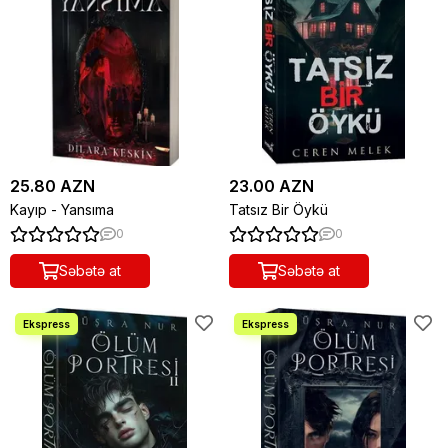
25.80 AZN
23.00 AZN
Kayıp - Yansıma
Tatsız Bir Öykü
0
0
Səbətə at
Səbətə at