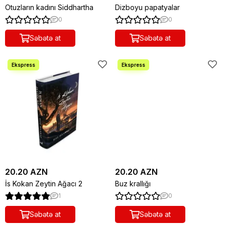
Otuzların kadını Siddhartha
Dizboyu papatyalar
0
0
Səbətə at
Səbətə at
20.20 AZN
20.20 AZN
İs Kokan Zeytin Ağacı 2
Buz krallığı
1
0
Səbətə at
Səbətə at