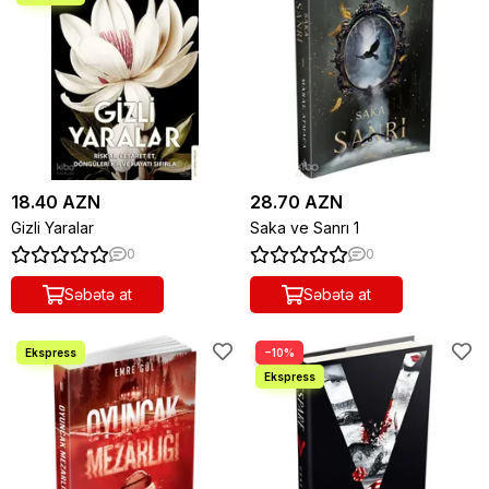
18.40 AZN
28.70 AZN
Gizli Yaralar
Saka ve Sanrı 1
0
0
Səbətə at
Səbətə at
−10%