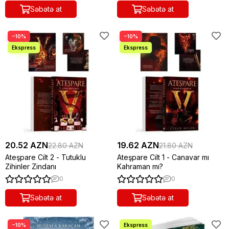
Səbətə at
Səbətə at
−10%
−10%
20.52 AZN
19.62 AZN
22.80 AZN
21.80 AZN
Ateşpare Cilt 2 - Tutuklu
Ateşpare Cilt 1 - Canavar mı
Zihinler Zindanı
Kahraman mı?
0
0
Səbətə at
Səbətə at
−10%