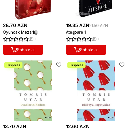
28.70 AZN
19.35 AZN
21.50 AZN
Oyuncak Mezarlığı
Ateşpare 1
0
0
Səbətə at
Səbətə at
13.70 AZN
12.60 AZN