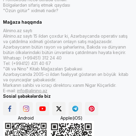
Alinino.az saytından müasir türk ədəbiyyatı nəşrlərini evdən
Bölgələrdən sifariş etmək qaydası
çıxmadan sifariş edərək əldə edə bilərsiniz!
"Özün götür" xidməti nədir?
Bunlara misal olaraq
Kimse Gerçek Değil
,
Yaralasar 2
,
Siyam Kış
Mağaza haqqında
Güneşi
,
Mutluluğu Sende Bulan Senindir, Ötesi Misafir
,
Alinino.az saytı
Ötanazi Okulu 2
,
Bilinmeyen Numara - Bal
,
Kırmızı Kurabiye
,
Alinino.az saytı 15 ildən çoxdur ki, Azərbaycanda operativ satış
Nasıl Koydum Ama Seni İnsan Yerine!
,
Orta Zekalılar Cenneti
,
və çatdırılma xidməti göstərən onlayn satış mağazasıdır.
Senden Bir Tane Daha Yok
kimi və digər kitabların adlarını çəkə
Azərbaycanın bütün rayon və şəhərlərinə, Bakıda və dünyanın
bilərik.
bütün ölkələrindəki bütün ünvanlara çatdırılmanı həyata keçirir.
Whatsap: (+99451) 312 24 40
Tel: (+99412) 431 40 67
Siz bu və digər Müasir Türk edəbiyyatı nəşrlərini Alinino.az
"Əli və Nino" Kitab Mağazaları Şəbəkəsi
saytından sərfəli qiymətlə əldə edə bilərsiniz. Həmçinin Bakı
Azərbaycanda 2005-ci ildən fəaliyyət göstərən ən böyük kitab
daxilində, Azərbaycanın istənilən bölgəsinə, dünyanın hər yerinə
və oyuncaqlar şəbəkəsidir.
sürətli və etibarlı çatdırılma xidmətlərimizdən də yararlana
Markanın sahibi və icraçı direktoru xanım Nigar Köçərlidir.
bilərsiniz.
E-mail:
info@alinino.az
Sosial şəbəkələrdə biz
Android
Apple(iOS)