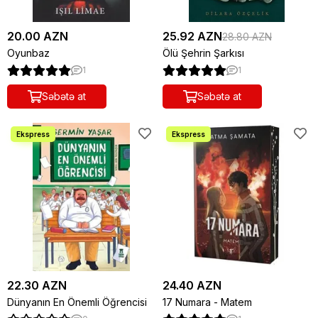
20.00 AZN
25.92 AZN
28.80 AZN
Oyunbaz
Ölü Şehrin Şarkısı
1
1
Səbətə at
Səbətə at
22.30 AZN
24.40 AZN
Dünyanın En Önemli Öğrencisi
17 Numara - Matem