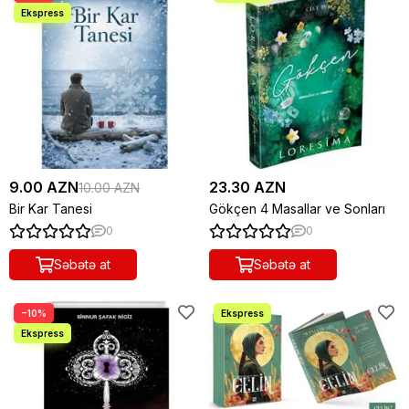
9.00 AZN
23.30 AZN
10.00 AZN
Bir Kar Tanesi
Gökçen 4 Masallar ve Sonları
0
0
Səbətə at
Səbətə at
−10%