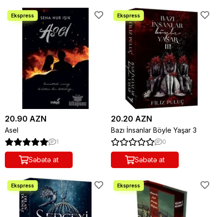
20.90 AZN
20.20 AZN
Asel
Bazı İnsanlar Böyle Yaşar 3
1
0
Səbətə at
Səbətə at