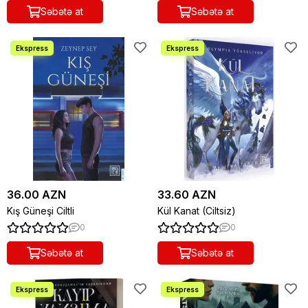
Səbətə at
Səbətə at
36.00 AZN
33.60 AZN
Kış Güneşi Ciltli
Kül Kanat (Ciltsiz)
0
0
Səbətə at
Səbətə at