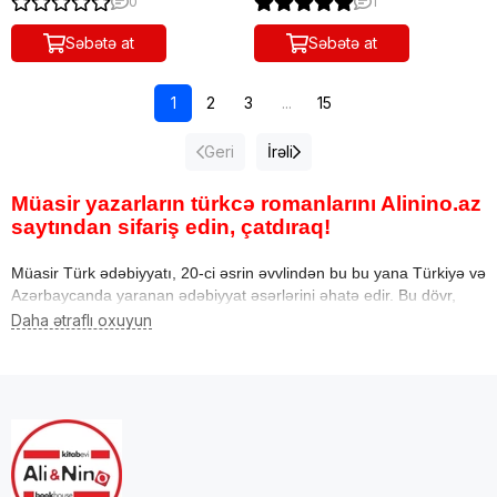
0
1
Səbətə at
Səbətə at
1
2
3
...
15
Geri
İrəli
Müasir yazarların türkcə romanlarını Alinino.az
saytından sifariş edin, çatdıraq!
Müasir Türk ədəbiyyatı, 20-ci əsrin əvvlindən bu bu yana Türkiyə və
Azərbaycanda yaranan ədəbiyyat əsərlərini əhatə edir. Bu dövr,
Türk və Azərbaycan yazıçılarının yeni və dəyişən cəmiyyət şərtləri
ilə bağlı mövzuları işləməyə başladığı bir dövrdür.
Müasir Türk edəbiyyatında, cəmiyyətin sosial, siyasi, mədəni və
psixoloji problemləri ilə bağlı ədəbi eserlər yaranır. Yazıçılar,
gənclik, cinsəllik, identifikasiya, şəxslər arası əlaqələr, mənəvi
dəyərlər, cəmiyyətdəki mübarizə və həqiqi həyat problemləri kimi
mövzuları ələ alan bir çox fərqli janrlar və üslublar istifadə edir.