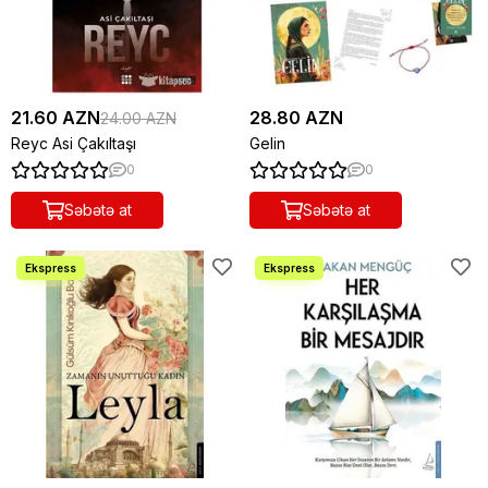
21.60 AZN
28.80 AZN
24.00 AZN
Reyc Asi Çakıltaşı
Gelin
0
0
Səbətə at
Səbətə at