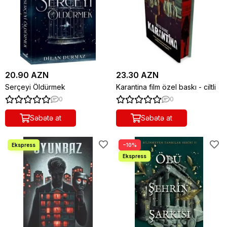
20.90 AZN
23.30 AZN
Serçeyi Öldürmek
Karantina film özel baskı - ciltli
0
0
Səbətə at
Səbətə at
−10%