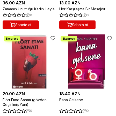
36.00 AZN
13.00 AZN
Zamanın Unuttuğu Kadın: Leyla
Her Karşılaşma Bir Mesajdır
0
0
Səbətə at
Səbətə at
20.00 AZN
18.40 AZN
Flört Etme Sanatı (gözden
Bana Gelsene
Geçirilmiş Yeni)
0
0