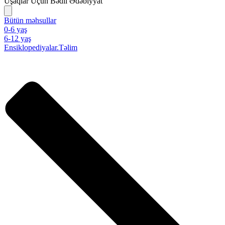
Uşaqlar Üçün Bədii Ədəbiyyat
Bütün məhsullar
0-6 yaş
6-12 yaş
Ensiklopediyalar.Təlim