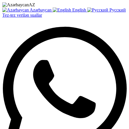
AZ
Azərbaycan
English
Русский
Tez-tez verilən suallar