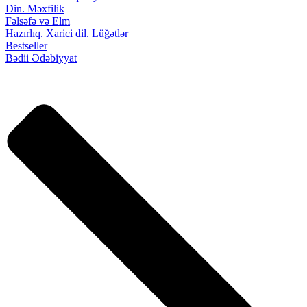
Din. Məxfilik
Fəlsəfə və Elm
Hazırlıq. Xarici dil. Lüğətlər
Bestseller
Bədii Ədəbiyyat