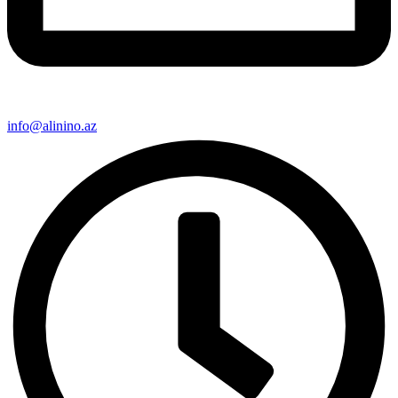
info@alinino.az