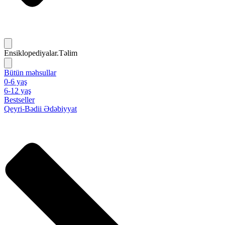
Ensiklopediyalar.Təlim
Bütün məhsullar
0-6 yaş
6-12 yaş
Bestseller
Qeyri-Bədii Ədəbiyyat