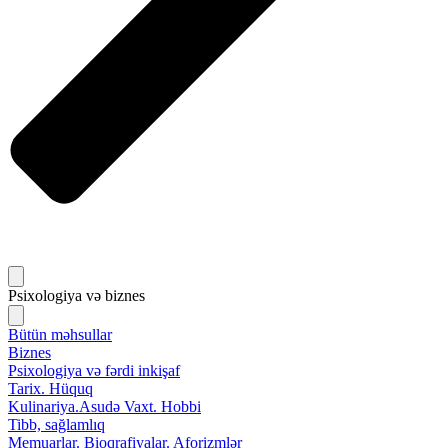
Psixologiya və biznes
Bütün məhsullar
Biznes
Psixologiya və fərdi inkişaf
Tarix. Hüquq
Kulinariya.Asudə Vaxt. Hobbi
Tibb, sağlamlıq
Memuarlar. Bioqrafiyalar. Aforizmlər