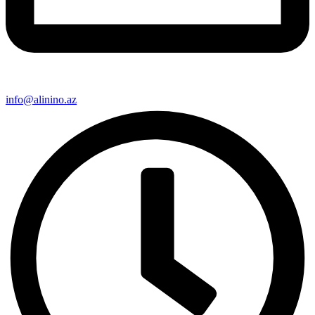
info@alinino.az