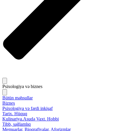
Psixologiya və biznes
Bütün məhsullar
Biznes
Psixologiya və fərdi inkişaf
Tarix. Hüquq
Kulinariya.Asudə Vaxt. Hobbi
Tibb, sağlamlıq
Memuarlar. Bioqrafiyalar. Aforizmlər