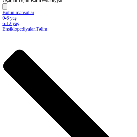
Uşaqlar Üçün Bədii Ədəbiyyat
Bütün məhsullar
0-6 yaş
6-12 yaş
Ensiklopediyalar.Təlim