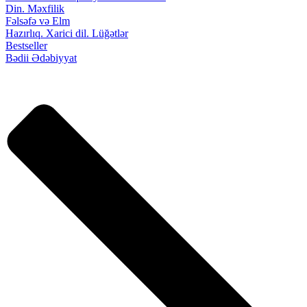
Din. Məxfilik
Fəlsəfə və Elm
Hazırlıq. Xarici dil. Lüğətlər
Bestseller
Bədii Ədəbiyyat