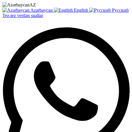
AZ
Azərbaycan
English
Русский
Tez-tez verilən suallar