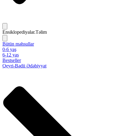
Ensiklopediyalar.Təlim
Bütün məhsullar
0-6 yaş
6-12 yaş
Bestseller
Qeyri-Bədii Ədəbiyyat