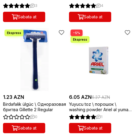
3
4
Səbətə at
Səbətə at
−5%
1.23 AZN
6.05 AZN
6.37 AZN
Birdəfəlik ülgüc \ Одноразовая
Yuyucu toz \ порошок \
бритва Gillette 2 Regular
washing powder Ariel əl yuma
400 q
0
1
Səbətə at
Səbətə at