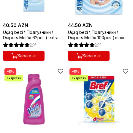
40.50 AZN
44.50 AZN
Uşaq bezi \ Подгузники \
Uşaq bezi \ Подгузники \
Diapers Molfix 62pcs ( extra
Diapers Molfix 100pcs ( maxi 4
large 6 -15+kg )
- 7-14kg )
5
2
Səbətə at
Səbətə at
−5%
−5%