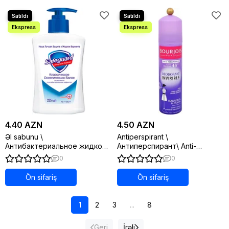
4.40 AZN
4.50 AZN
Əl sabunu \
Antiperspirant \
Антибактериальное жидкое
Антиперспирант\ Anti-
мыло Safeguard
perspirant \ Дезодорант-
0
0
Классическое 225 мл
спрей Bourjios 72H MAGNOLIA
Ön sifariş
Ön sifariş
1
2
3
...
8
Geri
İrəli