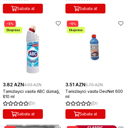
Səbətə at
Səbətə at
−5%
−5%
3.82 AZN
3.51 AZN
4.03 AZN
3.70 AZN
Təmizləyici vasitə ABC dümağ,
Təmizləyici vasitə DeoNet 600
810 ml
ml
0
0
Səbətə at
Səbətə at