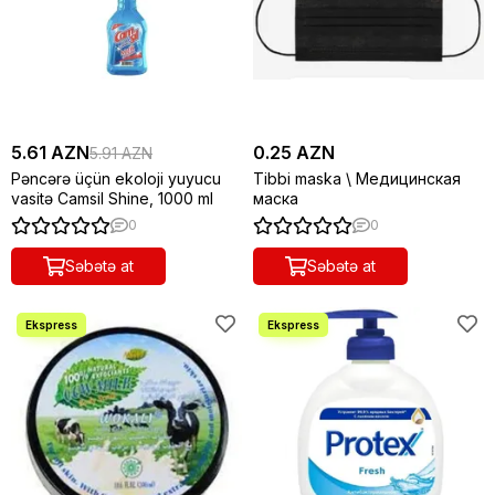
5.61 AZN
0.25 AZN
5.91 AZN
Pəncərə üçün ekoloji yuyucu
Tibbi maska \ Медицинская
vasitə Camsil Shine, 1000 ml
маска
0
0
Səbətə at
Səbətə at