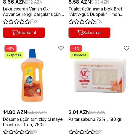
8.66 AZN
8.58 AZN
9.12 AZN
9.03 AZN
Ləkə çıxaran Vanish Oxi
Tualet üçün asma blok Bref
Advance rəngli parçalar üçün
"Aktiv-güc Duopak", limon
500 ml
2x50 q
0
0
Səbətə at
Səbətə at
−5%
−5%
14.80 AZN
2.01 AZN
15.58 AZN
2.11 AZN
Döşəmə üçün təmizləyici maye
Paltar sabunu 72% , 180 gr
Pronto 5-i 1-də, 750 ml
0
0