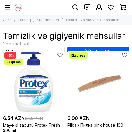
Supermarket
Əsas
Kataloq
Supermarket
Təmizlik və gigiyenik məhsullar
Bütün məhsullar
Qida məhsulları
Təmizlik və gigiyenik məhsullar
İçkilər
Təmizlik və gigiyenik məhsullar
Məhsul filtri
Heyvan qidaları
−5%
6.54 AZN
3.00 AZN
6.89 AZN
Maye əl sabunu Protex Fresh
Pilka \ Пилка pink house 100
300 ml