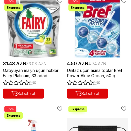
−5%
−5%
31.43 AZN
4.50 AZN
33.08 AZN
4.74 AZN
Qabyuyan maşın üçün həblər
Unitaz üçün asma toplar Bref
Fairy Platinum, 33 ədəd
Power Aktiv Ocean, 50 q
0
0
Səbətə at
Səbətə at
−5%