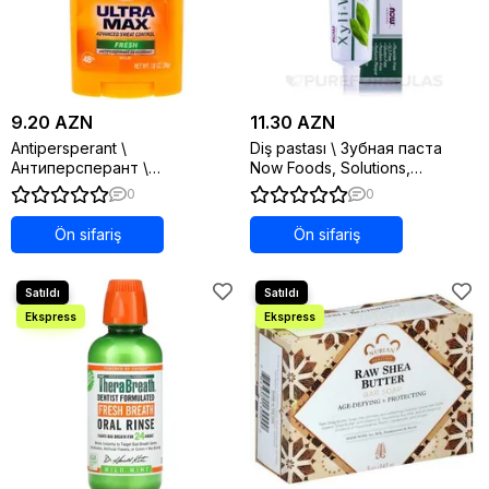
9.20 AZN
11.30 AZN
Antipersperant \
Diş pastası \ Зубная паста
Антиперсперант \
Now Foods, Solutions,
Antiperspirant Arm & Hammer,
XyliWhite, Toothpaste Gel,
0
0
UltraMax, Solid Deodorant, For
Refreshmint, 6.4 oz (181 g)
Women, Powder Fresh, 1.0 oz
Ön sifariş
Ön sifariş
(28 g)