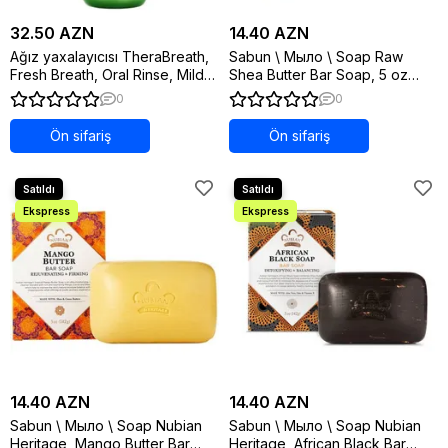
32.50 AZN
14.40 AZN
Ağız yaxalayıcısı TheraBreath,
Sabun \ Мыло \ Soap Raw
Fresh Breath, Oral Rinse, Mild
Shea Butter Bar Soap, 5 oz
Mint, 16 fl oz (473 ml)
(142 g)
0
0
Ön sifariş
Ön sifariş
14.40 AZN
14.40 AZN
Sabun \ Мыло \ Soap Nubian
Sabun \ Мыло \ Soap Nubian
Heritage, Mango Butter Bar
Heritage, African Black Bar