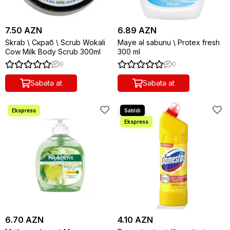
7.50 AZN
6.89 AZN
Skrab \ Скраб \ Scrub Wokali
Maye əl sabunu \ Protex fresh
Cow Milk Body Scrub 300ml
300 ml
0
0
Səbətə at
Səbətə at
6.70 AZN
4.10 AZN