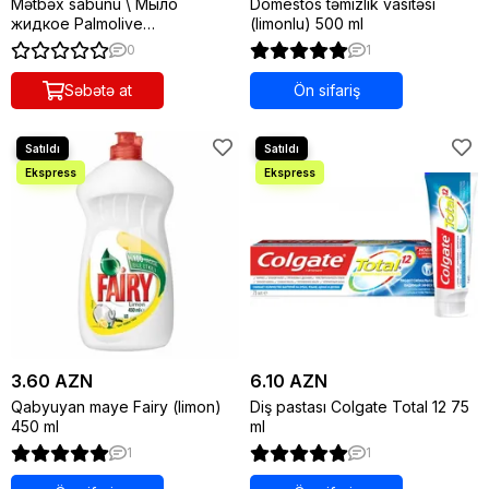
Mətbəx sabunu \ Мыло
Domestos təmizlik vasitəsi
жидкое Palmolive
(limonlu) 500 ml
Нейтрализующее запах
0
1
300мл
Səbətə at
Ön sifariş
3.60 AZN
6.10 AZN
Qabyuyan maye Fairy (limon)
Diş pastası Colgate Total 12 75
450 ml
ml
1
1