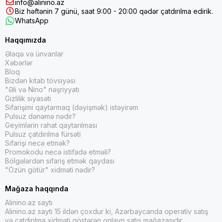
info@alinino.az
məhsuldur. Bakteriyaları və mikrobları aradan qaldırmağa kömək
Biz həftənin 7 günü, saat 9:00 - 20:00 qədər çatdırılma edirik.
edir.
WhatsApp
Qab Yuyucu: Qabları təmizləmək və yağları həll etmək üçün istifadə
Haqqımızda
olunur. Onlar maye və ya tablet şəklində ola bilər, qabyuyan yuyucu
vasitələr və qabların əl ilə yuyulması üçün istifadə olunur.
Əlaqə və ünvanlar
Xəbərlər
Bloq
Paltar yuyucu: Paltarların yuyulması və təmizlənməsi üçün istifadə
Bizdən kitab tövsiyəsi
olunur. Maye, toz və ya tablet şəklində tapıla bilər.
"Əli və Nino" nəşriyyatı
Gizlilik siyasəti
Təmizləyici parça və süngər: Səthləri təmizləmək və ləkələri
Sifarişimi qaytarmaq (dəyişmək) istəyirəm
çıxarmaq üçün istifadə olunur. Onlar tez-tez mətbəxdə, vanna
Pulsuz dənəmə nədir?
otağında və evin digər sahələrində istifadə olunur.
Geyimlərin rahat qaytarılması
Pulsuz çatdırılma fürsəti
Tualet Təmizləyicisi: Tualetləri təmizləmək və dezinfeksiya etmək
Sifarişi necə etmək?
Promokodu necə istifadə etməli?
üçün istifadə olunur. Onlar adətən maye və ya gel şəklində olurlar.
Bölgələrdən sifariş etmək qaydası
"Özün götür" xidməti nədir?
Şüşə Təmizləyici: Şüşə səthləri təmizləmək və ləkəsiz cilalamaq
üçün istifadə olunur.
Mağaza haqqında
Xalça şampunu: Xalçaları təmizləmək və ləkələri çıxarmaq üçün
Alinino.az saytı
Alinino.az saytı 15 ildən çoxdur ki, Azərbaycanda operativ satış
istifadə olunur.
və çatdırılma xidməti göstərən onlayn satış mağazasıdır.