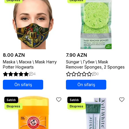
8.00 AZN
7.90 AZN
Maska \ Маска \ Mask Harry
Süngər \ Губки \ Mask
Potter Hogwarts
Remover Sponges, 2 Sponges
4
0
Ön sifariş
Ön sifariş