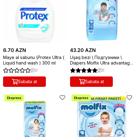
6.70 AZN
43.20 AZN
Maye əl sabunu \Protex Ultra (
Uşaq bezi \ Подгузники \
Liquid hand wash ) 300 ml
Diapers Molfix Ultra advantage
pack 78pcs ( junior 5-11-18kg )
0
5
Səbətə at
Səbətə at