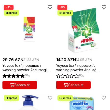
−5%
−5%
29.76 AZN
14.20 AZN
31.33 AZN
14.95 AZN
Yuyucu toz \ порошок \
Yuyucu toz \ порошок \
washing powder Ariel rəngli
washing powder Ariel ağ
paltarlar 3 kq
paltarlar 1.5 kq
1
0
Səbətə at
Səbətə at