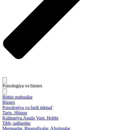
Psixologiya və biznes
Bütün məhsullar
Biznes
Psixologiya və fərdi inkişaf
Tarix. Hüquq
Kulinariya.Asudə Vaxt. Hobbi
Tibb, sağlamlıq
Memuarlar. Bioqrafiyalar. Aforizmlər