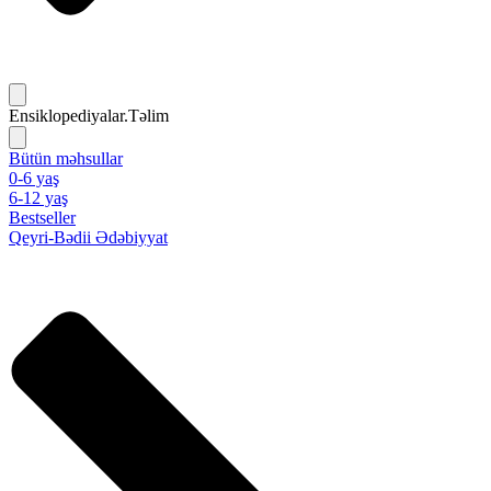
Ensiklopediyalar.Təlim
Bütün məhsullar
0-6 yaş
6-12 yaş
Bestseller
Qeyri-Bədii Ədəbiyyat