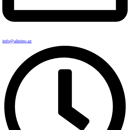
info@alinino.az