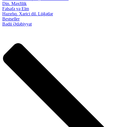
Din. Məxfilik
Fəlsəfə və Elm
Hazırlıq. Xarici dil. Lüğətlər
Bestseller
Bədii Ədəbiyyat