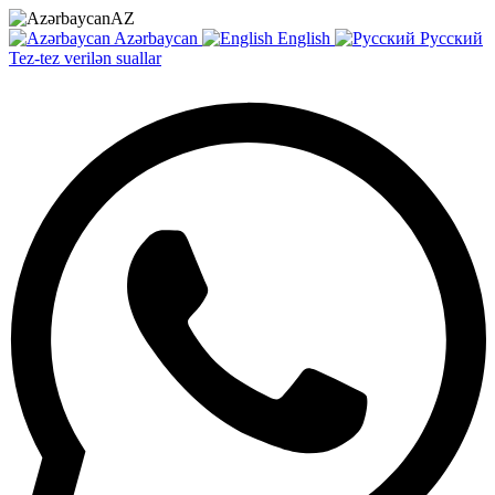
AZ
Azərbaycan
English
Русский
Tez-tez verilən suallar