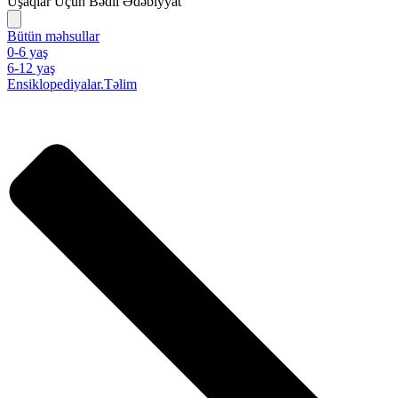
Uşaqlar Üçün Bədii Ədəbiyyat
Bütün məhsullar
0-6 yaş
6-12 yaş
Ensiklopediyalar.Təlim