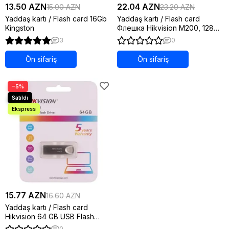
13.50 AZN
22.04 AZN
15.00 AZN
23.20 AZN
Yaddaş kartı / Flash card 16Gb
Yaddaş kartı / Flash card
Kingston
Флешка Hikvision M200, 128
ГБ, USB 3.0, серебристая
3
0
Ön sifariş
Ön sifariş
−5%
15.77 AZN
16.60 AZN
Yaddaş kartı / Flash card
Hikvision 64 GB USB Flash
Drive - HS-USB-
0