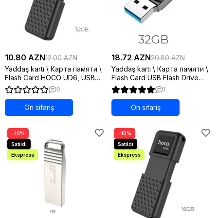
10.80 AZN
18.72 AZN
12.00 AZN
20.80 AZN
Yaddaş kartı \ Карта памяти \
Yaddaş kartı \ Карта памяти \
Flash Card HOCO UD6, USB
Flash Card USB Flash Drive
2.0, 32GB, матовый черный
32Gb - Hoco UD5 Wisdom
0
1
High-Speed Flash Drive
Ön sifariş
Ön sifariş
−10%
−10%