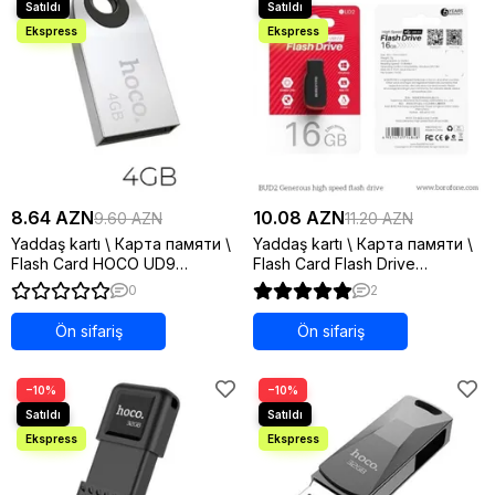
8.64 AZN
10.08 AZN
9.60 AZN
11.20 AZN
Yaddaş kartı \ Карта памяти \
Yaddaş kartı \ Карта памяти \
Flash Card HOCO UD9
Flash Card Flash Drive
Insightful, USB 2.0, 4GB,
Borofone UD2 16GB Цвет
0
2
серебристый
Чёрный
Ön sifariş
Ön sifariş
−10%
−10%