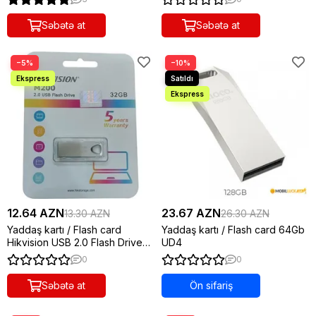
music USB drive 8Gb
Səs gücləndiriciləri
серебристый
Səbətə at
Səbətə at
Kompüter Siçanları (mauz), xalçalar, klaviaturalar
Qəhvə avadanlıqları
−5%
−10%
12.64 AZN
23.67 AZN
13.30 AZN
26.30 AZN
Yaddaş kartı / Flash card
Yaddaş kartı / Flash card 64Gb
Hikvision USB 2.0 Flash Drive
UD4
32GB - M200 in Silver
0
0
Səbətə at
Ön sifariş