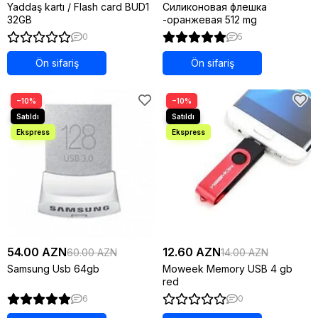
Yaddaş kartı / Flash card BUD1
Силиконовая флешка
32GB
-оранжевая 512 mg
0
5
Ön sifariş
Ön sifariş
−10%
−10%
54.00 AZN
12.60 AZN
60.00 AZN
14.00 AZN
Samsung Usb 64gb
Moweek Memory USB 4 gb
red
6
0