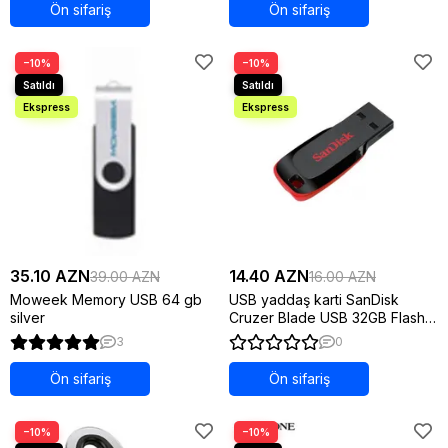
Ön sifariş
Ön sifariş
−10%
−10%
35.10 AZN
14.40 AZN
39.00 AZN
16.00 AZN
Moweek Memory USB 64 gb
USB yaddaş karti SanDisk
silver
Cruzer Blade USB 32GB Flash
Drive
3
0
Ön sifariş
Ön sifariş
−10%
−10%