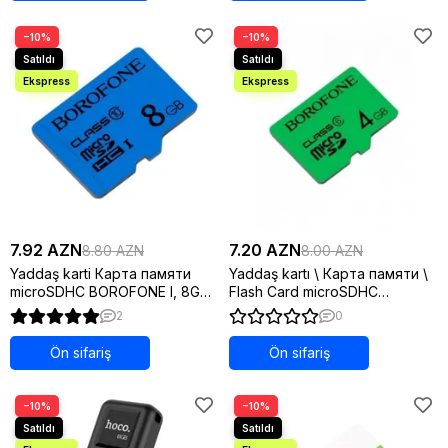
−10%
−10%
7.92 AZN
7.20 AZN
8.80 AZN
8.00 AZN
Yaddaş karti Карта памяти
Yaddaş kartı \ Карта памяти \
microSDHC BOROFONE I, 8GB,
Flash Card microSDHC
синий
BOROFONE, 4GB, зеленый
2
0
Ön sifariş
Ön sifariş
−10%
−10%