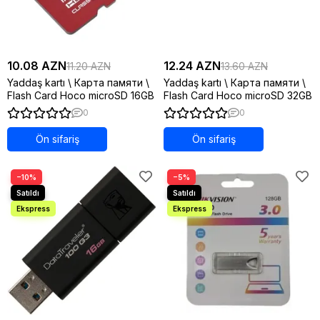
10.08 AZN
12.24 AZN
11.20 AZN
13.60 AZN
Yaddaş kartı \ Карта памяти \
Yaddaş kartı \ Карта памяти \
Flash Card Hoco microSD 16GB
Flash Card Hoco microSD 32GB
0
0
Ön sifariş
Ön sifariş
−10%
−5%