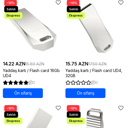
−10%
−10%
14.22 AZN
15.75 AZN
15.80 AZN
17.50 AZN
Yaddaş kartı / Flash card 16Gb
Yaddaş kartı / Flash card UD4,
UD4
32GB
2
0
Ön sifariş
Ön sifariş
−10%
−10%