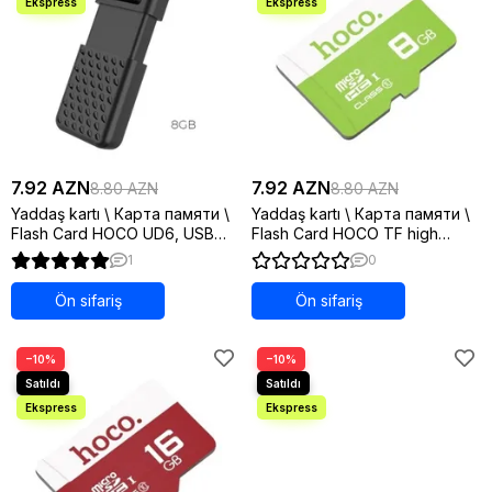
7.92 AZN
7.92 AZN
8.80 AZN
8.80 AZN
Yaddaş kartı \ Карта памяти \
Yaddaş kartı \ Карта памяти \
Flash Card HOCO UD6, USB
Flash Card HOCO TF high
2.0, 8GB, матовый черный
speed, 8GB, зеленый
1
0
Ön sifariş
Ön sifariş
−10%
−10%