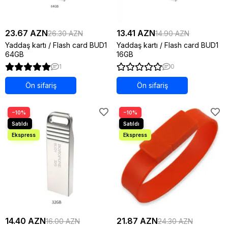
23.67 AZN
13.41 AZN
26.30 AZN
14.90 AZN
Yaddaş kartı / Flash card BUD1
Yaddaş kartı / Flash card BUD1
64GB
16GB
1
0
Ön sifariş
Ön sifariş
−10%
−10%
14.40 AZN
21.87 AZN
16.00 AZN
24.30 AZN