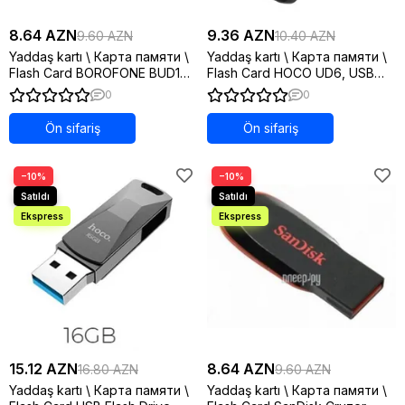
8.64 AZN
9.36 AZN
9.60 AZN
10.40 AZN
Yaddaş kartı \ Карта памяти \
Yaddaş kartı \ Карта памяти \
Flash Card BOROFONE BUD1
Flash Card HOCO UD6, USB
Nimble, USB 2.0, 4GB,
2.0, 16GB, матовый черный
0
0
серебристый
Ön sifariş
Ön sifariş
−10%
−10%
15.12 AZN
8.64 AZN
16.80 AZN
9.60 AZN
Yaddaş kartı \ Карта памяти \
Yaddaş kartı \ Карта памяти \