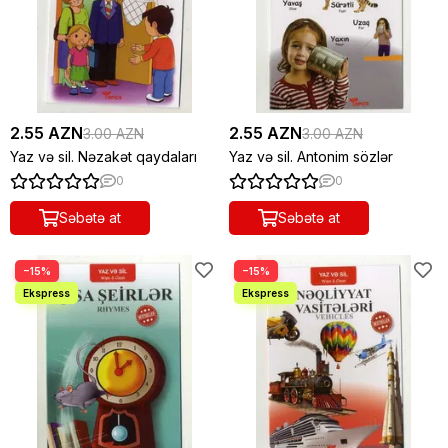
2.55 AZN
2.55 AZN
3.00 AZN
3.00 AZN
Yaz və sil. Nəzakət qaydaları
Yaz və sil. Antonim sözlər
0
0
Səbətə at
Səbətə at
−15%
−15%