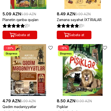
5.09 AZN
8.49 AZN
5.99 AZN
9.99 AZN
Planetin qəribə quşları
Zamana səyahət İXTİRALAR
1
1
Səbətə at
Səbətə at
−20%
−15%
4.79 AZN
8.50 AZN
5.99 AZN
10.00 AZN
Qədim mədəniyyətlər
Pişiklər