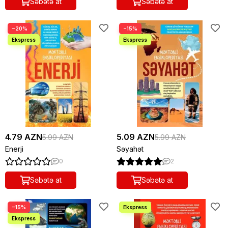
Səbətə at
Səbətə at
−20%
−15%
4.79 AZN
5.09 AZN
5.99 AZN
5.99 AZN
Enerji
Səyahət
0
2
Səbətə at
Səbətə at
−15%