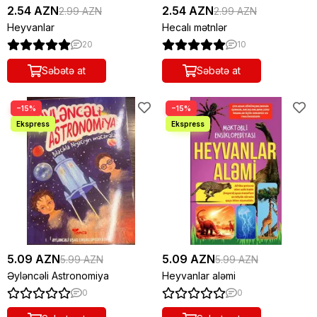
2.54 AZN
2.54 AZN
2.99 AZN
2.99 AZN
Heyvanlar
Hecalı mətnlər
20
10
Səbətə at
Səbətə at
−15%
−15%
5.09 AZN
5.09 AZN
5.99 AZN
5.99 AZN
Əyləncəli Astronomiya
Heyvanlar aləmi
0
0