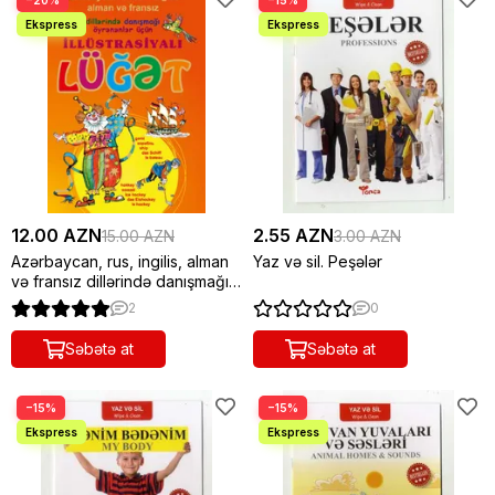
−20%
−15%
12.00 AZN
2.55 AZN
15.00 AZN
3.00 AZN
Azərbaycan, rus, ingilis, alman
Yaz və sil. Peşələr
və fransız dillərində danışmağı
öyrənənlər üçün illüstrasiyalı
2
0
lüğət
Səbətə at
Səbətə at
−15%
−15%