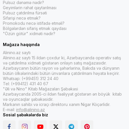
Pulsuz dənəmə nədir?
etməklə uşaqların inkişafına kömək edir. 
Valideynlər uşaqları
Geyimlərin rahat qaytarılması
tərəddüd edə bilərlər, lakin uşaqların maraqlarına uyğun ensik
Pulsuz çatdırılma fürsəti
çünki bu resurslar uşaqların öyrənmə prosesinə böyük töhfə v
Sifarişi necə etmək?
Alinino.az onlayn mağazası ensiklopediyaların və öyrədici vəsa
Promokodu necə istifadə etməli?
çatdırılmasını, Azərbaycanın bütün bölgələrinə çatdırılmasını,
Bölgələrdən sifariş etmək qaydası
çatdırılmasını həyata keçirir. 
"Özün götür" xidməti nədir?
Mağaza haqqında
Alinino.az saytı
Alinino.az saytı 15 ildən çoxdur ki, Azərbaycanda operativ satış
və çatdırılma xidməti göstərən onlayn satış mağazasıdır.
Azərbaycanın bütün rayon və şəhərlərinə, Bakıda və dünyanın
bütün ölkələrindəki bütün ünvanlara çatdırılmanı həyata keçirir.
Whatsap: (+99451) 312 24 40
Tel: (+99412) 431 40 67
"Əli və Nino" Kitab Mağazaları Şəbəkəsi
Azərbaycanda 2005-ci ildən fəaliyyət göstərən ən böyük kitab
və oyuncaqlar şəbəkəsidir.
Markanın sahibi və icraçı direktoru xanım Nigar Köçərlidir.
E-mail:
info@alinino.az
Sosial şəbəkələrdə biz