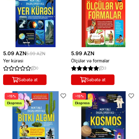
5.09 AZN
5.99 AZN
5.99 AZN
Yer kürəsi
Ölçülər və formalar
0
3
Səbətə at
Səbətə at
−15%
−15%