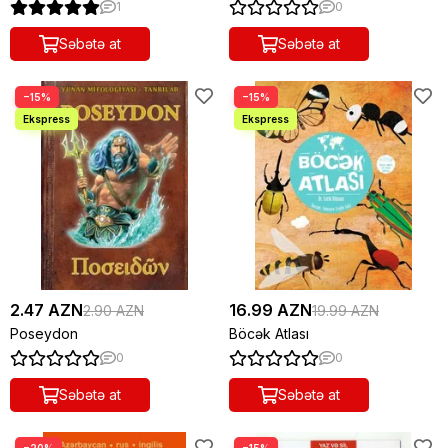
1
0
Səbətə at
Səbətə at
−15%
−15%
2.47 AZN
16.99 AZN
2.90 AZN
19.99 AZN
Poseydon
Böcək Atlası
0
0
Səbətə at
Səbətə at