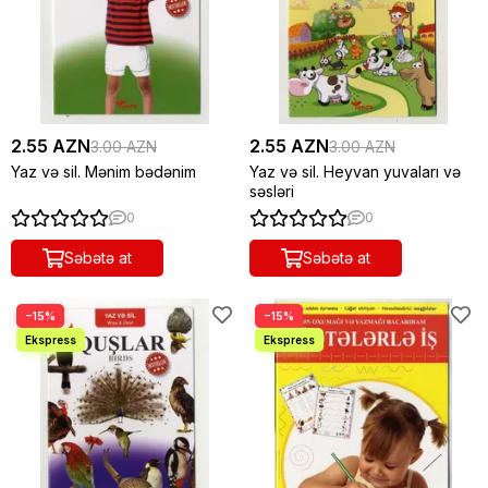
2.55 AZN
2.55 AZN
3.00 AZN
3.00 AZN
Yaz və sil. Mənim bədənim
Yaz və sil. Heyvan yuvaları və
səsləri
0
0
Səbətə at
Səbətə at
−15%
−15%