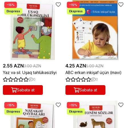
−15%
−15%
2.55 AZN
4.25 AZN
3.00 AZN
5.00 AZN
Yaz və sil. Uşaq təhlükəsizliyi
ABC erkən inkişaf üçün (mavi)
0
0
Səbətə at
Səbətə at
−15%
−15%