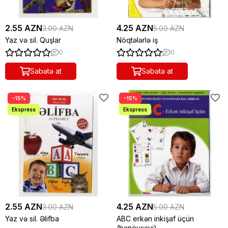
2.55 AZN
4.25 AZN
3.00 AZN
5.00 AZN
Yaz və sil. Quşlar
Nöqtələrlə iş
0
0
Səbətə at
Səbətə at
−15%
−15%
2.55 AZN
4.25 AZN
3.00 AZN
5.00 AZN
Yaz və sil. Əlifba
ABC erkən inkişaf üçün
(bənövşəyi)