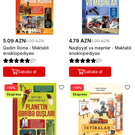
5.09 AZN
4.79 AZN
5.99 AZN
5.99 AZN
Qədim Roma - Məktəbli
Nəqliyyat və maşınlar - Məktəbli
ensiklopediyası
ensiklopediyası
1
1
Səbətə at
Səbətə at
−15%
−15%