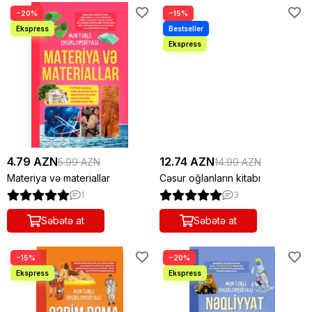
−20%
−15%
4.79 AZN
12.74 AZN
5.99 AZN
14.99 AZN
Materiya və materiallar
Cəsur oğlanların kitabı
1
3
Səbətə at
Səbətə at
−15%
−20%