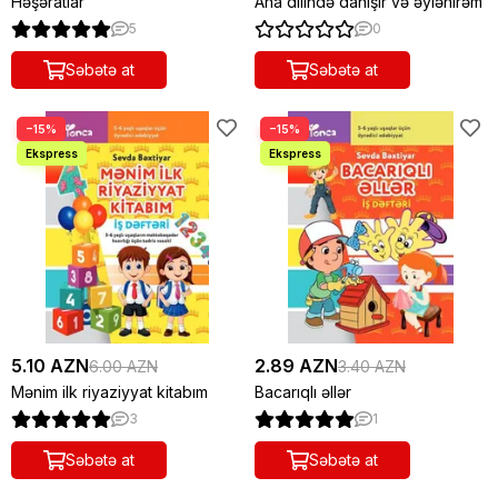
Həşəratlar
Ana dilində danışır və əylənirəm
5
0
Səbətə at
Səbətə at
−15%
−15%
5.10 AZN
2.89 AZN
6.00 AZN
3.40 AZN
Mənim ilk riyaziyyat kitabım
Bacarıqlı əllər
3
1
Səbətə at
Səbətə at