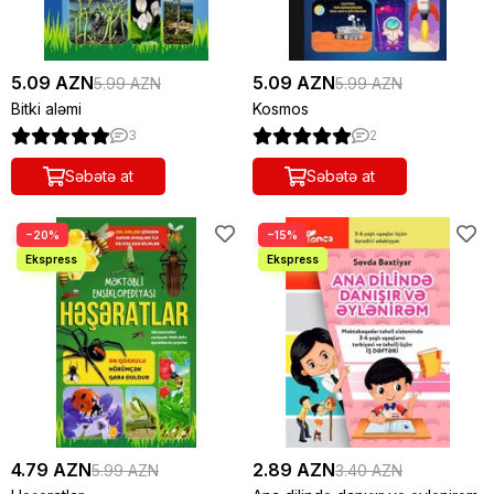
5.09 AZN
5.09 AZN
5.99 AZN
5.99 AZN
Bitki aləmi
Kosmos
3
2
Səbətə at
Səbətə at
−20%
−15%
4.79 AZN
2.89 AZN
5.99 AZN
3.40 AZN