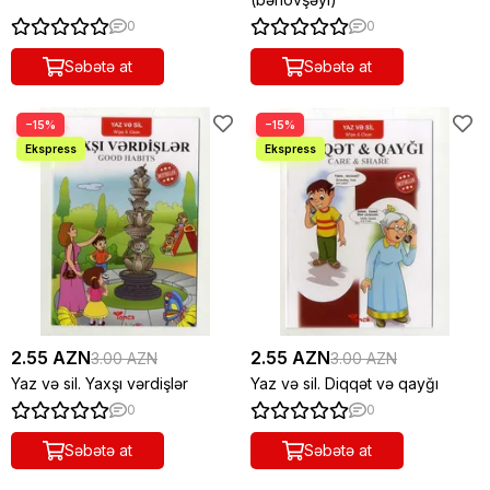
0
0
Səbətə at
Səbətə at
−15%
−15%
2.55 AZN
2.55 AZN
3.00 AZN
3.00 AZN
Yaz və sil. Yaxşı vərdişlər
Yaz və sil. Diqqət və qayğı
0
0
Səbətə at
Səbətə at