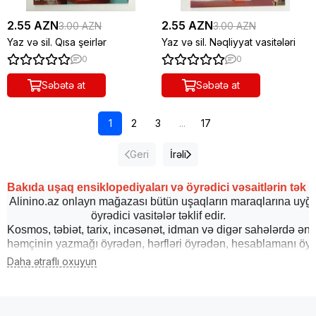
2.55 AZN
2.55 AZN
3.00 AZN
3.00 AZN
Yaz və sil. Qısa şeirlər
Yaz və sil. Nəqliyyat vasitələri
0
0
Səbətə at
Səbətə at
1
2
3
...
17
Geri
İrəli
Bakıda uşaq ensiklopediyaları və öyrədici vəsaitlərin tək ü
Alinino.az onlayn mağazası bütün uşaqların maraqlarına uyğu
öyrədici vasitələr təklif edir.
Kosmos, təbiət, tarix, incəsənət, idman və digər sahələrdə ən 
həmçinin yazmağı öyrədən, hərfləri öyrədən, hesablamanı öyr
öyrədən müxtəlif kitabları Alinino.az saytından sərfəli qiymətlə s
Uşaqlarımızın sağlam inkişafı üçün məktəbdənkənar resurslar
istifadə edilməsi çox vacibdir. 
Bu resurslar arasında ensikloped
cəlb edən, onların biliklərə yiyələnməsinə şərait yaradan mühü
Uşaqlar üçün ensiklopediya uşaqların öyrənmə prosesinə tö