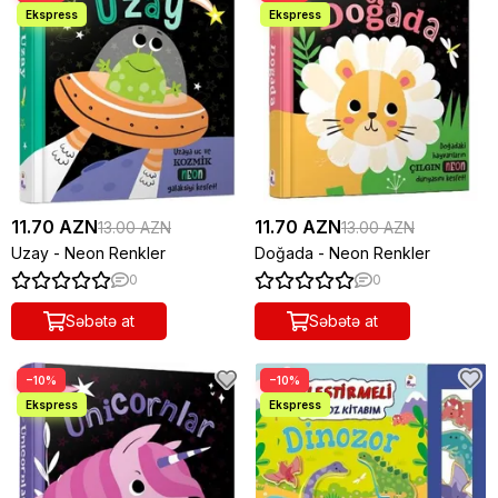
11.70 AZN
11.70 AZN
13.00 AZN
13.00 AZN
Uzay - Neon Renkler
Doğada - Neon Renkler
0
0
Səbətə at
Səbətə at
−10%
−10%