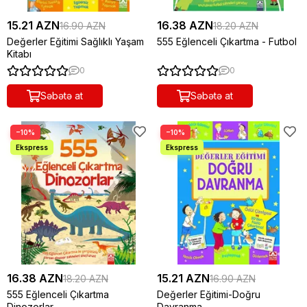
15.21 AZN
16.38 AZN
16.90 AZN
18.20 AZN
Değerler Eğitimi Sağlıklı Yaşam
555 Eğlenceli Çıkartma - Futbol
Kitabı
0
0
Səbətə at
Səbətə at
−10%
−10%
16.38 AZN
15.21 AZN
18.20 AZN
16.90 AZN
555 Eğlenceli Çıkartma
Değerler Eğitimi-Doğru
Dinozorlar
Davranma