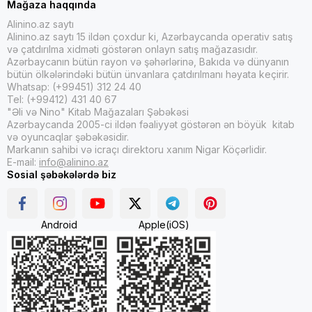
dərsləri almağa kömək etmək üçün yazılmışdır.
Mağaza haqqında
Alinino.az saytı
Alinino.az saytının türk dilində uşaq ədəbiyyatı bölməsindən siz
Alinino.az saytı 15 ildən çoxdur ki, Azərbaycanda operativ satış
Çocuklar için Sherlock Holmes-Gümüş Şimşek
,
Çocuk kalbi
,
və çatdırılma xidməti göstərən onlayn satış mağazasıdır.
Çamlica - Dinozavr
,
Rowley'nin Müthiş Korku Hikayeleri
,
Büyük
Azərbaycanın bütün rayon və şəhərlərinə, Bakıda və dünyanın
Sorular Kitabım
,
Beyaz Diş
,
Huckleberry Finn'in Maceraları
,
bütün ölkələrindəki bütün ünvanlara çatdırılmanı həyata keçirir.
Wimpy Kid Saftirik Greg'in Günlüğü 16 - Tam İsabet!
Whatsap: (+99451) 312 24 40
Kimi
Tel: (+99412) 431 40 67
kitabları sərfəli qiymətlə sifariş edərək əldə edə bilərsiniz.
"Əli və Nino" Kitab Mağazaları Şəbəkəsi
Azərbaycanda 2005-ci ildən fəaliyyət göstərən ən böyük kitab
Həmçinin Bakı daxilinə, Azərbaycanın hər yerinə, Dünyanın
və oyuncaqlar şəbəkəsidir.
istənilən nöqtəsinə etibarlı və sürətli çatdırılma
Markanın sahibi və icraçı direktoru xanım Nigar Köçərlidir.
xidmətlərimizdən də yararlana bilərsiniz.
E-mail:
info@alinino.az
Sosial şəbəkələrdə biz
Android
Apple(iOS)