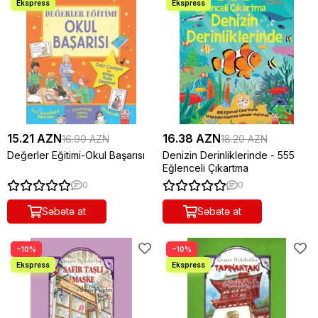
15.21 AZN
16.38 AZN
16.90 AZN
18.20 AZN
Değerler Eğitimi-Okul Başarısı
Denizin Derinliklerinde - 555
Eğlenceli Çıkartma
0
0
Səbətə at
Səbətə at
−10%
−10%