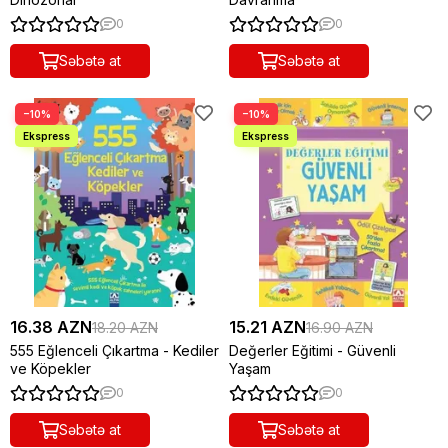
0
0
Səbətə at
Səbətə at
−10%
−10%
16.38 AZN
15.21 AZN
18.20 AZN
16.90 AZN
555 Eğlenceli Çıkartma - Kediler
Değerler Eğitimi - Güvenli
ve Köpekler
Yaşam
0
0
Səbətə at
Səbətə at