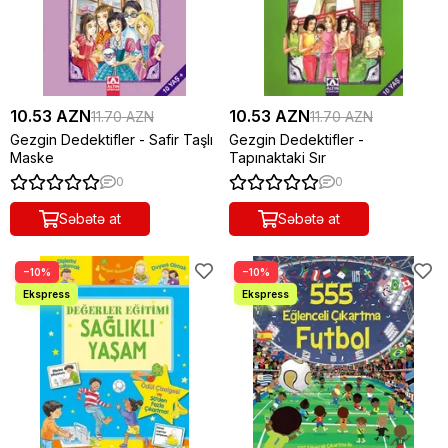
10.53 AZN
10.53 AZN
11.70 AZN
11.70 AZN
Gezgin Dedektifler - Safir Taşlı
Gezgin Dedektifler -
Maske
Tapınaktaki Sır
0
0
Səbətə at
Səbətə at
−10%
−10%