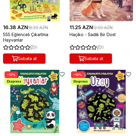
16.38 AZN
11.25 AZN
18.20 AZN
12.50 AZN
555 Eğlenceli Çıkartma
Haçiko - Sadık Bir Dost
Hayvanlar
0
0
Səbətə at
Səbətə at
−10%
−10%