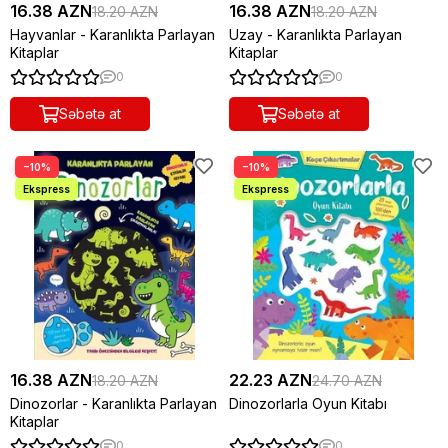
16.38 AZN
16.38 AZN
18.20 AZN
18.20 AZN
Hayvanlar - Karanlıkta Parlayan
Uzay - Karanlıkta Parlayan
Kitaplar
Kitaplar
0
0
Səbətə at
Səbətə at
−10%
−10%
16.38 AZN
22.23 AZN
18.20 AZN
24.70 AZN
Dinozorlar - Karanlıkta Parlayan
Dinozorlarla Oyun Kitabı
Kitaplar
0
0