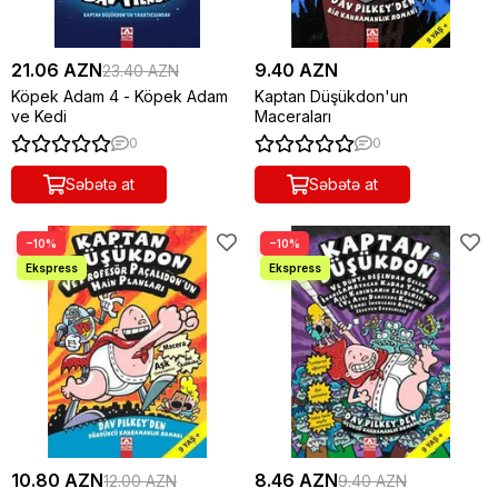
21.06 AZN
9.40 AZN
23.40 AZN
Köpek Adam 4 - Köpek Adam
Kaptan Düşükdon'un
ve Kedi
Maceraları
0
0
Səbətə at
Səbətə at
−10%
−10%
10.80 AZN
8.46 AZN
12.00 AZN
9.40 AZN