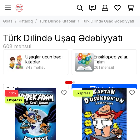
Türk Dilində Kitablar
Türk Dilində Uşaq Ədəbiyyatı
Əsas
Kataloq
Türk Dilində Kitablar
Türk Dilində Uşaq Ədəbiyyatı
Bütün məhsullar
Bütün məhsullar
Türk Dilində Uşaq Ədəbiyyatı
Uşaqlar üçün bədii kitablar
Türk Dilində Uşaq Ədəbiyyatı
Ensiklopediyalar. Təlim
Qeyri-Bədii Ədəbiyyat
Bestseller
Bədii Ədəbiyyat *
Manqa, komiks
Uşaqlar üçün bədii
Ensiklopediyalar.
kitablar
Təlim
Bestseller
342 məhsul
261 məhsul
Məhsul filtri
−10%