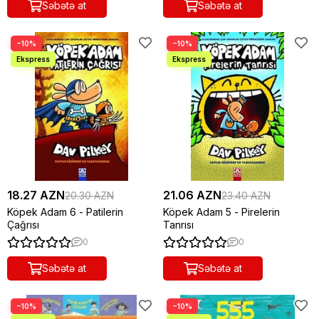
Səbətə at
Səbətə at
−10%
−10%
18.27 AZN
21.06 AZN
20.30 AZN
23.40 AZN
Köpek Adam 6 - Patilerin
Köpek Adam 5 - Pirelerin
Çağrısı
Tanrısı
0
0
Səbətə at
Səbətə at
−10%
−10%