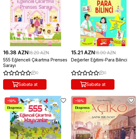
16.38 AZN
15.21 AZN
18.20 AZN
16.90 AZN
555 Eğlenceli Çıkartma Prenses
Değerler Eğitimi-Para Bilinci
Sarayı
0
0
Səbətə at
Səbətə at
−10%
−10%