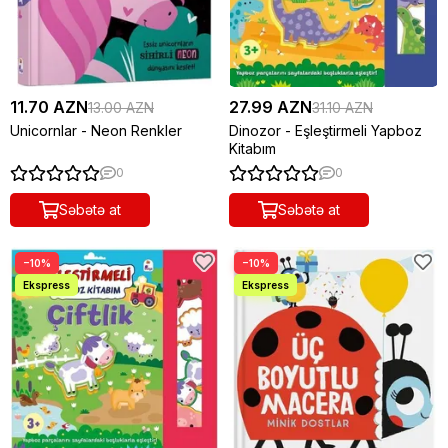
11.70 AZN
27.99 AZN
13.00 AZN
31.10 AZN
Unicornlar - Neon Renkler
Dinozor - Eşleştirmeli Yapboz
Kitabım
0
0
Səbətə at
Səbətə at
−10%
−10%