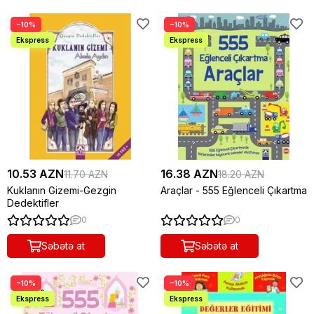
−10%
−10%
10.53 AZN
16.38 AZN
11.70 AZN
18.20 AZN
Kuklanın Gizemi-Gezgin
Araçlar - 555 Eğlenceli Çıkartma
Dedektifler
0
0
Səbətə at
Səbətə at
−10%
−10%