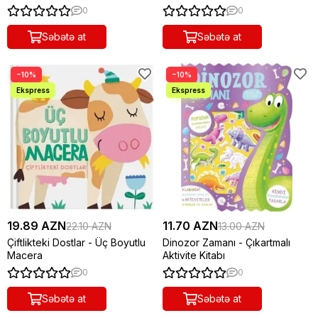
0
0
Səbətə at
Səbətə at
−10%
−10%
19.89 AZN
11.70 AZN
22.10 AZN
13.00 AZN
Çiftlikteki Dostlar - Üç Boyutlu
Dinozor Zamanı - Çıkartmalı
Macera
Aktivite Kitabı
0
0
Səbətə at
Səbətə at