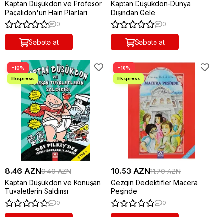
Kaptan Düşükdon ve Profesör
Kaptan Düşükdon-Dünya
Paçalıdon'un Hain Planları
Dışından Gele
0
0
Səbətə at
Səbətə at
−10%
−10%
8.46 AZN
10.53 AZN
9.40 AZN
11.70 AZN
Kaptan Düşükdon ve Konuşan
Gezgin Dedektifler Macera
Tuvaletlerin Saldırısı
Peşinde
0
0