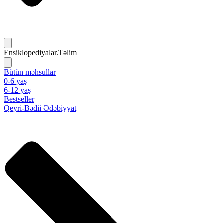
Ensiklopediyalar.Təlim
Bütün məhsullar
0-6 yaş
6-12 yaş
Bestseller
Qeyri-Bədii Ədəbiyyat