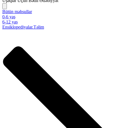
Uşaqlar Üçün Bədii Ədəbiyyat
Bütün məhsullar
0-6 yaş
6-12 yaş
Ensiklopediyalar.Təlim