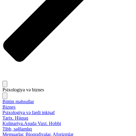
Psixologiya və biznes
Bütün məhsullar
Biznes
Psixologiya və fərdi inkişaf
Tarix. Hüquq
Kulinariya.Asudə Vaxt. Hobbi
Tibb, sağlamlıq
Memuarlar. Bioqrafiyalar. Aforizmlər