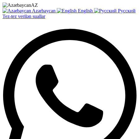
AZ
Azərbaycan
English
Русский
Tez-tez verilən suallar