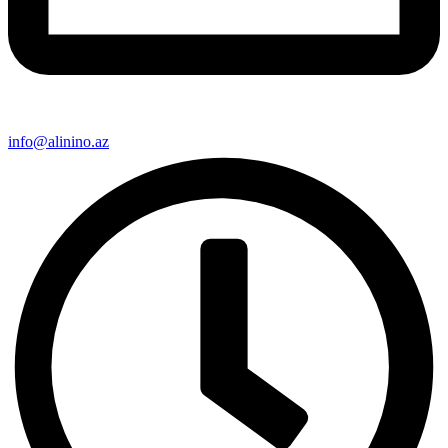
info@alinino.az