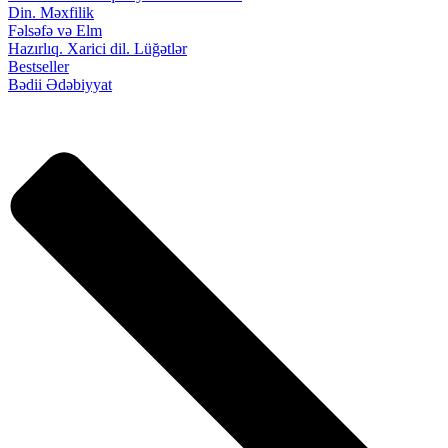
Din. Məxfilik
Fəlsəfə və Elm
Hazırlıq. Xarici dil. Lüğətlər
Bestseller
Bədii Ədəbiyyat