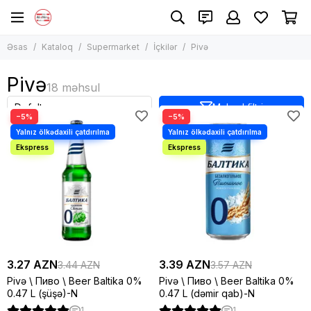
Supermarket
İçkilər
Əsas
Kataloq
Supermarket
İçkilər
Pivə
Bütün məhsullar
Bütün məhsullar
Qida məhsulları
Çay
Pivə
İçkilər
Qəhvə
Şərablar
Təmizlik və gigiyenik məhsullar
Məhsul filtri
−5%
−5%
Konyak, viski
Heyvan qidaları
Likyorlar
Qazlı və qazsız sular
Pivə
Sirop
Süd
3.27 AZN
3.39 AZN
3.44 AZN
3.57 AZN
Pivə \ Пиво \ Beer Baltika 0%
Pivə \ Пиво \ Beer Baltika 0%
0.47 L (şüşə)-N
0.47 L (dəmir qab)-N
1
1