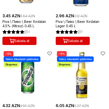
3.45 AZN
2.96 AZN
3.64 AZN
3.12 AZN
Pivə \ Пиво \ Beer Xırdalan
Pivə \ Пиво \ Beer Xırdalan
4.5% (filtrsiz) 0.45 L
Lager 0.45 L
3
1
Səbətə at
Səbətə at
−5%
−5%
4.32 AZN
6.05 AZN
4.55 AZN
6.37 AZN