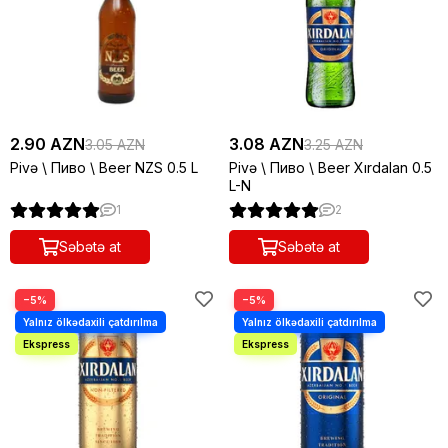
2.90 AZN
3.08 AZN
3.05 AZN
3.25 AZN
Pivə \ Пиво \ Beer NZS 0.5 L
Pivə \ Пиво \ Beer Xırdalan 0.5
L-N
1
2
Səbətə at
Səbətə at
−5%
−5%