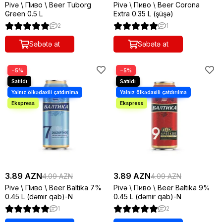
Pivə \ Пиво \ Beer Tuborg
Pivə \ Пиво \ Beer Corona
Green 0.5 L
Extra 0.35 L (şüşə)
2
1
Səbətə at
Səbətə at
−5%
−5%
3.89 AZN
3.89 AZN
4.09 AZN
4.09 AZN
Pivə \ Пиво \ Beer Baltika 7%
Pivə \ Пиво \ Beer Baltika 9%
0.45 L (dəmir qab)-N
0.45 L (dəmir qab)-N
1
2