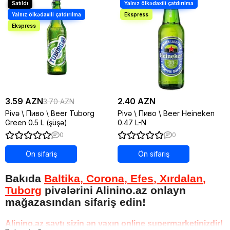
3.59 AZN
2.40 AZN
3.70 AZN
Pivə \ Пиво \ Beer Tuborg
Pivə \ Пиво \ Beer Heineken
Green 0.5 L (şüşə)
0.47 L-N
0
0
Ön sifariş
Ön sifariş
Bakıda
Baltika
,
Corona
,
Efes
,
Xırdalan
,
Tuborg
pivələrini Alinino.az onlayn
mağazasından sifariş edin!
Alinino.az saytı sizin ən yaxın online supermarketinizdir!