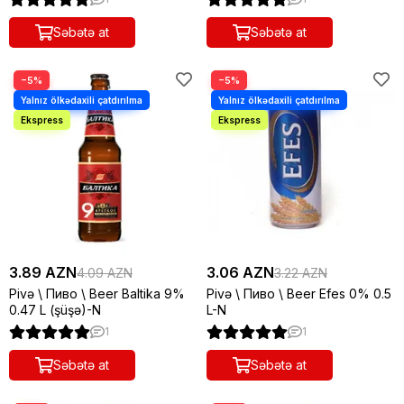
Səbətə at
Səbətə at
−5%
−5%
3.89 AZN
3.06 AZN
4.09 AZN
3.22 AZN
Pivə \ Пиво \ Beer Baltika 9%
Pivə \ Пиво \ Beer Efes 0% 0.5
0.47 L (şüşə)-N
L-N
1
1
Səbətə at
Səbətə at