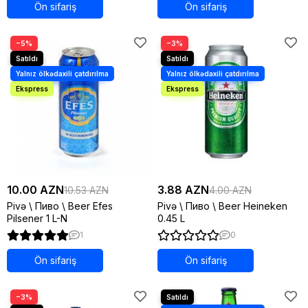
Ön sifariş
Ön sifariş
−5%
−3%
10.00 AZN
3.88 AZN
10.53 AZN
4.00 AZN
Pivə \ Пиво \ Beer Efes
Pivə \ Пиво \ Beer Heineken
Pilsener 1 L-N
0.45 L
1
0
Ön sifariş
Ön sifariş
−3%