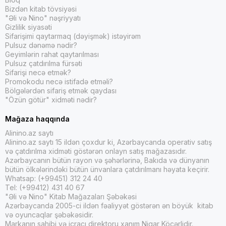
Bizdən kitab tövsiyəsi
Maya növləri: Pivə istehsalında istifadə edilən maya növləri
"Əli və Nino" nəşriyyatı
pivə növünə və aromasına görə dəyişir. Ale mayaları ale tipli
Gizlilik siyasəti
pivələr üçün, lager mayaları isə lager tipli pivələr üçün
Sifarişimi qaytarmaq (dəyişmək) istəyirəm
istifadə olunur.
Pulsuz dənəmə nədir?
Geyimlərin rahat qaytarılması
Pulsuz çatdırılma fürsəti
Sifarişi necə etmək?
Promokodu necə istifadə etməli?
Bölgələrdən sifariş etmək qaydası
"Özün götür" xidməti nədir?
Pivə növləri:
Ale: Ale, üst fermentasiya mayaları ilə istehsal olunan pivə n
Mağaza haqqında
malikdir. Bu kateqoriyaya misal olaraq IPA (India Pale Ale), Sto
Lager: Lager, alt fermentasiya mayaları ilə istehsal olunan p
Alinino.az saytı
daha təmiz bir dada malikdirlər. 
Alinino.az saytı 15 ildən çoxdur ki, Azərbaycanda operativ satış
Buğda pivəsi: Buğda pivələri buğdadan və arpa maltından istifa
və çatdırılma xidməti göstərən onlayn satış mağazasıdır.
Azərbaycanın bütün rayon və şəhərlərinə, Bakıda və dünyanın
Bu növ pivələrin yüngül və təravətləndirici dadı ola bilər.
bütün ölkələrindəki bütün ünvanlara çatdırılmanı həyata keçirir.
Turş Pivə: Turş pivələr turş dadı olan və tərkibində turşuluq ola
Whatsap: (+99451) 312 24 40
bakterial mədəniyyətlərlə dəmlənir.
Tel: (+99412) 431 40 67
Craft Beer: Craft pivələri kiçik müstəqil pivə istehsalçıları tərə
"Əli və Nino" Kitab Mağazaları Şəbəkəsi
aiddir. Craft pivələri tez-tez ənənəvi pivə üslublarından yayını
Azərbaycanda 2005-ci ildən fəaliyyət göstərən ən böyük kitab
istifadə olunur.
və oyuncaqlar şəbəkəsidir.
Mikrobioloji Pivə: Bu pivə növü xüsusi bakterial və maya mədən
Markanın sahibi və icraçı direktoru xanım Nigar Köçərlidir.