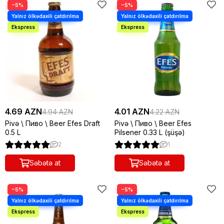
−5%
−5%
4.69 AZN
4.01 AZN
4.94 AZN
4.22 AZN
Pivə \ Пиво \ Beer Efes Draft
Pivə \ Пиво \ Beer Efes
0.5 L
Pilsener 0.33 L (şüşə)
2
1
Səbətə at
Səbətə at
−5%
−5%