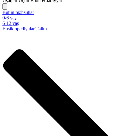
Uşaqlar Üçün Bədii Ədəbiyyat
Bütün məhsullar
0-6 yaş
6-12 yaş
Ensiklopediyalar.Təlim