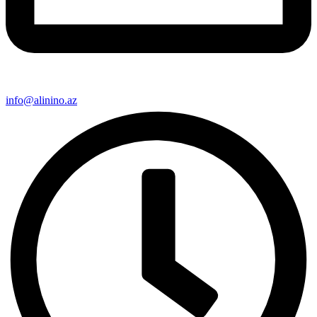
info@alinino.az