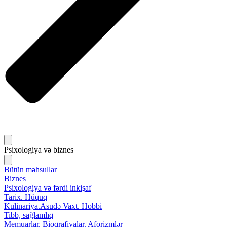
Psixologiya və biznes
Bütün məhsullar
Biznes
Psixologiya və fərdi inkişaf
Tarix. Hüquq
Kulinariya.Asudə Vaxt. Hobbi
Tibb, sağlamlıq
Memuarlar. Bioqrafiyalar. Aforizmlər