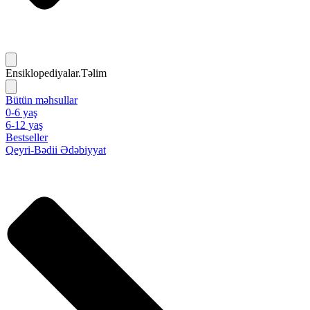
Ensiklopediyalar.Təlim
Bütün məhsullar
0-6 yaş
6-12 yaş
Bestseller
Qeyri-Bədii Ədəbiyyat