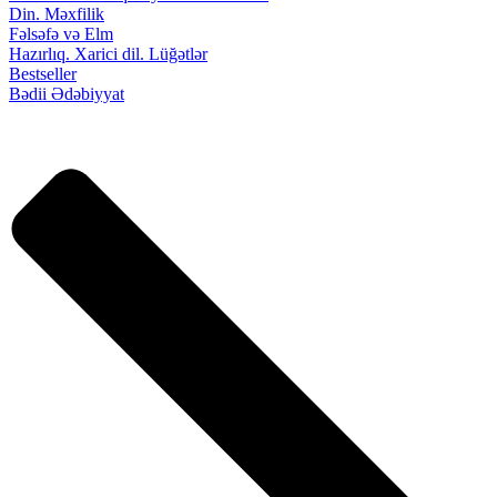
Din. Məxfilik
Fəlsəfə və Elm
Hazırlıq. Xarici dil. Lüğətlər
Bestseller
Bədii Ədəbiyyat