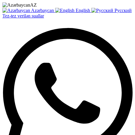
AZ
Azərbaycan
English
Русский
Tez-tez verilən suallar