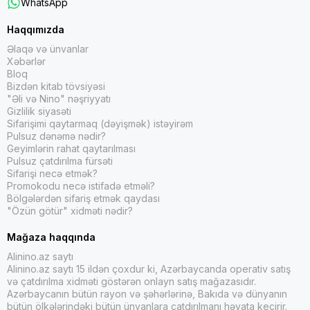
həmçinin sevimli Disney personajlarının mini fiqurları
WhatsApp
daxildir və konstruktor təcrübəsinə əlavə həyəcan qatıır.
Haqqımızda
Lego Disney dəstlərinin bu qədər populyar olmasının
Əlaqə və ünvanlar
səbəblərindən biri də onların uşaqların sevimli Disney
Xəbərlər
hekayələri və personajlarına yer verməsidir. Uşaqlar mini
Bloq
fiqurlardan və lego bloklarından istifadə edərək öz
Bizdən kitab tövsiyəsi
"Əli və Nino" nəşriyyatı
hekayələrini canlandıra və ya filmlərdən səhnələri
Gizlilik siyasəti
canlandıra bilərlər. Bu tip təsəvvürlü oyun təkcə əyləncə
Sifarişimi qaytarmaq (dəyişmək) istəyirəm
deyil, həm də uşaqların yaradıcılıq və problem həll etmə
Pulsuz dənəmə nədir?
bacarıqlarını inkişaf etdirməyə kömək edir.
Geyimlərin rahat qaytarılması
Pulsuz çatdırılma fürsəti
Sifarişi necə etmək?
Promokodu necə istifadə etməli?
Lego Friends:
Bölgələrdən sifariş etmək qaydası
"Özün götür" xidməti nədir?
Lego Friends dəstləri xüsusi olaraq qızlar üçün nəzərdə
Mağaza haqqında
tutulmuşdur və uydurma Heartlake City şəhərində yaşayan
beş dostdan ibarət qrup ətrafında cəmlənmişdir. Bu
Alinino.az saytı
dəstlərdə heyvanların xilas edilməsi, çörək bişirmə və
Alinino.az saytı 15 ildən çoxdur ki, Azərbaycanda operativ satış
düşərgə kimi müxtəlif mövzular var. Hər bir dəstdə beş
və çatdırılma xidməti göstərən onlayn satış mağazasıdır.
dostun mini fiqurları, eləcə də uşaqlara öz hekayələrini
Azərbaycanın bütün rayon və şəhərlərinə, Bakıda və dünyanın
bütün ölkələrindəki bütün ünvanlara çatdırılmanı həyata keçirir.
yaratmağa imkan verən bir sıra aksesuarlar və parametrlər