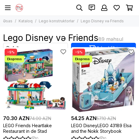
Lego konstruktorlar
Əsas
Kataloq
Lego konstruktorlar
Lego Disney və Friends
Bütün məhsullar
Lego Classic
Lego Disney və Friends
Lego Technic
Lego City
Məhsul filtri
−5%
−5%
Lego Harry Potter
Lego Creator
Lego Duplo
Lego Disney və Friends
Lego Ninjago
Lego Minecraft
Lego Star Wars
Digər modellər
70.30 AZN
54.25 AZN
74.00 AZN
57.10 AZN
LEGO Friends Heartlake
LEGO DisneyLEGO 43189 Elsa
Restaurant in de Stad
and the Nokk Storybook
0
0