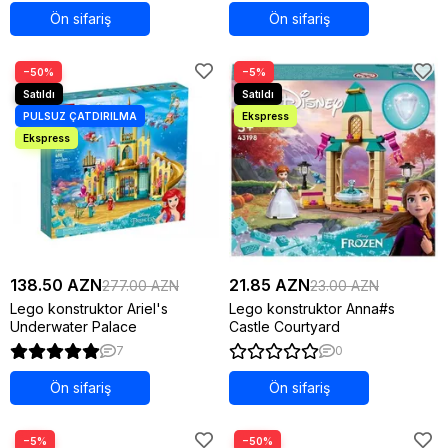
Ön sifariş
Ön sifariş
−50%
−5%
138.50 AZN
21.85 AZN
277.00 AZN
23.00 AZN
Lego konstruktor Ariel's
Lego konstruktor Anna#s
Underwater Palace
Castle Courtyard
7
0
Ön sifariş
Ön sifariş
−5%
−50%