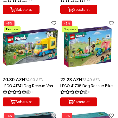
Səbətə at
Səbətə at
−5%
−5%
70.30 AZN
22.23 AZN
74.00 AZN
23.40 AZN
LEGO 41741 Dog Rescue Van
LEGO 41738 Dog Rescue Bike
0
0
Səbətə at
Səbətə at
−5%
−5%