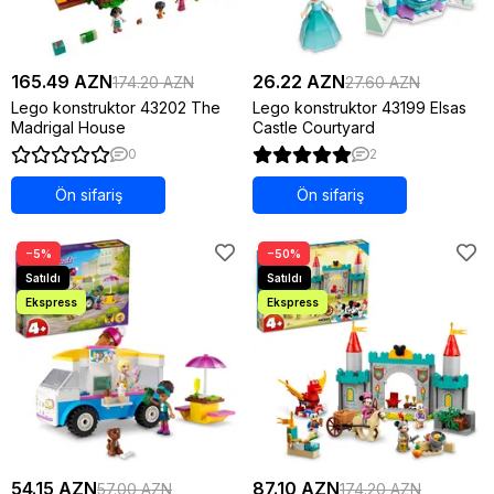
165.49 AZN
26.22 AZN
174.20 AZN
27.60 AZN
Lego konstruktor 43202 The
Lego konstruktor 43199 Elsas
Madrigal House
Castle Courtyard
0
2
Ön sifariş
Ön sifariş
−5%
−50%
54.15 AZN
87.10 AZN
57.00 AZN
174.20 AZN