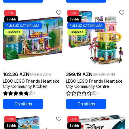
−5%
−5%
162.36 AZN
399.19 AZN
170.90 AZN
420.20 AZN
LEGO LEGO Friends Heartlake
LEGO LEGO Friends Heartlake
City Community Kitchen
City Community Centre
1
0
Ön sifariş
Ön sifariş
−5%
−5%