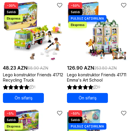
−30%
−50%
48.23 AZN
126.90 AZN
68.90 AZN
253.80 AZN
Lego konstruktor Friends 41712
Lego konstruktor Friends 41711
Recycling Truck
Emma's Art School
1
9
Ön sifariş
Ön sifariş
−5%
−50%