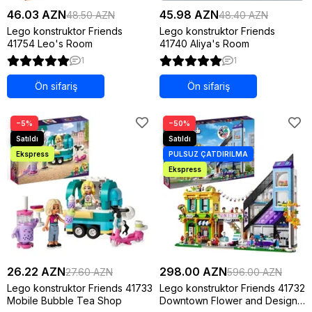
46.03 AZN
45.98 AZN
48.50 AZN
48.40 AZN
Lego konstruktor Friends
Lego konstruktor Friends
41754 Leo's Room
41740 Aliya's Room
1
1
Ön sifariş
Ön sifariş
−5%
−50%
26.22 AZN
298.00 AZN
27.60 AZN
596.00 AZN
Lego konstruktor Friends 41733
Lego konstruktor Friends 41732
Mobile Bubble Tea Shop
Downtown Flower and Design