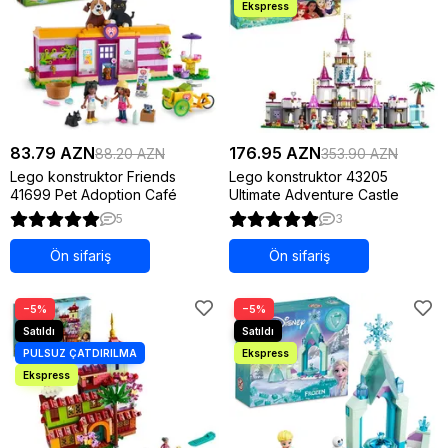
83.79 AZN
176.95 AZN
88.20 AZN
353.90 AZN
Lego konstruktor Friends
Lego konstruktor 43205
41699 Pet Adoption Café
Ultimate Adventure Castle
5
3
Ön sifariş
Ön sifariş
−5%
−5%