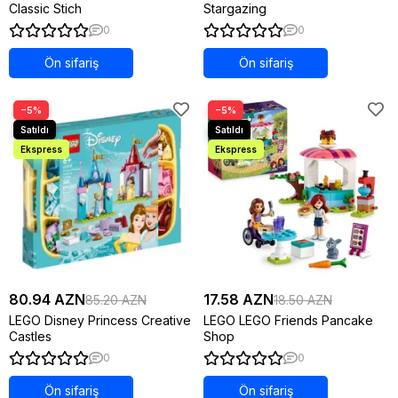
Classic Stich
Stargazing
0
0
Ön sifariş
Ön sifariş
−5%
−5%
80.94 AZN
17.58 AZN
85.20 AZN
18.50 AZN
LEGO Disney Princess Creative
LEGO LEGO Friends Pancake
Castles
Shop
0
0
Ön sifariş
Ön sifariş