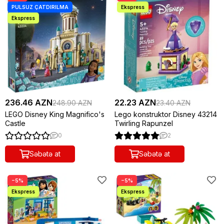
236.46 AZN
22.23 AZN
248.90 AZN
23.40 AZN
LEGO Disney King Magnifico's
Lego konstruktor Disney 43214
Castle
Twirling Rapunzel
0
2
Səbətə at
Səbətə at
−5%
−5%