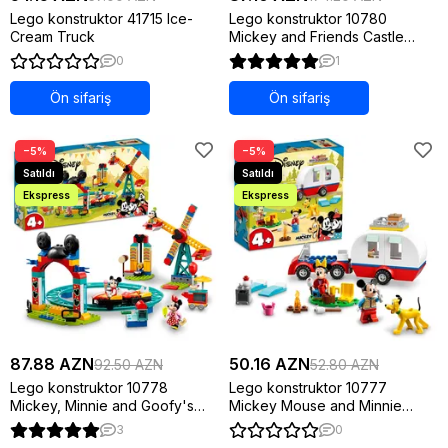
Lego konstruktor 41715 Ice-
Lego konstruktor 10780
Cream Truck
Mickey and Friends Castle
Defenders
0
1
Ön sifariş
Ön sifariş
−5%
−5%
87.88 AZN
50.16 AZN
92.50 AZN
52.80 AZN
Lego konstruktor 10778
Lego konstruktor 10777
Mickey, Minnie and Goofy's
Mickey Mouse and Minnie
Fairground Fun
Mouse's Camping Trip
3
0