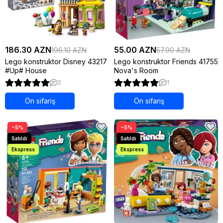
186.30 AZN
55.00 AZN
196.10 AZN
57.90 AZN
Lego konstruktor Disney 43217
Lego konstruktor Friends 41755
#Up# House
Nova's Room
2
1
Ön sifariş
Ön sifariş
−5%
−5%