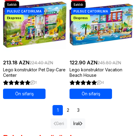
213.18 AZN
122.90 AZN
224.40 AZN
245.80 AZN
Lego konstruktor Pet Day-Care
Lego konstruktor Vacation
Center
Beach House
1
4
Ön sifariş
Ön sifariş
1
2
3
Geri
İrəli