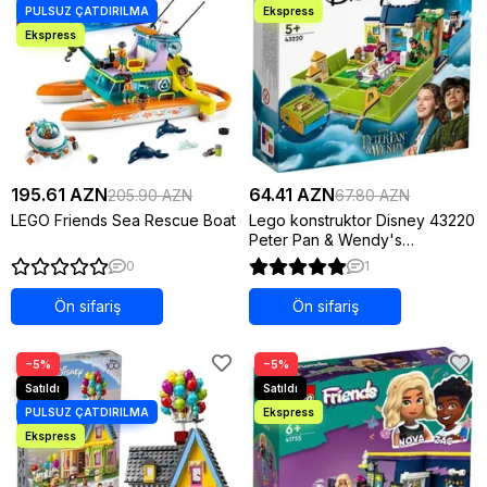
195.61 AZN
64.41 AZN
205.90 AZN
67.80 AZN
LEGO Friends Sea Rescue Boat
Lego konstruktor Disney 43220
Peter Pan & Wendy's
Storybook Adventure
0
1
Ön sifariş
Ön sifariş
−5%
−5%