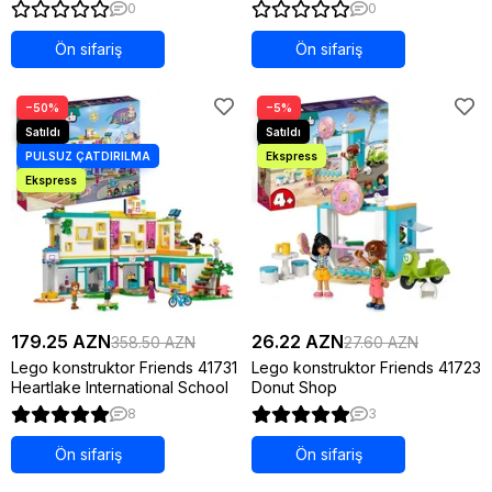
Stores
0
0
Ön sifariş
Ön sifariş
−50%
−5%
179.25 AZN
26.22 AZN
358.50 AZN
27.60 AZN
Lego konstruktor Friends 41731
Lego konstruktor Friends 41723
Heartlake International School
Donut Shop
8
3
Ön sifariş
Ön sifariş