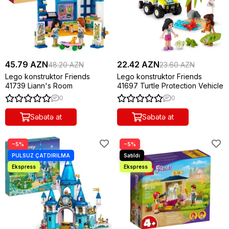
45.79 AZN
22.42 AZN
48.20 AZN
23.60 AZN
Lego konstruktor Friends
Lego konstruktor Friends
41739 Liann's Room
41697 Turtle Protection Vehicle
0
0
Səbətə at
Səbətə at
−5%
−5%