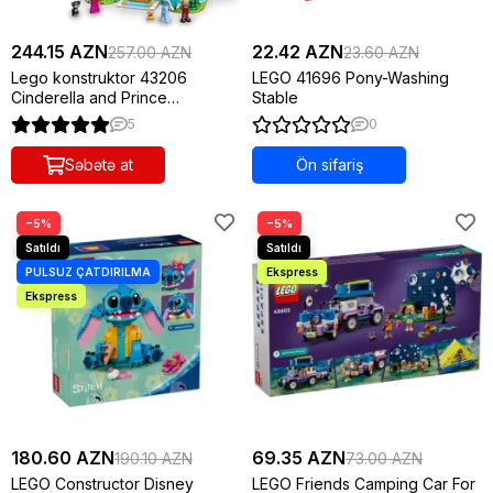
244.15 AZN
22.42 AZN
257.00 AZN
23.60 AZN
Lego konstruktor 43206
LEGO 41696 Pony-Washing
Cinderella and Prince
Stable
Charming's Castle
5
0
Səbətə at
Ön sifariş
−5%
−5%
180.60 AZN
69.35 AZN
190.10 AZN
73.00 AZN
LEGO Constructor Disney
LEGO Friends Camping Car For