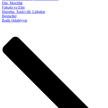
Din. Məxfilik
Fəlsəfə və Elm
Hazırlıq. Xarici dil. Lüğətlər
Bestseller
Bədii Ədəbiyyat