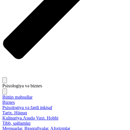
Psixologiya və biznes
Bütün məhsullar
Biznes
Psixologiya və fərdi inkişaf
Tarix. Hüquq
Kulinariya.Asudə Vaxt. Hobbi
Tibb, sağlamlıq
Memuarlar. Bioqrafiyalar. Aforizmlər