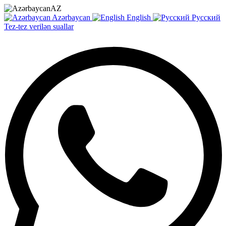
AZ
Azərbaycan
English
Русский
Tez-tez verilən suallar