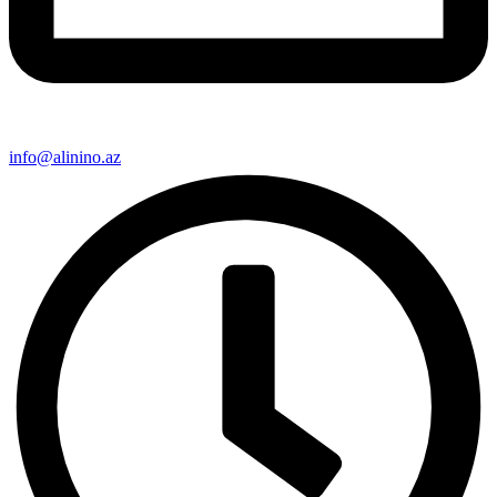
info@alinino.az