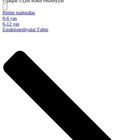
Uşaqlar Üçün Bədii Ədəbiyyat
Bütün məhsullar
0-6 yaş
6-12 yaş
Ensiklopediyalar.Təlim