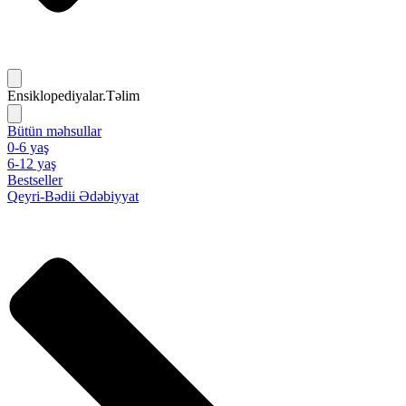
Ensiklopediyalar.Təlim
Bütün məhsullar
0-6 yaş
6-12 yaş
Bestseller
Qeyri-Bədii Ədəbiyyat