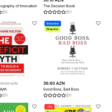
N
30.10 AZN
graphy of Innovation
The Decision Book
0
0
36.60 AZN
36.60 AZN
Myth
Good Boss, Bad Boss
0
0
−5%