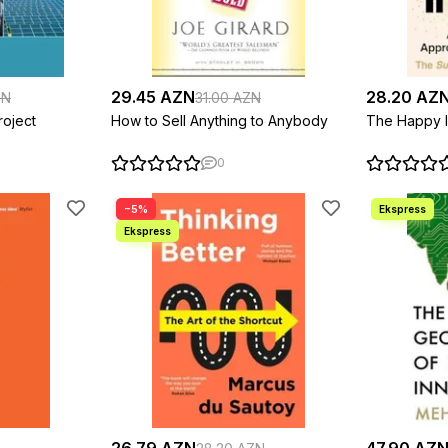
29.45 AZN
28.20 AZ
ZN
31.00 AZN
roject
How to Sell Anything to Anybody
The Happy 
0
−5%