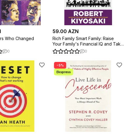
N
59.00 AZN
urs Who Changed
Rich Family Smart Family: Raise
Your Family's Financial IQ and Take
Control of Your Future
0
0
−5%