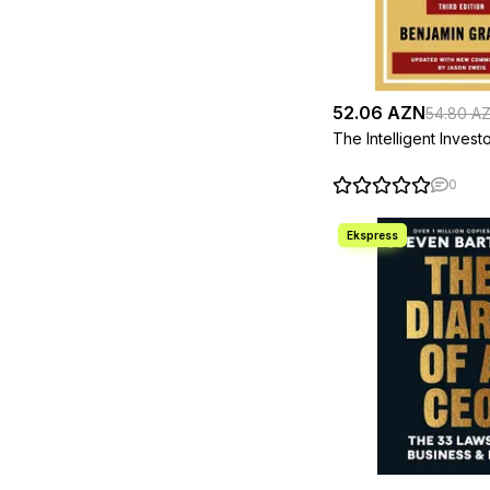
Daniel Kahneman , Ram
1
Charan
Daniel Levitin
1
Daniel Susskind
1
Daniel Yergin
2
52.06 AZN
Dan McCrum
54.80 A
2
Dan Sullivan, Benjamin
1
The Intelligent Invest
Hardy
Dan Sullivan, John J.
1
0
Bowen
Darius Foroux
1
Daron Acemoglu ,
1
James A. Robinson
Daron Acemoglu, Simon
1
Johnson
Darrell Rigby , Sarah Elk
1
, Steven Berez
David A. Aaker , Erich
1
Joachimsthaler
David Allen
1
David Cotton, Martin
1
Manser, Matt Avery, Di
McLanachan
David Eagleman
1
David Graeber
1