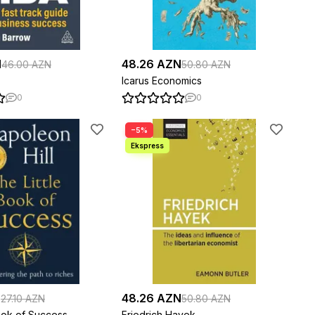
N
48.26 AZN
46.00 AZN
50.80 AZN
Icarus Economics
0
0
−5%
N
48.26 AZN
27.10 AZN
50.80 AZN
Book of Success
Friedrich Hayek