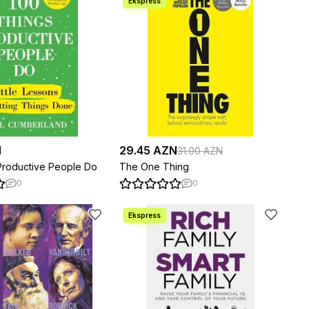
N
29.45 AZN
31.00 AZN
Productive People Do
The One Thing
0
0