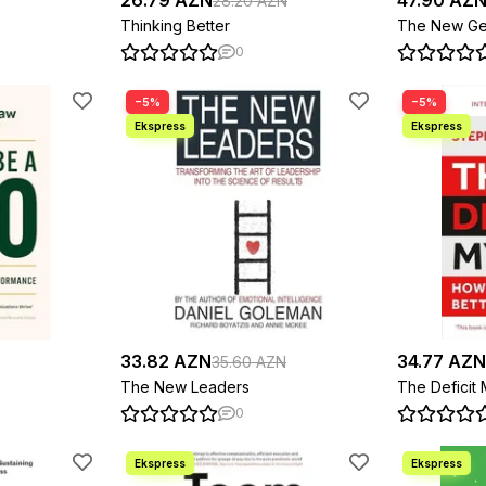
26.79 AZN
47.90 AZ
28.20 AZN
Thinking Better
The New Geo
0
−5%
−5%
33.82 AZN
34.77 AZN
35.60 AZN
The New Leaders
The Deficit 
0