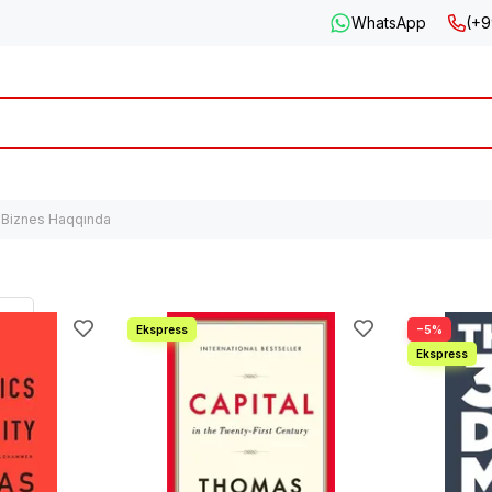
WhatsApp
(+9
Biznes Haqqında
−5%