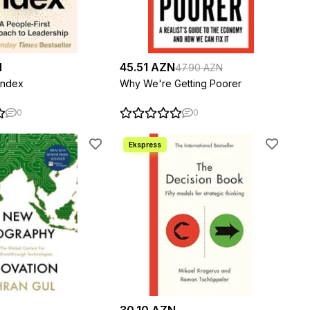
N
45.51 AZN
47.90 AZN
Index
Why We're Getting Poorer
0
0