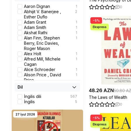
Personal Development
3
Politics & Government
1
Aaron Dignan
1
0
Business &
80
Abhijit V. Banerjee ,
2
Management
Esther Duflo
−5%
Sales & Marketing
2
Adam Grant
1
Careers Guidance
2
Adam Smith
1
Management
49
Akshat Rathi
1
Management:
10
Alan Finn, Stephen
1
Leadership &
Berry, Eric Davies,
Motivation
Roger Mason
Business Strategy
7
Alex Holt
1
Management Decision
1
Alfred Mill, Michele
1
Making
Cagan
Popular Psychology
9
Alice Schroeder
1
Political Leaders &
1
Alison Price , David
1
Leadership
Price
Thriller Books for
1
Alison Straw, Mo
1
Dil
Children
48.26 AZN
Shapiro, Mac Bride,
50.80 A
Phonetics, Phonology
1
Jonathan Hancock,
İngilis dili
567
The Laws of Wealth
Business Ethics
1
Cheryl Buggy
İngilis
5
0
Monetary Economics
1
Allan Pease , Barbara
1
Social, Group Or
1
Pease
27 İyul 2026
Collective Psychology
Al Ries , Jack Trout
1
−5%
Philosophy Of Mind
1
Al Ries , Laura Ries
1
Biography: Historical,
1
Amit Katwala
1