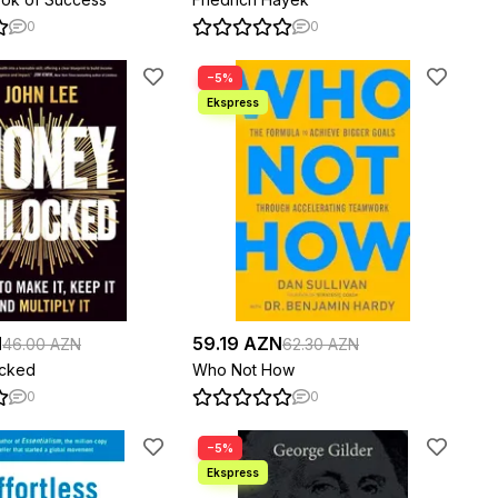
0
0
−5%
N
59.19 AZN
46.00 AZN
62.30 AZN
cked
Who Not How
0
0
−5%