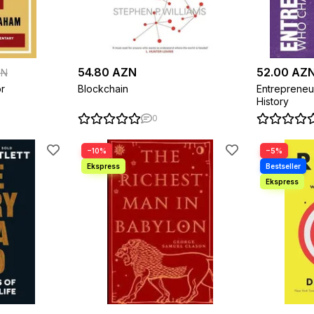
54.80 AZN
52.00 AZ
ZN
or
Blockchain
Entreprene
History
0
−10%
−5%