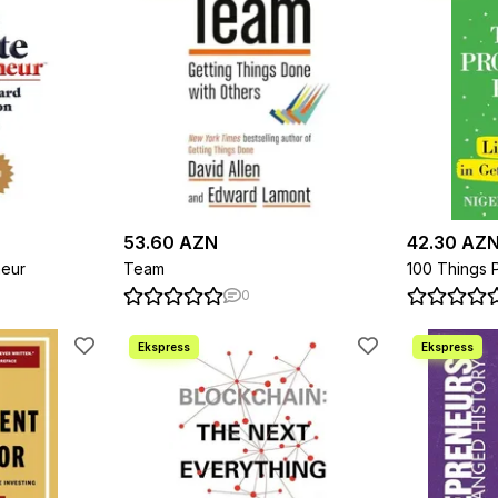
53.60 AZN
42.30 AZ
neur
Team
100 Things 
0