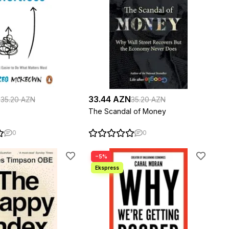
N
33.44 AZN
35.20 AZN
35.20 AZN
The Scandal of Money
0
0
−5%