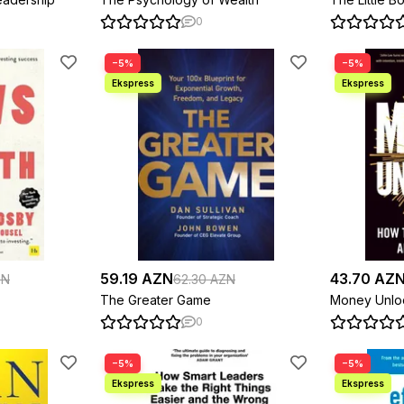
0
−5%
−5%
59.19 AZN
43.70 AZ
ZN
62.30 AZN
The Greater Game
Money Unlo
0
−5%
−5%