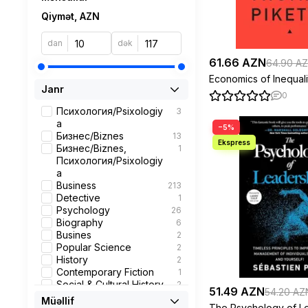
Qiymət, AZN
dan
dək
61.66 AZN
64.90 A
Economics of Inequali
Janr
0
Психология/Psixologiy
3
a
−5%
Бизнес/Biznes
13
Бизнес/Biznes,
1
Психология/Psixologiy
a
Business
213
Detective
1
Psychology
26
Biography
6
Busines
2
Popular Science
2
History
2
Contemporary Fiction
1
Social & Cultural History
2
51.49 AZN
54.20 AZ
self-help book
4
Müəllif
The Psychology of L