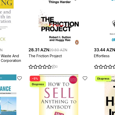
28.31 AZN
33.44 AZ
ZN
29.80 AZN
h Waste And
The Friction Project
Effortless
 Corporation
0
−5%