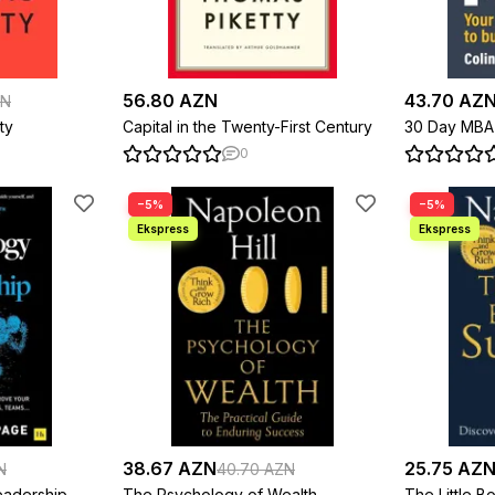
56.80 AZN
43.70 AZ
ZN
ty
Capital in the Twenty-First Century
30 Day MBA
0
−5%
−5%
38.67 AZN
25.75 AZ
N
40.70 AZN
eadership
The Psychology of Wealth
The Little 