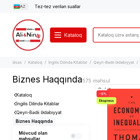
Tez-tez verilən suallar
AZ
Kataloq
Əsas
Kataloq
İngilis Dilində Kitablar
Qeyri-Bədii Ədəbiyyat
Biznes Haqqında
−5%
Kataloq
İngilis Dilində Kitablar
Qeyri-Bədii Ədəbiyyat
Biznes Haqqında
Mövcud olan
məhsullar