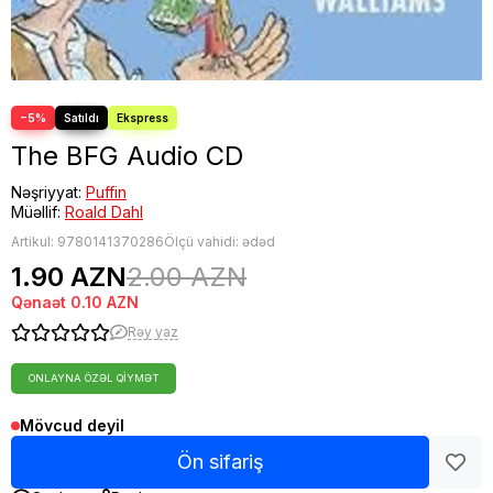
−5%
The BFG Audio CD
Nəşriyyat:
Puffin
Müəllif:
Roald Dahl
Artikul:
9780141370286
Ölçü vahidi: ədəd
1.90 AZN
2.00 AZN
Qənaət
0.10 AZN
Rəy yaz
ONLAYNA ÖZƏL QIYMƏT
Mövcud deyil
Ön sifariş