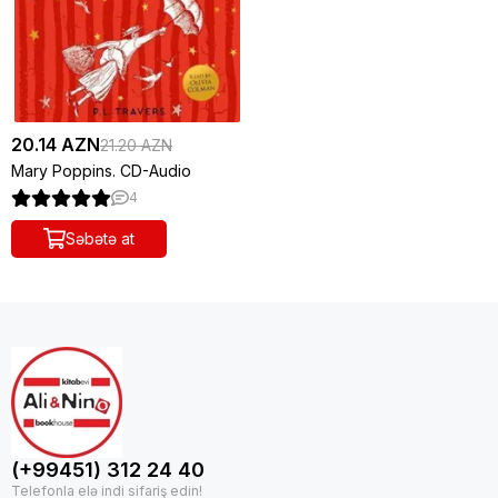
20.14 AZN
21.20 AZN
Mary Poppins. CD-Audio
4
Səbətə at
(+99451) 312 24 40