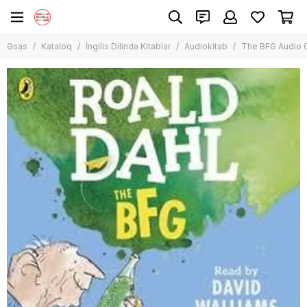
İngilis Dilində Kitablar
Əsas
Kataloq
İngilis Dilində Kitablar
Audiokitab
The BFG Audio 
Bütün məhsullar
Uşaq Ədəbiyyatı
Qeyri-Bədii Ədəbiyyat
İngilis Dilində Bədii Ədəbiyyat
Audiokitab
Manqa, komiks
Bestseller