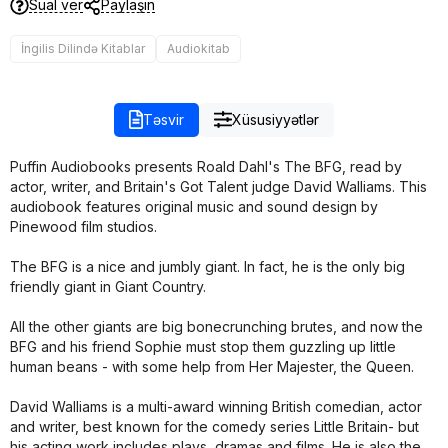
Sual ver
Paylaşın
İngilis Dilində Kitablar
Audiokitab
Təsvir
Xüsusiyyətlər
Puffin Audiobooks presents Roald Dahl's The BFG, read by
actor, writer, and Britain's Got Talent judge David Walliams. This
audiobook features original music and sound design by
Pinewood film studios.
The BFG is a nice and jumbly giant. In fact, he is the only big
friendly giant in Giant Country.
All the other giants are big bonecrunching brutes, and now the
BFG and his friend Sophie must stop them guzzling up little
human beans - with some help from Her Majester, the Queen.
David Walliams is a multi-award winning British comedian, actor
and writer, best known for the comedy series Little Britain- but
his acting work includes plays, dramas and films. He is also the