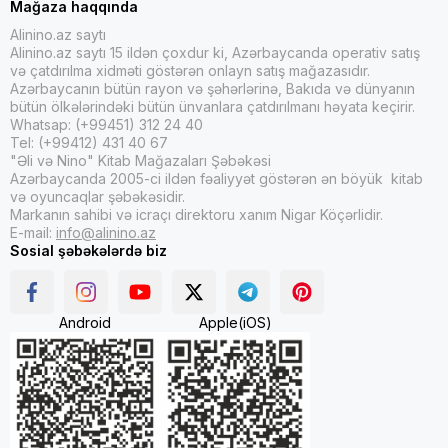
Mağaza haqqında
Alinino.az saytı
Alinino.az saytı 15 ildən çoxdur ki, Azərbaycanda operativ satış
və çatdırılma xidməti göstərən onlayn satış mağazasıdır.
Azərbaycanın bütün rayon və şəhərlərinə, Bakıda və dünyanın
bütün ölkələrindəki bütün ünvanlara çatdırılmanı həyata keçirir.
Whatsap: (+99451) 312 24 40
Tel: (+99412) 431 40 67
"Əli və Nino" Kitab Mağazaları Şəbəkəsi
Azərbaycanda 2005-ci ildən fəaliyyət göstərən ən böyük kitab
və oyuncaqlar şəbəkəsidir.
Markanın sahibi və icraçı direktoru xanım Nigar Köçərlidir.
E-mail:
info@alinino.az
Sosial şəbəkələrdə biz
Android
Apple(iOS)