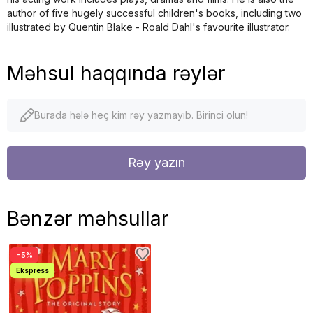
author of five hugely successful children's books, including two
illustrated by Quentin Blake - Roald Dahl's favourite illustrator.
Məhsul haqqında rəylər
Burada hələ heç kim rəy yazmayıb. Birinci olun!
Rəy yazın
Bənzər məhsullar
−5%