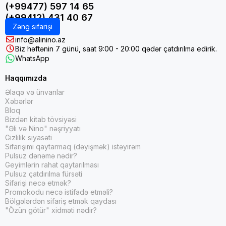
(+99477) 597 14 65
(+99412) 431 40 67
Zəng sifarişi
info@alinino.az
Biz həftənin 7 günü, saat 9:00 - 20:00 qədər çatdırılma edirik.
WhatsApp
Haqqımızda
Əlaqə və ünvanlar
Xəbərlər
Bloq
Bizdən kitab tövsiyəsi
"Əli və Nino" nəşriyyatı
Gizlilik siyasəti
Sifarişimi qaytarmaq (dəyişmək) istəyirəm
Pulsuz dənəmə nədir?
Geyimlərin rahat qaytarılması
Pulsuz çatdırılma fürsəti
Sifarişi necə etmək?
Promokodu necə istifadə etməli?
Bölgələrdən sifariş etmək qaydası
"Özün götür" xidməti nədir?