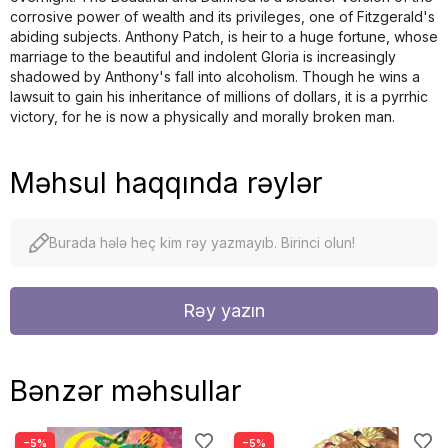
corrosive power of wealth and its privileges, one of Fitzgerald's
abiding subjects. Anthony Patch, is heir to a huge fortune, whose
marriage to the beautiful and indolent Gloria is increasingly
shadowed by Anthony's fall into alcoholism. Though he wins a
lawsuit to gain his inheritance of millions of dollars, it is a pyrrhic
victory, for he is now a physically and morally broken man.
Məhsul haqqında rəylər
Burada hələ heç kim rəy yazmayıb. Birinci olun!
Rəy yazın
Bənzər məhsullar
−5%
−5%