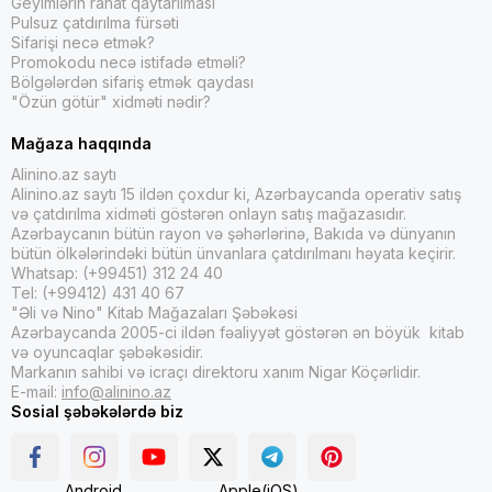
Geyimlərin rahat qaytarılması
Pulsuz çatdırılma fürsəti
Sifarişi necə etmək?
Promokodu necə istifadə etməli?
Bölgələrdən sifariş etmək qaydası
"Özün götür" xidməti nədir?
Mağaza haqqında
Alinino.az saytı
Alinino.az saytı 15 ildən çoxdur ki, Azərbaycanda operativ satış
və çatdırılma xidməti göstərən onlayn satış mağazasıdır.
Azərbaycanın bütün rayon və şəhərlərinə, Bakıda və dünyanın
bütün ölkələrindəki bütün ünvanlara çatdırılmanı həyata keçirir.
Whatsap: (+99451) 312 24 40
Tel: (+99412) 431 40 67
"Əli və Nino" Kitab Mağazaları Şəbəkəsi
Azərbaycanda 2005-ci ildən fəaliyyət göstərən ən böyük kitab
və oyuncaqlar şəbəkəsidir.
Markanın sahibi və icraçı direktoru xanım Nigar Köçərlidir.
E-mail:
info@alinino.az
Sosial şəbəkələrdə biz
Android
Apple(iOS)