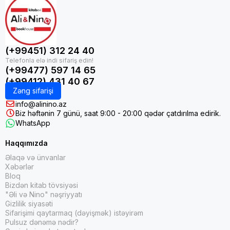
(+99451) 312 24 40
(+99477) 597 14 65
(+99412) 431 40 67
Zəng sifarişi
info@alinino.az
Biz həftənin 7 günü, saat 9:00 - 20:00 qədər çatdırılma edirik.
WhatsApp
Haqqımızda
Əlaqə və ünvanlar
Xəbərlər
Bloq
Bizdən kitab tövsiyəsi
"Əli və Nino" nəşriyyatı
Gizlilik siyasəti
Sifarişimi qaytarmaq (dəyişmək) istəyirəm
Pulsuz dənəmə nədir?