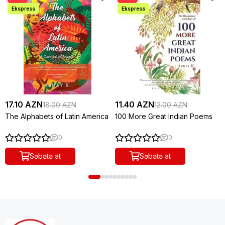
17.10 AZN
11.40 AZN
18.00 AZN
12.00 AZN
The Alphabets of Latin America
100 More Great Indian Poems
0
0
Səbətə at
Səbətə at