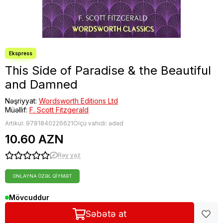
This Side of Paradise & the Beautiful
and Damned
Nəşriyyat:
Wordsworth Editions Ltd
Müəllif:
F. Scott Fitzgerald
Artikul:
9781840226621
Ölçü vahidi: ədəd
10.60 AZN
Rəy yaz
ONLAYNA ÖZƏL QIYMƏT
Mövcuddur
Səbətə at