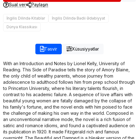
Sual ver
Paylaşın
İngilis Dilində Kitablar
İngilis Dilində Bədii Ədəbiyyat
Dünya Klassikası
Təsvir
Xüsusiyyətlər
With an Introduction and Notes by Lionel Kelly, University of
Reading. This Side of Paradise tells the story of Amory Blaine,
the only child of wealthy parents, whose journey from
adolescence to adulthood follows him from prep school through
to Princeton University, where his literary talents flourish, in
contrast to his academic failure. A sequence of love affairs with
beautiful young women are fatally damaged by the collapse of
his family's fortune, and the novel ends with him poised to face
the challenge of making his own way in the world. Composed in
an unconventional narrative mode, the novel is a rich fusion of
satiric and romance idioms, and found a captivated audience on
its publication in 1920. It made Fitzgerald rich and famous
overnight. The Beautiful and Damned is a bleaker version of the