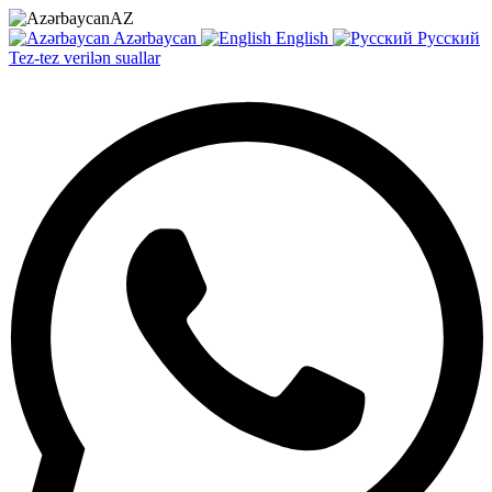
AZ
Azərbaycan
English
Русский
Tez-tez verilən suallar