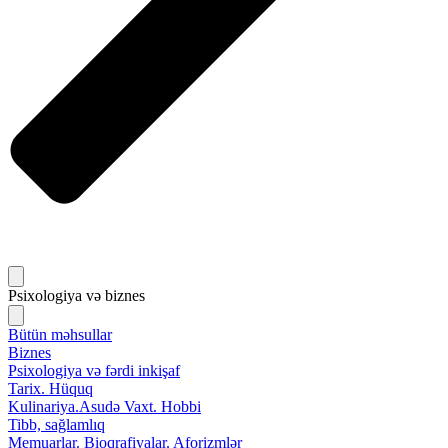
Psixologiya və biznes
Bütün məhsullar
Biznes
Psixologiya və fərdi inkişaf
Tarix. Hüquq
Kulinariya.Asudə Vaxt. Hobbi
Tibb, sağlamlıq
Memuarlar. Bioqrafiyalar. Aforizmlər