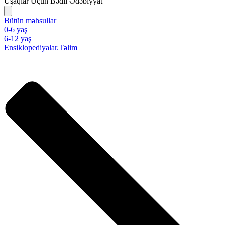
Uşaqlar Üçün Bədii Ədəbiyyat
Bütün məhsullar
0-6 yaş
6-12 yaş
Ensiklopediyalar.Təlim