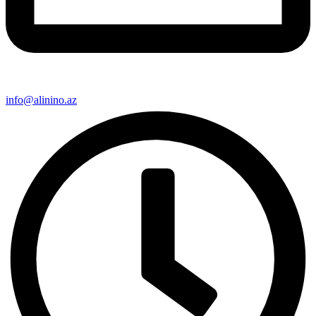
info@alinino.az