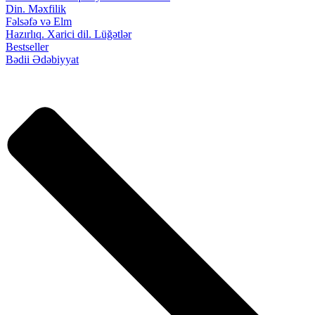
Din. Məxfilik
Fəlsəfə və Elm
Hazırlıq. Xarici dil. Lüğətlər
Bestseller
Bədii Ədəbiyyat