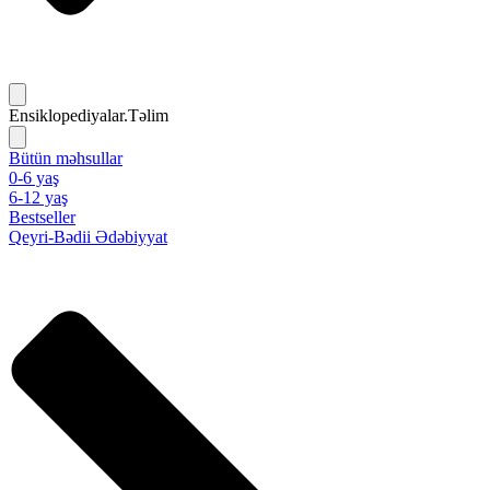
Ensiklopediyalar.Təlim
Bütün məhsullar
0-6 yaş
6-12 yaş
Bestseller
Qeyri-Bədii Ədəbiyyat