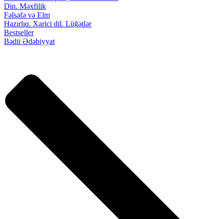
Din. Məxfilik
Fəlsəfə və Elm
Hazırlıq. Xarici dil. Lüğətlər
Bestseller
Bədii Ədəbiyyat