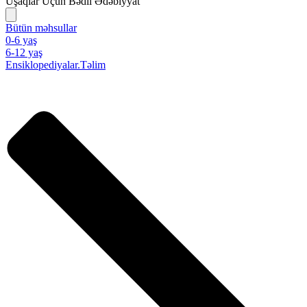
Uşaqlar Üçün Bədii Ədəbiyyat
Bütün məhsullar
0-6 yaş
6-12 yaş
Ensiklopediyalar.Təlim