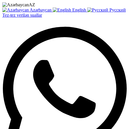
AZ
Azərbaycan
English
Русский
Tez-tez verilən suallar