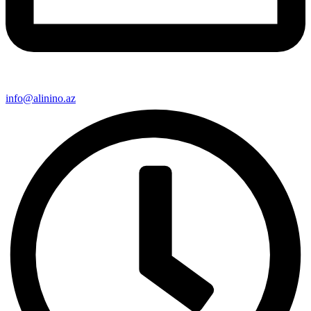
info@alinino.az