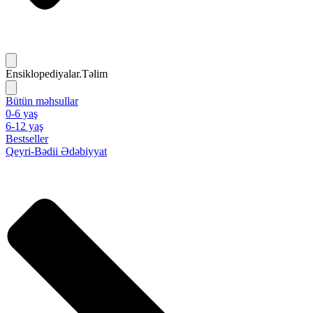
Ensiklopediyalar.Təlim
Bütün məhsullar
0-6 yaş
6-12 yaş
Bestseller
Qeyri-Bədii Ədəbiyyat