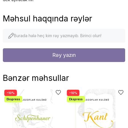
Məhsul haqqında rəylər
Burada hələ heç kim rəy yazmayıb. Birinci olun!
Rəy yazın
Bənzər məhsullar
−10%
−10%