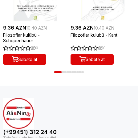
9.36 AZN
9.36 AZN
10.40 AZN
10.40 AZN
Filozoflar kulübü -
Filozoflar kulübü - Kant
Schopenhauer
0
0
Səbətə at
Səbətə at
(+99451) 312 24 40