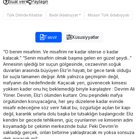
Sual ver
Paylaşın
Türk Dilində Kitablar
Bədii Ədəbiyyat *
Müasir Türk Ədəbiyyatı
Təsvir
Xüsusiyyətlər
“O benim misafirim. Ve misafirim ne kadar isterse o kadar
kalacak.” “Senin misafirin olmak başıma gelen en güzel şeydi...”
Annesinin işlediği bir suçun gölgesinde, cezaevinin soğuk
duvarları arasında büyüyen Eliz’in hayatı, bir gece tanık olduğu
bir suçla tamamen değişir. Artık yalnızca geçmişinin değil,
mafyanın da hedefindedir. Kaçacak yeri, güvenecek kimsesi
yokken kader onu hiç beklemediği biriyle karşılaştırır : Devrim Ali
Yöner. Devrim, Eliz’i ölümden kurtarır. Onu peşindeki mafya
örgütünden koruyacağına, her şey düzelene kadar evinde
misafir edeceğine söz verir fakat bu, özgürlüğe açılan bir kapı
değil, karanlık sırlarla dolu başka bir tutsaklığın başlangıcıdır. Eliz
kendini bir gecede tehlikenin, güç oyunlarının ve kimsenin adını
koyamadığı bir çekimin merkezinde bulur. Peki Devrim’in
sakladığı gerçek, onları birbirine yaklaştıracak mı yoksa sonsuza
dek ayıracak mı?