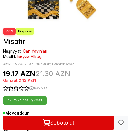
−10%
Misafir
Nəşriyyat:
Can Yayınları
Müəllif:
Beyza Alkoç
Artikul:
9786258733648
Ölçü vahidi: ədəd
19.17 AZN
21.30 AZN
Qənaət
2.13 AZN
Rəy yaz
ONLAYNA ÖZƏL QIYMƏT
Mövcuddur
Səbətə at