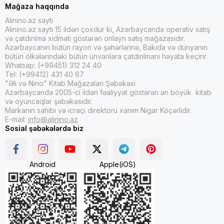
Mağaza haqqında
Alinino.az saytı
Alinino.az saytı 15 ildən çoxdur ki, Azərbaycanda operativ satış
və çatdırılma xidməti göstərən onlayn satış mağazasıdır.
Azərbaycanın bütün rayon və şəhərlərinə, Bakıda və dünyanın
bütün ölkələrindəki bütün ünvanlara çatdırılmanı həyata keçirir.
Whatsap: (+99451) 312 24 40
Tel: (+99412) 431 40 67
"Əli və Nino" Kitab Mağazaları Şəbəkəsi
Azərbaycanda 2005-ci ildən fəaliyyət göstərən ən böyük kitab
və oyuncaqlar şəbəkəsidir.
Markanın sahibi və icraçı direktoru xanım Nigar Köçərlidir.
E-mail:
info@alinino.az
Sosial şəbəkələrdə biz
Android
Apple(iOS)