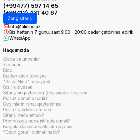
(+99477) 597 14 65
(+99412) 431 40 67
Zəng sifarişi
info@alinino.az
Biz həftənin 7 günü, saat 9:00 - 20:00 qədər çatdırılma edirik.
WhatsApp
Haqqımızda
Əlaqə və ünvanlar
Xəbərlər
Bloq
Bizdən kitab tövsiyəsi
"Əli və Nino" nəşriyyatı
Gizlilik siyasəti
Sifarişimi qaytarmaq (dəyişmək) istəyirəm
Pulsuz dənəmə nədir?
Geyimlərin rahat qaytarılması
Pulsuz çatdırılma fürsəti
Sifarişi necə etmək?
Promokodu necə istifadə etməli?
Bölgələrdən sifariş etmək qaydası
"Özün götür" xidməti nədir?