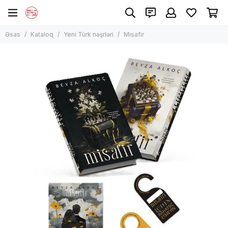
Əsas
Kataloq
Yeni Türk nəşrləri
Misafir