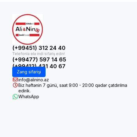
(+99451) 312 24 40
(+99477) 597 14 65
(+99412) 431 40 67
Zəng sifarişi
info@alinino.az
Biz həftənin 7 günü, saat 9:00 - 20:00 qədər çatdırılma
edirik.
WhatsApp