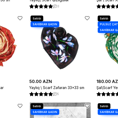
3
50.00 AZN
180.00 A
lar
Yaylıq \ Scarf Zəfəran 33×33 sm
Şal\Scarf Ye
5