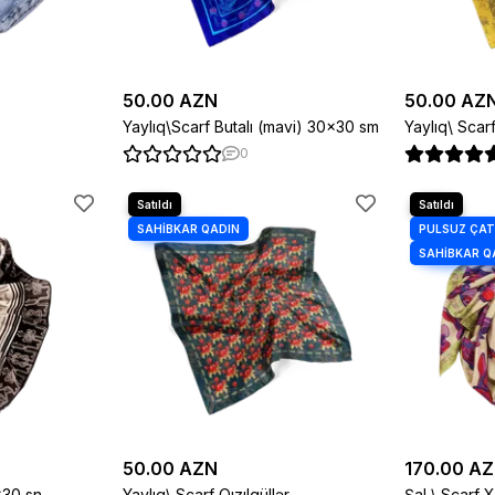
50.00 AZN
50.00 AZ
Yaylıq\Scarf Butalı (mavi) 30×30 sm
Yaylıq\ Scar
0
50.00 AZN
170.00 A
×30 sn
Yaylıq\ Scarf Qızılgüllər
Şal \ Scarf X