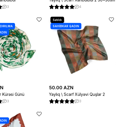
3
4
ZN
50.00 AZN
r Kürəsi Günü
Yaylıq \ Scarf Xülyəvi Quşlar 2
3
3