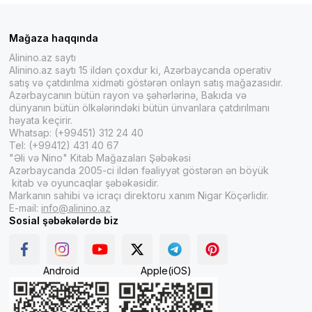
Mağaza haqqında
Alinino.az saytı
Alinino.az saytı 15 ildən çoxdur ki, Azərbaycanda operativ
satış və çatdırılma xidməti göstərən onlayn satış mağazasıdır.
Azərbaycanın bütün rayon və şəhərlərinə, Bakıda və
dünyanın bütün ölkələrindəki bütün ünvanlara çatdırılmanı
həyata keçirir.
Whatsap: (+99451) 312 24 40
Tel: (+99412) 431 40 67
"Əli və Nino" Kitab Mağazaları Şəbəkəsi
Azərbaycanda 2005-ci ildən fəaliyyət göstərən ən böyük
kitab və oyuncaqlar şəbəkəsidir.
Markanın sahibi və icraçı direktoru xanım Nigar Köçərlidir.
E-mail:
info@alinino.az
Sosial şəbəkələrdə biz
Android
Apple(iOS)