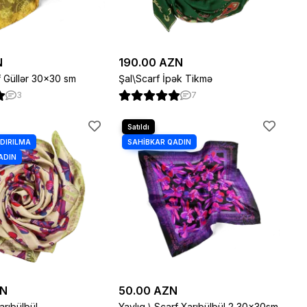
N
190.00 AZN
f Güllər 30×30 sm
Şal\Scarf İpək Tikmə
3
7
ZN
50.00 AZN
arıbülbül
Yaylıq \ Scarf Xarıbülbül 2 30×30sm