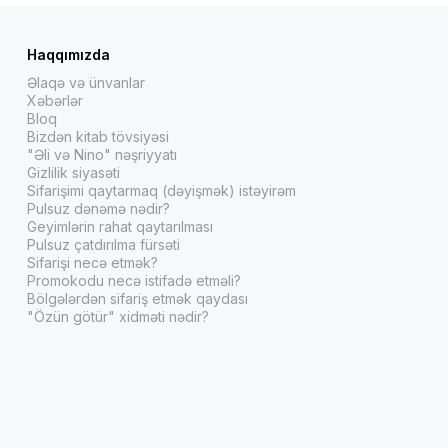
Haqqımızda
Əlaqə və ünvanlar
Xəbərlər
Bloq
Bizdən kitab tövsiyəsi
"Əli və Nino" nəşriyyatı
Gizlilik siyasəti
Sifarişimi qaytarmaq (dəyişmək) istəyirəm
Pulsuz dənəmə nədir?
Geyimlərin rahat qaytarılması
Pulsuz çatdırılma fürsəti
Sifarişi necə etmək?
Promokodu necə istifadə etməli?
Bölgələrdən sifariş etmək qaydası
"Özün götür" xidməti nədir?