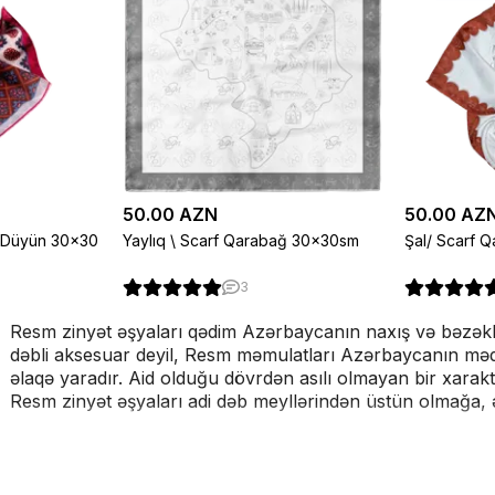
50.00 AZN
50.00 AZ
z Düyün 30×30
Yaylıq \ Scarf Qarabağ 30×30sm
Şal/ Scarf 
3
Resm zinyət əşyaları qədim Azərbaycanın naxış və bəzəklər
dəbli aksesuar deyil, Resm məmulatları Azərbaycanın mədə
əlaqə yaradır. Aid olduğu dövrdən asılı olmayan bir xarak
Resm zinyət əşyaları adi dəb meyllərindən üstün olmağa, ə
Bütün Resm məmulatları dizaynın tarixi mahiyyətini, naxış
təsvirlərlə təmin olunur. Bu nadir və eksklüziv incəsənət əsər
hər bir kəs üçün ideal bir hədiyyədir.