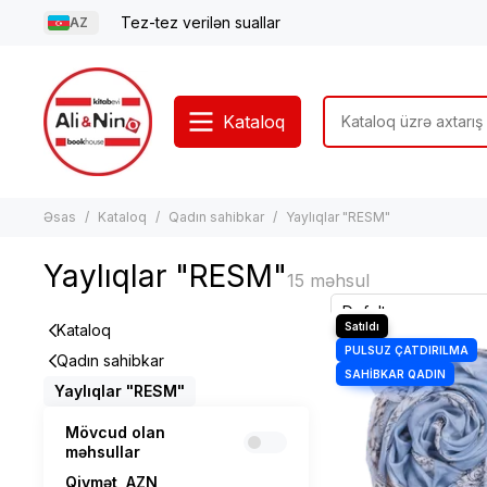
Tez-tez verilən suallar
AZ
Kataloq
Əsas
Kataloq
Qadın sahibkar
Yaylıqlar "RESM"
Yaylıqlar "RESM"
Kataloq
Qadın sahibkar
Yaylıqlar "RESM"
Mövcud olan
məhsullar
Qiymət, AZN