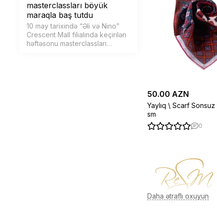
masterclassları böyük
maraqla baş tutdu
10 may tarixində “Əli və Nino”
Crescent Mall filialında keçirilən
həftəsonu masterclassları
iştirakçılar üçün yaradıcılıq,
ünsiyyət və əyləncə dolu bir
günə çevrildi.
50.00 AZN
Yaylıq \ Scarf Sonsu
sm
0