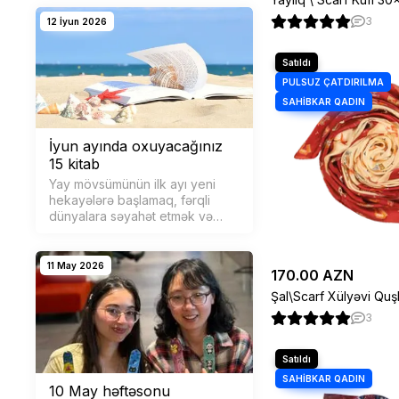
hakimiyyətlərin ən böyük
qorxularından biri idi. Senzura
3
12 İyun 2026
maneəsini aşaraq geri &cce…
İyun ayında oxuyacağınız
15 kitab
Yay mövsümünün ilk ayı yeni
hekayələrə başlamaq, fərqli
dünyalara səyahət etmək və
özünüzə kitablarla dolu
unudulmaz anlar bəxş etmək
üçün əla fürsətdir. İyun ayı ü&…
11 May 2026
170.00 AZN
Şal\Scarf Xülyəvi Quş
3
10 May həftəsonu