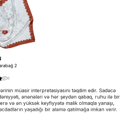
N
Qarabağ 2
8
inin müasir interpretasiyasını təqdim edir. Sadəcə
niyyəti, ənənələri və hər şeydən qabaq, ruhu ilə bir
terə və ən yüksək keyfiyyətə malik olmaqla yanaşı,
cdadların yaşadığı bir aləmə qatılmağa imkan verir.
ların mənşəsini və ənənəvi bəzəkləri izah edən fərdi
ləri gözəllik və irsə təbii meylliliyi və bağlılığı olan