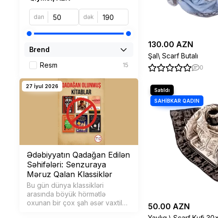
dan
dək
130.00 AZN
Brend
Şal\ Scarf Butalı
Resm
15
0
27 İyul 2026
Ədəbiyyatın Qadağan Edilən
Səhifələri: Senzuraya
Məruz Qalan Klassiklər
Bu gün dünya klassikləri
arasında böyük hörmətlə
oxunan bir çox şah əsər vaxtilə
50.00 AZN
rejimlərin, qurumların və
Yaylıq \ Scarf Kufi 30