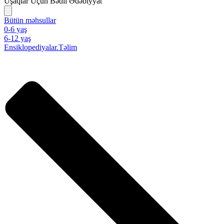
Uşaqlar Üçün Bədii Ədəbiyyat
Bütün məhsullar
0-6 yaş
6-12 yaş
Ensiklopediyalar.Təlim