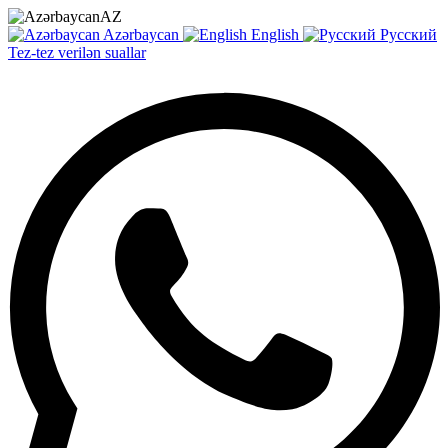
AZ
Azərbaycan
English
Русский
Tez-tez verilən suallar