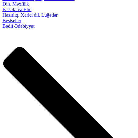
Din. Məxfilik
Fəlsəfə və Elm
Hazırlıq. Xarici dil. Lüğətlər
Bestseller
Bədii Ədəbiyyat