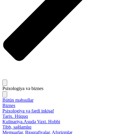
Psixologiya və biznes
Bütün məhsullar
Biznes
Psixologiya və fərdi inkişaf
Tarix. Hüquq
Kulinariya.Asudə Vaxt. Hobbi
Tibb, sağlamlıq
Memuarlar. Bioqrafiyalar. Aforizmlər