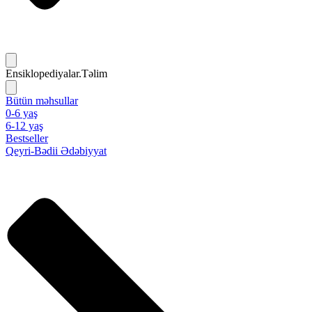
Ensiklopediyalar.Təlim
Bütün məhsullar
0-6 yaş
6-12 yaş
Bestseller
Qeyri-Bədii Ədəbiyyat