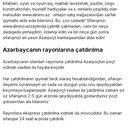
kitabları, oyun və oyuncaq, məktəb ləvazimatı, pazllar, Lego
konstruktorları, müxtəlif hədiyyələr və s. minlərlə çeşiddə olan
məhsulları www.alinino.az onlayn satış mağazasından sərfəli
qiymətlə əldə edə bilərsiniz. Bu, çox sadədir! Sifarişinizi
www.alinino.azsaytında çətinlik çəkmədən, cəmi bir neçə
dəqiqədə yerləşdirin, ödənişi edin və bir neçə gün sonra
sifarişinizi ən yaxın Azərpoçt məntəqəsindən əldə edin!
Azərbaycanın rayonlarına çatdırılma
Azərbaycanın istənilən rayonuna çatdırılma Azərpoçtun poçt
xidməti vasitəsi ilə həyata keçirilir.
Hər çatdırılmanın qiyməti fərdi olaraq hesablandığından, sifarişin
dəyərini öyrənməyin ən sadə və düzgün yolu onu qeydiyyatdan
keçirməyə başlamaqdır. Azərpoçt vasitəsi ilə çatdırılma zamanı siz
öz sifarişinizi 2-5 gün ərzində qeydiyyatda göstərdiyiniz poçt
şöbəsindən ala bilərsiniz.
Rayonlara ekspress çatdırılma xidməti də mövcuddur. Bu zaman
sifarişlər 24 saat ərzində çatdırılır.