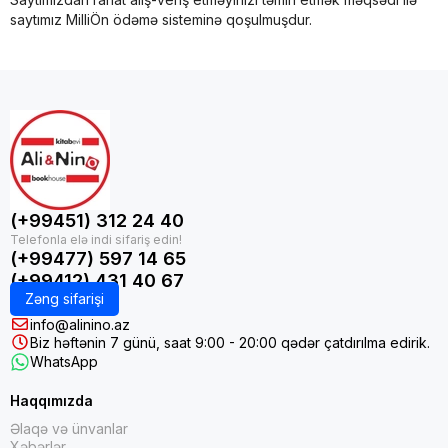
saytımız MilliÖn ödəmə sisteminə qoşulmuşdur.
(+99451) 312 24 40
(+99477) 597 14 65
(+99412) 431 40 67
Zəng sifarişi
info@alinino.az
Biz həftənin 7 günü, saat 9:00 - 20:00 qədər çatdırılma edirik.
WhatsApp
Haqqımızda
Əlaqə və ünvanlar
Xəbərlər