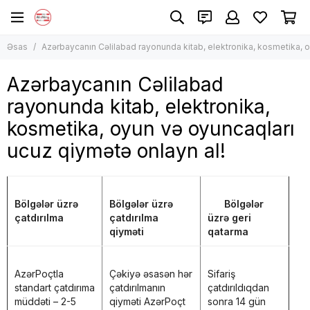
Əsas
Azərbaycanın Cəlilabad rayonunda kitab, elektronika, kosmetika, o
Azərbaycanın Cəlilabad
rayonunda kitab, elektronika,
kosmetika, oyun və oyuncaqları
ucuz qiymətə onlayn al!
Bölgələr üzrə
Bölgələr üzrə
Bölgələr
çatdırılma
çatdırılma
üzrə geri
qiyməti
qatarma
AzərPoçtla
Çəkiyə əsasən hər
Sifariş
standart çatdırıma
çatdırılmanın
çatdırıldıqdan
müddəti – 2-5
qiyməti AzərPoçt
sonra 14 gün