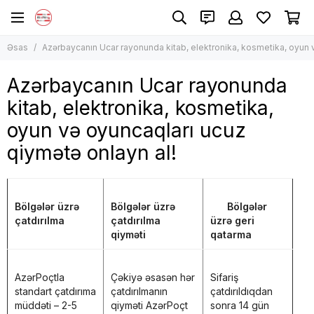
Əsas
Azərbaycanın Ucar rayonunda kitab, elektronika, kosmetika, oyun v
Azərbaycanın Ucar rayonunda
kitab, elektronika, kosmetika,
oyun və oyuncaqları ucuz
qiymətə onlayn al!
Bölgələr üzrə
Bölgələr üzrə
Bölgələr
çatdırılma
çatdırılma
üzrə geri
qiyməti
qatarma
AzərPoçtla
Çəkiyə əsasən hər
Sifariş
standart çatdırıma
çatdırılmanın
çatdırıldıqdan
müddəti – 2-5
qiyməti AzərPoçt
sonra 14 gün