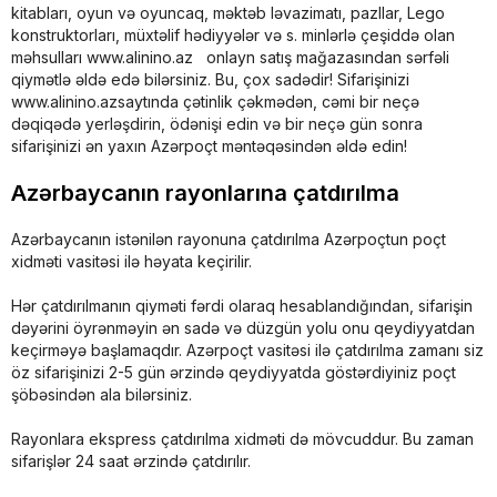
kitabları, oyun və oyuncaq, məktəb ləvazimatı, pazllar, Lego
konstruktorları, müxtəlif hədiyyələr və s. minlərlə çeşiddə olan
məhsulları www.alinino.az onlayn satış mağazasından sərfəli
qiymətlə əldə edə bilərsiniz. Bu, çox sadədir! Sifarişinizi
www.alinino.azsaytında çətinlik çəkmədən, cəmi bir neçə
dəqiqədə yerləşdirin, ödənişi edin və bir neçə gün sonra
sifarişinizi ən yaxın Azərpoçt məntəqəsindən əldə edin!
Azərbaycanın rayonlarına çatdırılma
Azərbaycanın istənilən rayonuna çatdırılma Azərpoçtun poçt
xidməti vasitəsi ilə həyata keçirilir.
Hər çatdırılmanın qiyməti fərdi olaraq hesablandığından, sifarişin
dəyərini öyrənməyin ən sadə və düzgün yolu onu qeydiyyatdan
keçirməyə başlamaqdır. Azərpoçt vasitəsi ilə çatdırılma zamanı siz
öz sifarişinizi 2-5 gün ərzində qeydiyyatda göstərdiyiniz poçt
şöbəsindən ala bilərsiniz.
Rayonlara ekspress çatdırılma xidməti də mövcuddur. Bu zaman
sifarişlər 24 saat ərzində çatdırılır.