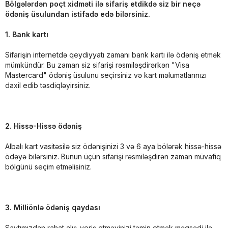
Bölgələrdən poçt xidməti ilə sifariş etdikdə siz bir neçə
ödəniş üsulundan istifadə edə bilərsiniz.
1. Bank kartı
Sifarişin internetdə qeydiyyatı zamanı bank kartı ilə ödəniş etmək
mümkündür. Bu zaman siz sifarişi rəsmiləşdirərkən "Visa
Mastercard" ödəniş üsulunu seçirsiniz və kart məlumatlarınızı
daxil edib təsdiqləyirsiniz.
2. Hissə-Hissə ödəniş
Albalı kart vasitəsilə siz ödənişinizi 3 və 6 aya bölərək hissə-hissə
ödəyə bilərsiniz. Bunun üçün sifarişi rəsmiləşdirən zaman müvafiq
bölgünü seçim etməlisiniz.
3. Milliönlə ödəniş qaydası
Saytımızdan rahat alış-veriş etməyinizi təmin etmək məqsədi ilə