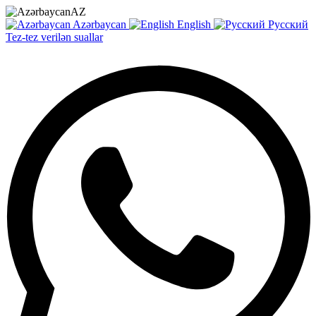
AZ
Azərbaycan
English
Русский
Tez-tez verilən suallar