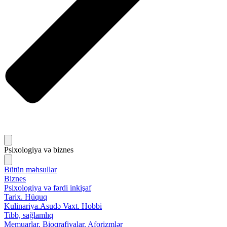
Psixologiya və biznes
Bütün məhsullar
Biznes
Psixologiya və fərdi inkişaf
Tarix. Hüquq
Kulinariya.Asudə Vaxt. Hobbi
Tibb, sağlamlıq
Memuarlar. Bioqrafiyalar. Aforizmlər