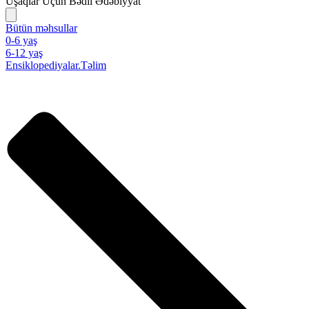
Uşaqlar Üçün Bədii Ədəbiyyat
Bütün məhsullar
0-6 yaş
6-12 yaş
Ensiklopediyalar.Təlim