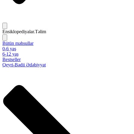
Ensiklopediyalar.Təlim
Bütün məhsullar
0-6 yaş
6-12 yaş
Bestseller
Qeyri-Bədii Ədəbiyyat