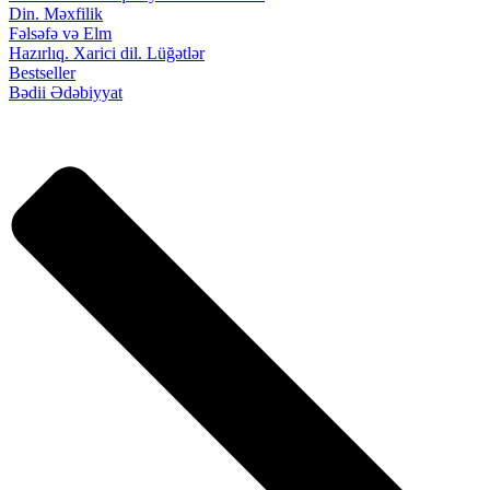
Din. Məxfilik
Fəlsəfə və Elm
Hazırlıq. Xarici dil. Lüğətlər
Bestseller
Bədii Ədəbiyyat