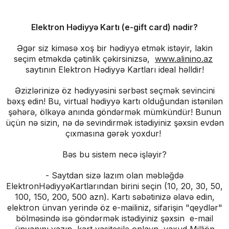
Elektron
Hədiyyə Kartı (e-gift card) nədir?
Əgər siz kiməsə xoş bir hədiyyə etmək istəyir, lakin
seçim etməkdə çətinlik çəkirsinizsə,
www.alinino.az
saytının Elektron Hədiyyə Kartları ideal həlldir!
Əzizlərinizə öz hədiyyəsini sərbəst seçmək sevincini
bəxş edin! Bu, virtual hədiyyə kartı olduğundan istənilən
şəhərə, ölkəyə anında göndərmək mümkündür! Bunun
üçün nə sizin, nə də sevindirmək istədiyiniz şəxsin evdən
çıxmasına gərək yoxdur!
Bəs bu sistem necə işləyir?
- Saytdan sizə lazım olan məbləğdə
ElektronHədiyyəKartlarından birini seçin (10, 20, 30, 50,
100, 150, 200, 500 azn). Kartı səbətinizə əlavə edin,
elektron ünvan yerində öz e-mailiniz, sifarişin "qeydlər"
bölməsində isə göndərmək istədiyiniz şəxsin e-mail
ünvanını yazın, kart vasitəsilə onlayn, yaxud Milliön