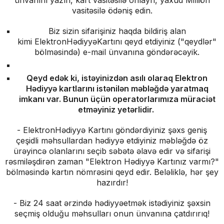
vasitəsilə ödəniş edin.
Biz sizin sifarişiniz haqda bildiriş alan
kimi ElektronHədiyyəKartını qeyd etdiyiniz ("qeydlər"
bölməsində) e-mail ünvanına göndərəcəyik.
Qeyd edək ki, istəyinizdən asılı olaraq Elektron
Hədiyyə kartlarını istənilən məbləğdə yaratmaq
imkanı var. Bunun üçün operatorlarımıza müraciət
etməyiniz yetərlidir.
- ElektronHədiyyə Kartını göndərdiyiniz şəxs geniş
çeşidli məhsullardan hədiyyə etdiyiniz məbləğdə öz
ürəyincə olanlarını seçib səbətə əlavə edir və sifarişi
rəsmiləşdirən zaman "Elektron Hədiyyə Kartınız varmı?"
bölməsində kartın nömrəsini qeyd edir. Beləliklə, hər şey
hazırdır!
- Biz 24 saat ərzində hədiyyəetmək istədiyiniz şəxsin
seçmiş olduğu məhsulları onun ünvanına çatdırırıq!