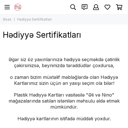
Əsas
Hədiyyə Sertifikatları
Hədiyyə Sertifikatları
Əgər siz öz yaxınlarınıza hədiyyə seçməkdə çətinlik
çəkirsinizsə, beyninizdə tərəddüdlər çoxdursa,
o zaman bizim müxtəlif məbləğlərdə olan Hədiyyə
Kartlarımız sizin üçün ən yaxşı seçim ola bilər!
Plastik Hədiyyə Kartları vasitəsilə "Əli və Nino"
mağazalarında satılan istənilən məhsulu əldə etmək
mümkündür.
Hədiyyə kartlarının istifadə müddəti yoxdur.