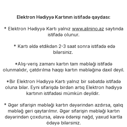
Elektron
Hədiyyə Kartının istifadə qaydası:
* Elektron Hədiyyə Kartı yalnız
www.alinino.az
saytında
istifadə olunur.
* Kartı əldə etdikdən 2-3 saat sonra istifadə edə
bilərsiniz.
*Alış-veriş zamanı kartın tam məbləği istifadə
olunmalıdır, çatdırılma haqqı kartın məbləğinə daxil deyil.
*Bir Elektron Hədiyyə Kartı yalnız bir səbətdə istifadə
oluna bilər. Eyni sifarişdə birdən artıq Elektron hədiyyə
kartının istifadəsi mümkün deyildir.
* Əgər sifarişin məbləği kartın dəyərindən azdırsa, qalıq
məbləğ geri qaytarılmır. Əgər sifarişin məbləği kartın
dəyərindən çoxdursa, əlavə ödənişi nağd, yaxud kartla
ödəyə bilərsiniz.