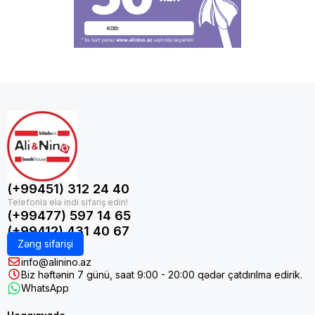
(+99451) 312 24 40
(+99477) 597 14 65
(+99412) 431 40 67
Zəng sifarişi
info@alinino.az
Biz həftənin 7 günü, saat 9:00 - 20:00 qədər çatdırılma edirik.
WhatsApp