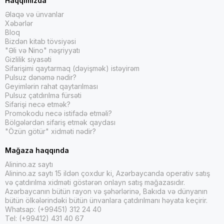
Haqqımızda
Əlaqə və ünvanlar
Xəbərlər
Bloq
Bizdən kitab tövsiyəsi
"Əli və Nino" nəşriyyatı
Gizlilik siyasəti
Sifarişimi qaytarmaq (dəyişmək) istəyirəm
Pulsuz dənəmə nədir?
Geyimlərin rahat qaytarılması
Pulsuz çatdırılma fürsəti
Sifarişi necə etmək?
Promokodu necə istifadə etməli?
Bölgələrdən sifariş etmək qaydası
"Özün götür" xidməti nədir?
Mağaza haqqında
Alinino.az saytı
Alinino.az saytı 15 ildən çoxdur ki, Azərbaycanda operativ satış
və çatdırılma xidməti göstərən onlayn satış mağazasıdır.
Azərbaycanın bütün rayon və şəhərlərinə, Bakıda və dünyanın
bütün ölkələrindəki bütün ünvanlara çatdırılmanı həyata keçirir.
Whatsap: (+99451) 312 24 40
Tel: (+99412) 431 40 67