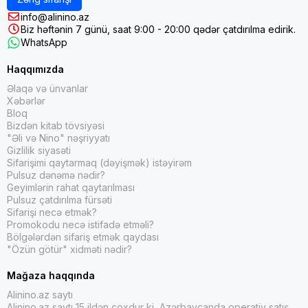
info@alinino.az
Biz həftənin 7 günü, saat 9:00 - 20:00 qədər çatdırılma edirik.
WhatsApp
Haqqımızda
Əlaqə və ünvanlar
Xəbərlər
Bloq
Bizdən kitab tövsiyəsi
"Əli və Nino" nəşriyyatı
Gizlilik siyasəti
Sifarişimi qaytarmaq (dəyişmək) istəyirəm
Pulsuz dənəmə nədir?
Geyimlərin rahat qaytarılması
Pulsuz çatdırılma fürsəti
Sifarişi necə etmək?
Promokodu necə istifadə etməli?
Bölgələrdən sifariş etmək qaydası
"Özün götür" xidməti nədir?
Mağaza haqqında
Alinino.az saytı
Alinino.az saytı 15 ildən çoxdur ki, Azərbaycanda operativ satış