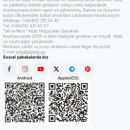
və çatdırılma xidməti göstərən onlayn satış mağazasıdır.
Azərbaycanın bütün rayon və şəhərlərinə, Bakıda və dünyanın
bütün ölkələrindəki bütün ünvanlara çatdırılmanı həyata keçirir.
Whatsap: (+99451) 312 24 40
Tel: (+99412) 431 40 67
"Əli və Nino" Kitab Mağazaları Şəbəkəsi
Azərbaycanda 2005-ci ildən fəaliyyət göstərən ən böyük kitab
və oyuncaqlar şəbəkəsidir.
Markanın sahibi və icraçı direktoru xanım Nigar Köçərlidir.
E-mail:
info@alinino.az
Sosial şəbəkələrdə biz
Android
Apple(iOS)