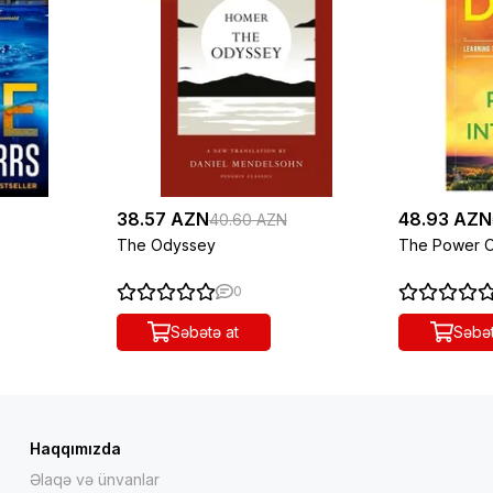
38.57 AZN
48.93 AZN
40.60 AZN
The Odyssey
The Power Of
0
Səbətə at
Səbət
Haqqımızda
Əlaqə və ünvanlar