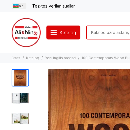
Tez-tez verilən suallar
AZ
Kataloq
Əsas
Kataloq
Yeni İngilis nəşrləri
100 Contemporary Wood Bui