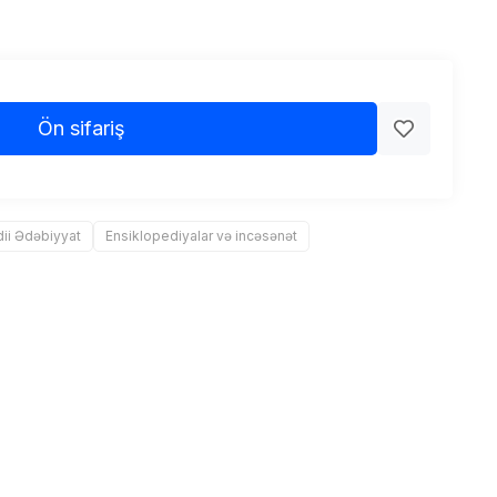
Ön sifariş
ii Ədəbiyyat
Ensiklopediyalar və incəsənət