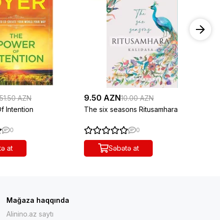
9.50 AZN
38
51.50 AZN
10.00 AZN
 Intention
The six seasons Ritusamhara
Th
0
0
ə at
Səbətə at
Mağaza haqqında
Alinino.az saytı