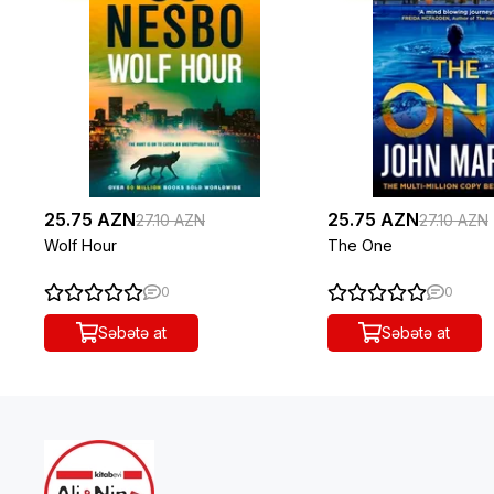
25.75 AZN
25.75 AZN
27.10 AZN
27.10 AZN
Wolf Hour
The One
0
0
Səbətə at
Səbətə at