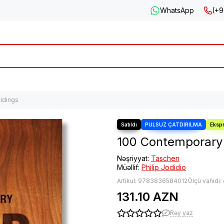
WhatsApp
(+9
ldings
100 Contemporary
Nəşriyyat:
Taschen
Müəllif:
Philip Jodidio
Artikul:
9783836584012
Ölçü vahidi:
131.10 AZN
Rəy yaz