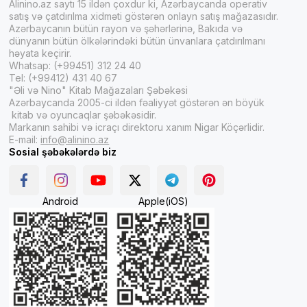
Alinino.az saytı 15 ildən çoxdur ki, Azərbaycanda operativ
satış və çatdırılma xidməti göstərən onlayn satış mağazasıdır.
Azərbaycanın bütün rayon və şəhərlərinə, Bakıda və
dünyanın bütün ölkələrindəki bütün ünvanlara çatdırılmanı
həyata keçirir.
Whatsap: (+99451) 312 24 40
Tel: (+99412) 431 40 67
"Əli və Nino" Kitab Mağazaları Şəbəkəsi
Azərbaycanda 2005-ci ildən fəaliyyət göstərən ən böyük
kitab və oyuncaqlar şəbəkəsidir.
Markanın sahibi və icraçı direktoru xanım Nigar Köçərlidir.
E-mail:
info@alinino.az
Sosial şəbəkələrdə biz
Android
Apple(iOS)