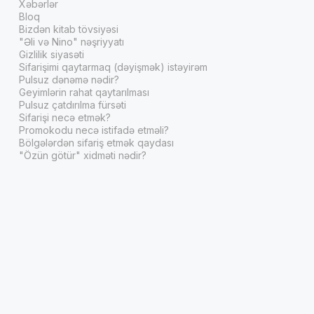
Xəbərlər
Bloq
Bizdən kitab tövsiyəsi
"Əli və Nino" nəşriyyatı
Gizlilik siyasəti
Sifarişimi qaytarmaq (dəyişmək) istəyirəm
Pulsuz dənəmə nədir?
Geyimlərin rahat qaytarılması
Pulsuz çatdırılma fürsəti
Sifarişi necə etmək?
Promokodu necə istifadə etməli?
Bölgələrdən sifariş etmək qaydası
"Özün götür" xidməti nədir?