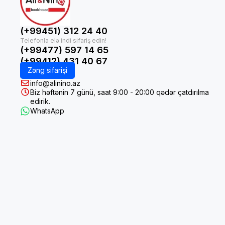
(+99451) 312 24 40
(+99477) 597 14 65
(+99412) 431 40 67
Zəng sifarişi
info@alinino.az
Biz həftənin 7 günü, saat 9:00 - 20:00 qədər çatdırılma
edirik.
WhatsApp