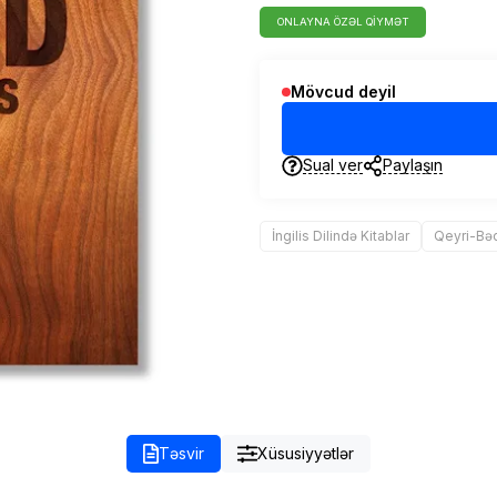
ONLAYNA ÖZƏL QIYMƏT
Mövcud deyil
Sual ver
Paylaşın
İngilis Dilində Kitablar
Qeyri-Bəd
Təsvir
Xüsusiyyətlər