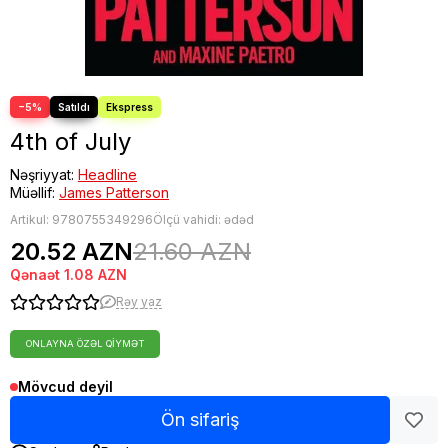
−5%
4th of July
Nəşriyyat:
Headline
Müəllif:
James Patterson
Artikul:
9780755349296
Ölçü vahidi: ədəd
20.52 AZN
21.60 AZN
Qənaət
1.08 AZN
Rəy yaz
ONLAYNA ÖZƏL QIYMƏT
Mövcud deyil
Ön sifariş