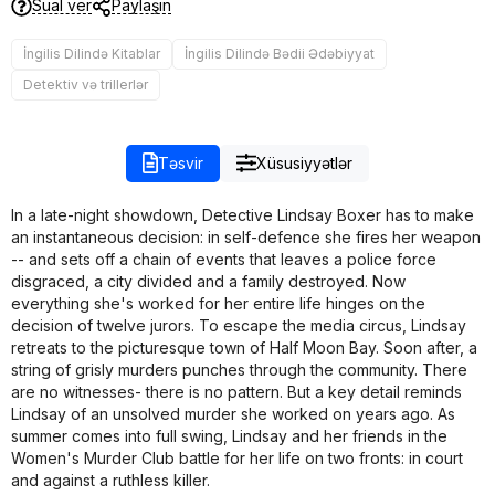
Sual ver
Paylaşın
İngilis Dilində Kitablar
İngilis Dilində Bədii Ədəbiyyat
Detektiv və trillerlər
Təsvir
Xüsusiyyətlər
In a late-night showdown, Detective Lindsay Boxer has to make
an instantaneous decision: in self-defence she fires her weapon
-- and sets off a chain of events that leaves a police force
disgraced, a city divided and a family destroyed. Now
everything she's worked for her entire life hinges on the
decision of twelve jurors. To escape the media circus, Lindsay
retreats to the picturesque town of Half Moon Bay. Soon after, a
string of grisly murders punches through the community. There
are no witnesses- there is no pattern. But a key detail reminds
Lindsay of an unsolved murder she worked on years ago. As
summer comes into full swing, Lindsay and her friends in the
Women's Murder Club battle for her life on two fronts: in court
and against a ruthless killer.