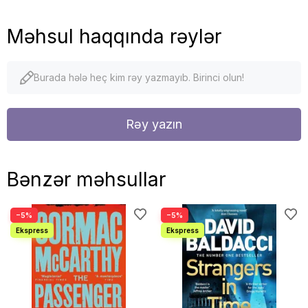
Məhsul haqqında rəylər
Burada hələ heç kim rəy yazmayıb. Birinci olun!
Rəy yazın
Bənzər məhsullar
−5%
−5%