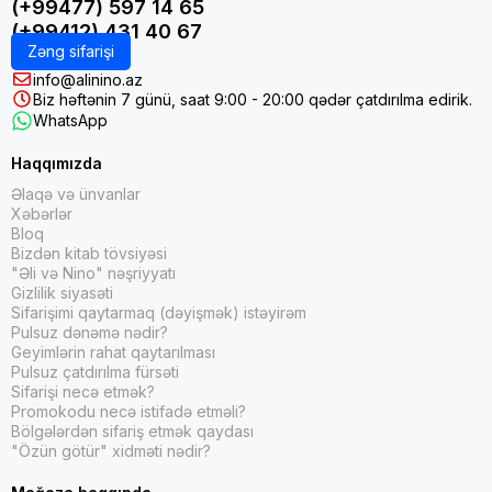
(+99477) 597 14 65
(+99412) 431 40 67
Zəng sifarişi
info@alinino.az
Biz həftənin 7 günü, saat 9:00 - 20:00 qədər çatdırılma edirik.
WhatsApp
Haqqımızda
Əlaqə və ünvanlar
Xəbərlər
Bloq
Bizdən kitab tövsiyəsi
"Əli və Nino" nəşriyyatı
Gizlilik siyasəti
Sifarişimi qaytarmaq (dəyişmək) istəyirəm
Pulsuz dənəmə nədir?
Geyimlərin rahat qaytarılması
Pulsuz çatdırılma fürsəti
Sifarişi necə etmək?
Promokodu necə istifadə etməli?
Bölgələrdən sifariş etmək qaydası
"Özün götür" xidməti nədir?