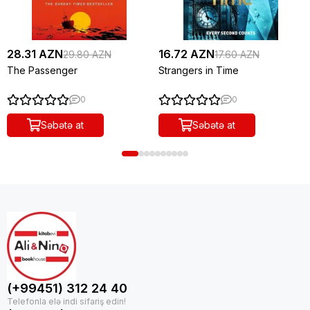
28.31 AZN
16.72 AZN
29.80 AZN
17.60 AZN
The Passenger
Strangers in Time
0
0
Səbətə at
Səbətə at
(+99451) 312 24 40