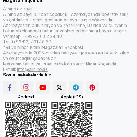
Mağaza haqqında
Alinino.az saytı
Alinino.az saytı 15 ildən çoxdur ki, Azərbaycanda operativ satış
və çatdırılma xidməti göstərən onlayn satış mağazasıdır.
Azərbaycanın bütün rayon və şəhərlərinə, Bakıda və dünyanın
bütün ölkələrindəki bütün ünvanlara çatdırılmanı həyata keçirir.
Whatsap: (+99451) 312 24 40
Tel: (+99412) 431 40 67
"Əli və Nino" Kitab Mağazaları Şəbəkəsi
Azərbaycanda 2005-ci ildən fəaliyyət göstərən ən böyük kitab
və oyuncaqlar şəbəkəsidir.
Markanın sahibi və icraçı direktoru xanım Nigar Köçərlidir.
E-mail:
info@alinino.az
Sosial şəbəkələrdə biz
Android
Apple(iOS)