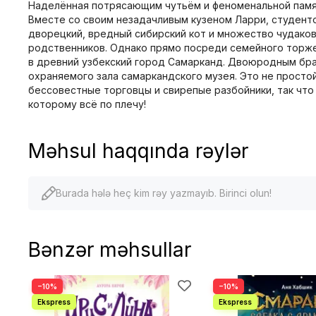
Наделённая потрясающим чутьём и феноменальной памят
Вместе со своим незадачливым кузеном Ларри, студенто
дворецкий, вредный сибирский кот и множество чудаков
родственников. Однако прямо посреди семейного торже
в древний узбекский город Самарканд. Двоюродным бр
охраняемого зала самаркандского музея. Это не просто
бессовестные торговцы и свирепые разбойники, так чт
которому всё по плечу!
Məhsul haqqında rəylər
Burada hələ heç kim rəy yazmayıb. Birinci olun!
Bənzər məhsullar
−10%
−10%