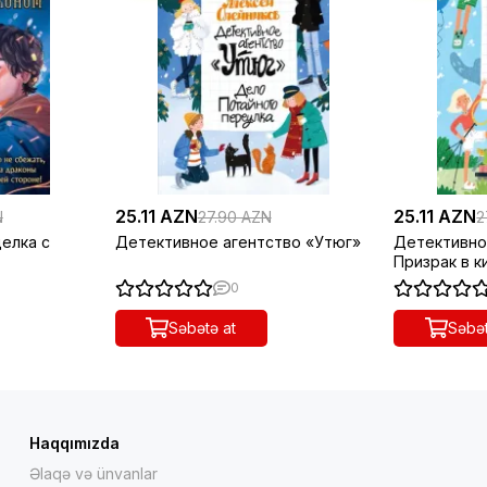
25.11 AZN
25.11 AZN
N
27.90 AZN
2
делка с
Детективное агентство «Утюг»
Детективно
Призрак в 
0
Səbətə at
Səbət
Haqqımızda
Əlaqə və ünvanlar