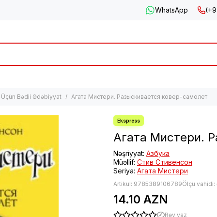
WhatsApp
(+9
 Üçün Bədii Ədəbiyyat
Агата Мистери. Разыскивается ковер-самолет
Агата Мистери. 
Nəşriyyat:
Азбука
Müəllif:
Стив Стивенсон
Seriya:
Агата Мистери
Artikul:
9785389106789
Ölçü vahidi:
14.10 AZN
Rəy yaz