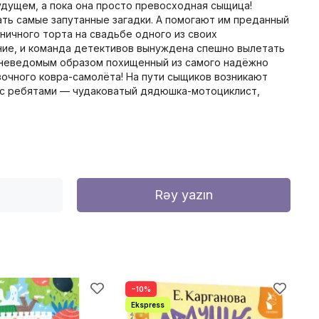
удущем, а пока она просто превосходная сыщица!
ть самые запутанные загадки. А помогают им преданный
ничного торта на свадьбе одного из своих
ние, и команда детективов вынуждена спешно вылетать
, неведомым образом похищенный из самого надёжно
зочного ковра-самолёта! На пути сыщиков возникают
м с ребятами — чудаковатый дядюшка-мотоциклист,
Rəy yazın
−10%
−