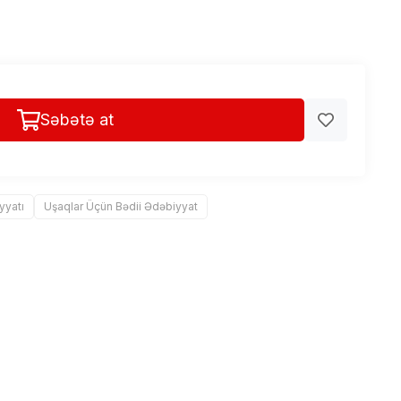
Səbətə at
yyatı
Uşaqlar Üçün Bədii Ədəbiyyat