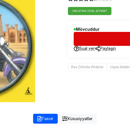
ONLAYNA ÖZƏL QIYMƏT
Mövcuddur
Sual ver
Paylaşın
Rus Dilində Kitablar
Uşaq Ədəbi
Təsvir
Xüsusiyyətlər