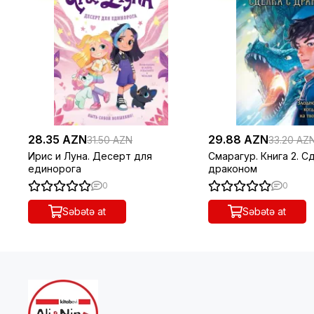
28.35 AZN
29.88 AZN
31.50 AZN
33.20 AZ
Ирис и Луна. Десерт для
Смарагур. Книга 2. С
единорога
драконом
0
0
Səbətə at
Səbətə at