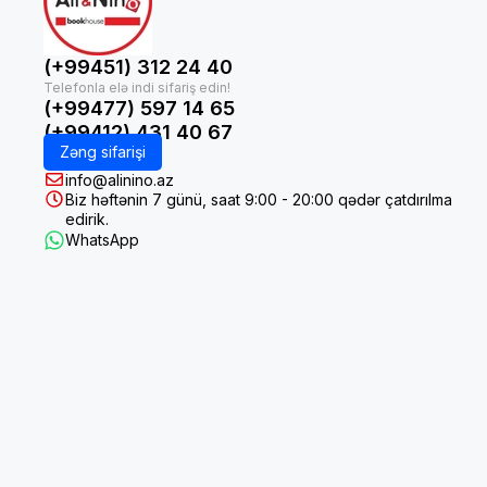
(+99451) 312 24 40
(+99477) 597 14 65
(+99412) 431 40 67
Zəng sifarişi
info@alinino.az
Biz həftənin 7 günü, saat 9:00 - 20:00 qədər çatdırılma
edirik.
WhatsApp