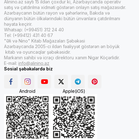
Alinino.az saytı 15 ildən çoxdur ki, Azərbaycanda operativ
satış və çatdırılma xidməti göstərən onlayn satış mağazasıdır.
Azərbaycanın bütün rayon və şəhərlərinə, Bakıda və
dünyanın bütün ölkələrindəki bütün ünvanlara çatdırılmanı
həyata keçirir.
Whatsap: (+99451) 312 24 40
Tel: (+99412) 431 40 67
"Əli və Nino" Kitab Mağazaları Şəbəkəsi
Azərbaycanda 2005-ci ildən fəaliyyət göstərən ən böyük
kitab və oyuncaqlar şəbəkəsidir.
Markanın sahibi və icraçı direktoru xanım Nigar Köçərlidir.
E-mail:
info@alinino.az
Sosial şəbəkələrdə biz
Android
Apple(iOS)