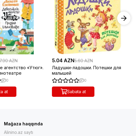
5.04 AZN
18
7.90 AZN
5.60 AZN
е агентство «Утюг».
Ладушки-ладошки. Потешки для
Пр
кинотеатре
малышей
0
0
ə at
Səbətə at
Mağaza haqqında
Alinino.az saytı