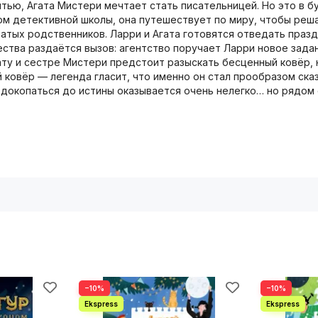
ью, Агата Мистери мечтает стать писательницей. Но это в б
м детективной школы, она путешествует по миру, чтобы реша
атых родственников. Ларри и Агата готовятся отведать празд
ства раздаётся вызов: агентство поручает Ларри новое зада
ату и сестре Мистери предстоит разыскать бесценный ковёр
й ковёр — легенда гласит, что именно он стал прообразом ска
о докопаться до истины оказывается очень нелегко… но рядо
−10%
−10%