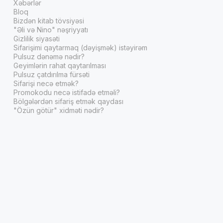
Xəbərlər
Bloq
Bizdən kitab tövsiyəsi
"Əli və Nino" nəşriyyatı
Gizlilik siyasəti
Sifarişimi qaytarmaq (dəyişmək) istəyirəm
Pulsuz dənəmə nədir?
Geyimlərin rahat qaytarılması
Pulsuz çatdırılma fürsəti
Sifarişi necə etmək?
Promokodu necə istifadə etməli?
Bölgələrdən sifariş etmək qaydası
"Özün götür" xidməti nədir?