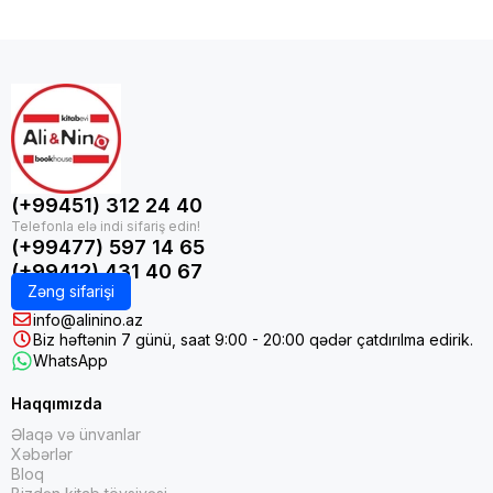
(+99451) 312 24 40
(+99477) 597 14 65
(+99412) 431 40 67
Zəng sifarişi
info@alinino.az
Biz həftənin 7 günü, saat 9:00 - 20:00 qədər çatdırılma edirik.
WhatsApp
Haqqımızda
Əlaqə və ünvanlar
Xəbərlər
Bloq