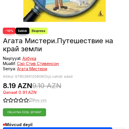
−10%
Агата Мистери.Путешествие на
край земли
Nəşriyyat:
Азбука
Müəllif:
Сэр Стив Стивенсон
Seriya:
Агата Мистери
Artikul:
9785389120808
Ölçü vahidi: ədəd
8.19 AZN
9.10 AZN
Qənaət
0.91 AZN
Rəy yaz
ONLAYNA ÖZƏL QIYMƏT
Mövcud deyil