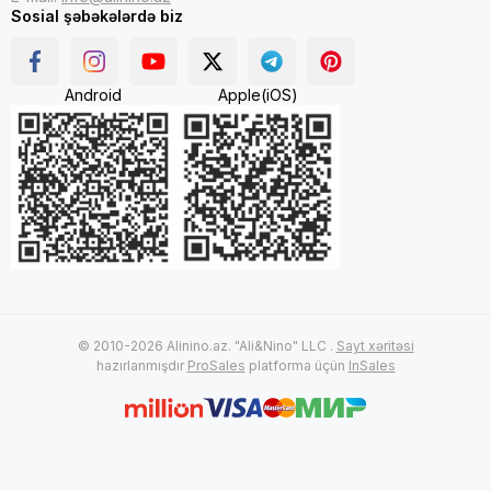
Sosial şəbəkələrdə biz
Android
Apple(iOS)
© 2010-2026 Alinino.az. "Ali&Nino" LLC .
Sayt xəritəsi
hazırlanmışdır
ProSales
platforma üçün
InSales