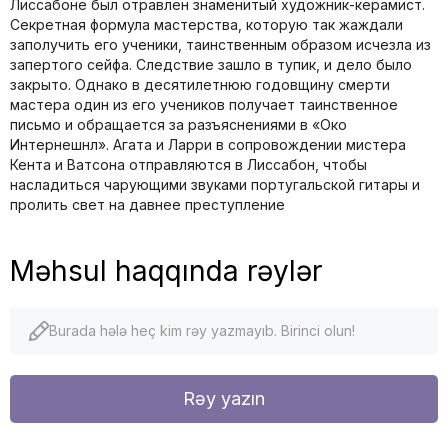
Лиссабоне был отравлен знаменитый художник-керамист.
Секретная формула мастерства, которую так жаждали
заполучить его ученики, таинственным образом исчезла из
запертого сейфа. Следствие зашло в тупик, и дело было
закрыто. Однако в десятилетнюю годовщину смерти
мастера один из его учеников получает таинственное
письмо и обращается за разъяснениями в «Око
Интернешнл». Агата и Ларри в сопровождении мистера
Кента и Ватсона отправляются в Лиссабон, чтобы
насладиться чарующими звуками португальской гитары и
пролить свет на давнее преступление
Məhsul haqqında rəylər
Burada hələ heç kim rəy yazmayıb. Birinci olun!
Rəy yazın