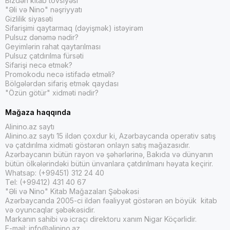
Bizdən kitab tövsiyəsi
"Əli və Nino" nəşriyyatı
Gizlilik siyasəti
Sifarişimi qaytarmaq (dəyişmək) istəyirəm
Pulsuz dənəmə nədir?
Geyimlərin rahat qaytarılması
Pulsuz çatdırılma fürsəti
Sifarişi necə etmək?
Promokodu necə istifadə etməli?
Bölgələrdən sifariş etmək qaydası
"Özün götür" xidməti nədir?
Mağaza haqqında
Alinino.az saytı
Alinino.az saytı 15 ildən çoxdur ki, Azərbaycanda operativ satış
və çatdırılma xidməti göstərən onlayn satış mağazasıdır.
Azərbaycanın bütün rayon və şəhərlərinə, Bakıda və dünyanın
bütün ölkələrindəki bütün ünvanlara çatdırılmanı həyata keçirir.
Whatsap: (+99451) 312 24 40
Tel: (+99412) 431 40 67
"Əli və Nino" Kitab Mağazaları Şəbəkəsi
Azərbaycanda 2005-ci ildən fəaliyyət göstərən ən böyük kitab
və oyuncaqlar şəbəkəsidir.
Markanın sahibi və icraçı direktoru xanım Nigar Köçərlidir.
E-mail:
info@alinino.az