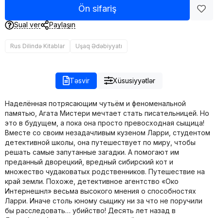
Ön sifariş
Sual ver
Paylaşın
Rus Dilində Kitablar
Uşaq Ədəbiyyatı
Təsvir
Xüsusiyyətlər
Наделённая потрясающим чутьём и феноменальной
памятью, Агата Мистери мечтает стать писательницей. Но
это в будущем, а пока она просто превосходная сыщица!
Вместе со своим незадачливым кузеном Ларри, студентом
детективной школы, она путешествует по миру, чтобы
решать самые запутанные загадки. А помогают им
преданный дворецкий, вредный сибирский кот и
множество чудаковатых родственников. Путешествие на
край земли. Похоже, детективное агентство «Око
Интернешнл» весьма высокого мнения о способностях
Ларри. Иначе столь юному сыщику ни за что не поручили
бы расследовать… убийство! Десять лет назад в