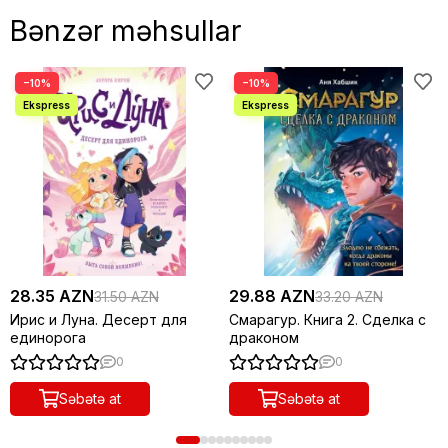
Bənzər məhsullar
−10%
−10%
28.35 AZN
29.88 AZN
31.50 AZN
33.20 AZN
Ирис и Луна. Десерт для
Смарагур. Книга 2. Сделка с
единорога
драконом
0
0
Səbətə at
Səbətə at