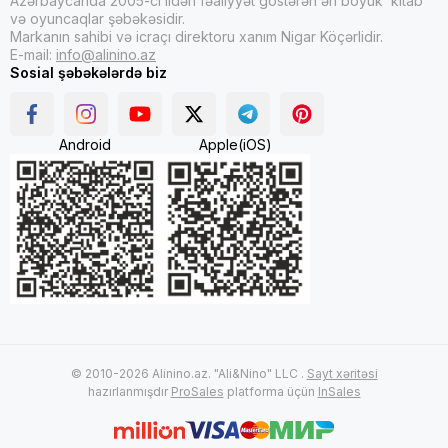
Azərbaycanda 2005-ci ildən fəaliyyət göstərən ən böyük kitab
və oyuncaqlar şəbəkəsidir.
Markanın sahibi və icraçı direktoru xanım Nigar Köçərlidir.
E-mail:
info@alinino.az
Sosial şəbəkələrdə biz
Android
Apple(iOS)
© 2010-2026 Alinino.az. "Ali&Nino" LLC .
Sayt xəritəsi
hazırlanmışdır
ProSales
platforma üçün
InSales