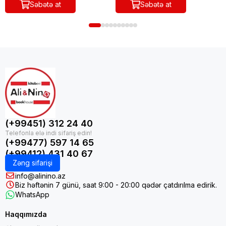
Səbətə at
Səbətə at
(+99451) 312 24 40
(+99477) 597 14 65
(+99412) 431 40 67
Zəng sifarişi
info@alinino.az
Biz həftənin 7 günü, saat 9:00 - 20:00 qədər çatdırılma edirik.
WhatsApp
Haqqımızda