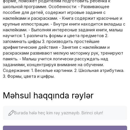
форме, поможет родителям подготовить ребёнка к
школьной программе. Особенности: - Развивающее
пособие для детей, содержит игровые задания с
наклейками и раскрасками. - Книга содержит красочные и
крупные иллюстрации. - Внутри книги находится вкладыш с
наклейками. - Выполняя интересные задания книги, малыш
научится: 1. различать формы и цвета предметов 2.
запоминать цифры 3. производить простейшие
арифметические действия - Занятия с наклейками и
раскрасками развивают мелкую моторику рук, тренируют
память. - Малыш учится логически рассуждать над
заданиями, концентрируя внимание на обучении.
Содержание: 1. Веселые картинки. 2. Школьная атрибутика.
3. Формы, цвета и цифры.
Məhsul haqqında rəylər
Burada hələ heç kim rəy yazmayıb. Birinci olun!