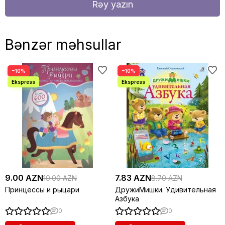
Rəy yazın
Bənzər məhsullar
−10%
−10%
9.00 AZN
7.83 AZN
10.00 AZN
8.70 AZN
Принцессы и рыцари
ДружиМишки. Удивительная
Азбука
0
0