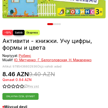
−10%
Активити - книжки. Учу цифры,
формы и цвета
Nəşriyyat:
Робинс
Müəllif:
Ю. Митченко, Г. Белоголовская, Н. Макаренко
Artikul:
9785436602936
Ölçü vahidi: ədəd
8.46 AZN
9.40 AZN
Qənaət
0.94 AZN
Rəy yaz
ONLAYNA ÖZƏL QIYMƏT
Mövcud deyil