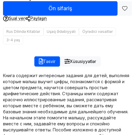
Ön sifariş
Sual ver
Paylaşın
Rus Dilində Kitablar
Uşaq Ədəbiyyatı
Öyrədici vəsaitlər
3-4 yaş
Təsvir
Xüsusiyyətlər
Книга содержит интересные задания для детей, выполняя
которые малыш выучит цифры, познакомится с формой и
цветом предмета, научится совершать простые
арифметические действия. Страницы книги содержат
красочно иллюстрированные задания, рассматривая
которые вместе с ребёнком, вы сможете дать ему
базовые знания необходимые для дальнейшего обучения.
На начальном этапе помогите малышу, рассуждайте
вместе с ним, задавайте ему вопросы и спокойно
выслушивайте ответы. Пособие изложено в доступной