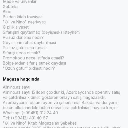
Əlaqə və ünvanlar
Xəbərlər
Bloq
Bizdən kitab tövsiyəsi
"Əli və Nino" nəşriyyatı
Gizlilik siyasəti
Sifarişimi qaytarmaq (dəyişmək) istəyirəm
Pulsuz dənəmə nədir?
Geyimlərin rahat qaytarılması
Pulsuz çatdırılma fürsəti
Sifarişi necə etmək?
Promokodu necə istifadə etməli?
Bölgələrdən sifariş etmək qaydası
"Özün götür" xidməti nədir?
Mağaza haqqında
Alinino.az saytı
Alinino.az saytı 15 ildən çoxdur ki, Azərbaycanda operativ satış
və çatdırılma xidməti göstərən onlayn satış mağazasıdır.
Azərbaycanın bütün rayon və şəhərlərinə, Bakıda və dünyanın
bütün ölkələrindəki bütün ünvanlara çatdırılmanı həyata keçirir.
Whatsap: (+99451) 312 24 40
Tel: (+99412) 431 40 67
"Əli və Nino" Kitab Mağazaları Şəbəkəsi