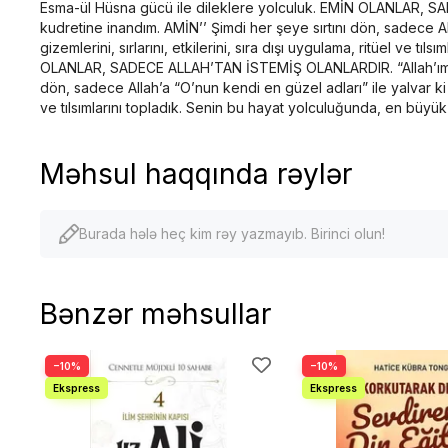
Esma-ül Hüsna gücü ile dileklere yolculuk. EMİN OLANLAR, SA
kudretine inandım. AMİN’’ Şimdi her şeye sırtını dön, sadece All
gizemlerini, sırlarını, etkilerini, sıra dışı uygulama, ritüel ve
OLANLAR, SADECE ALLAH’TAN İSTEMİŞ OLANLARDIR. “Allah’ım seni
dön, sadece Allah’a “O’nun kendi en güzel adları” ile yalvar ki di
ve tılsımlarını topladık. Senin bu hayat yolculuğunda, en büyü
Məhsul haqqında rəylər
Burada hələ heç kim rəy yazmayıb. Birinci olun!
Bənzər məhsullar
−10%
−10%