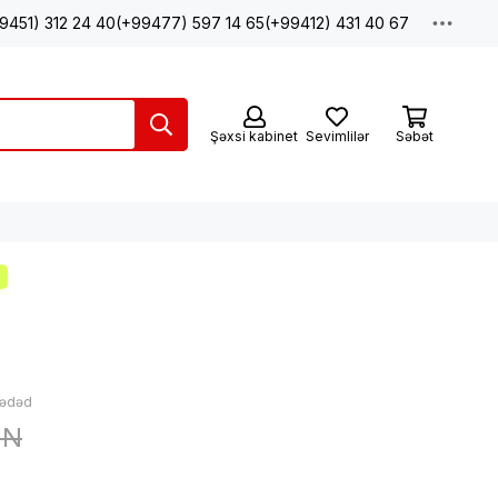
9451) 312 24 40
(+99477) 597 14 65
(+99412) 431 40 67
Şəxsi kabinet
Sevimlilər
Səbət
 ədəd
ZN