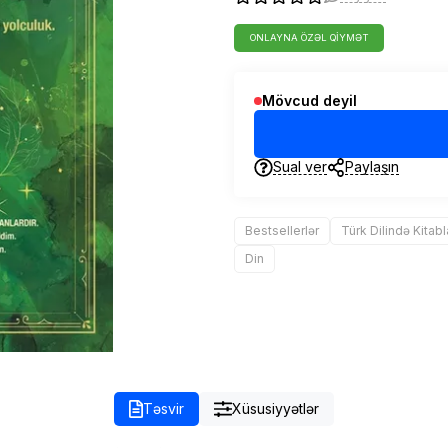
ONLAYNA ÖZƏL QIYMƏT
Mövcud deyil
Sual ver
Paylaşın
Bestsellerlər
Türk Dilində Kitabl
Din
Təsvir
Xüsusiyyətlər