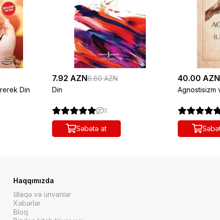
7.92 AZN
40.00 AZ
N
8.80 AZN
rerek Din
Din
Agnostisizm 
2
Səbətə at
Səbət
Haqqımızda
Əlaqə və ünvanlar
Xəbərlər
Bloq