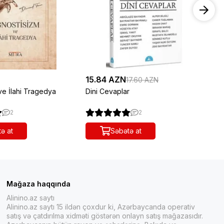
N
15.84 AZN
9.
17.60 AZN
ve İlahi Tragedya
Dini Cevaplar
Kur
2
2
ə at
Səbətə at
Mağaza haqqında
Alinino.az saytı
Alinino.az saytı 15 ildən çoxdur ki, Azərbaycanda operativ
satış və çatdırılma xidməti göstərən onlayn satış mağazasıdır.