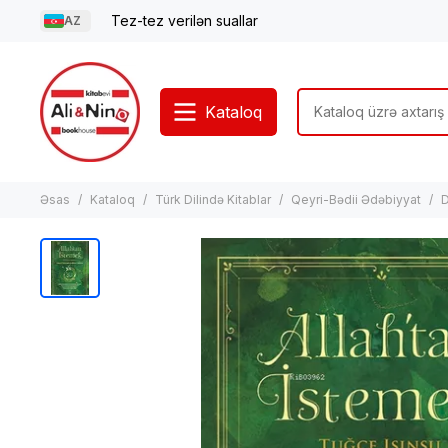
Tez-tez verilən suallar
AZ
Kataloq
Əsas
Kataloq
Türk Dilində Kitablar
Qeyri-Bədii Ədəbiyyat
D