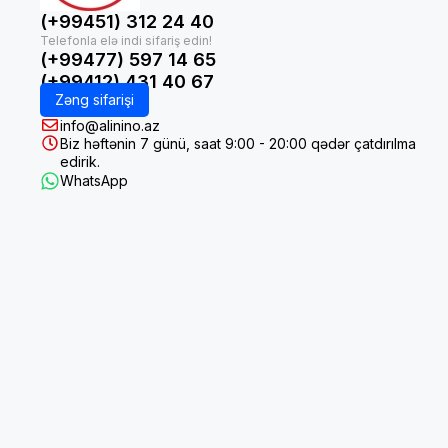
(+99451) 312 24 40
(+99477) 597 14 65
(+99412) 431 40 67
Zəng sifarişi
info@alinino.az
Biz həftənin 7 günü, saat 9:00 - 20:00 qədər çatdırılma
edirik.
WhatsApp