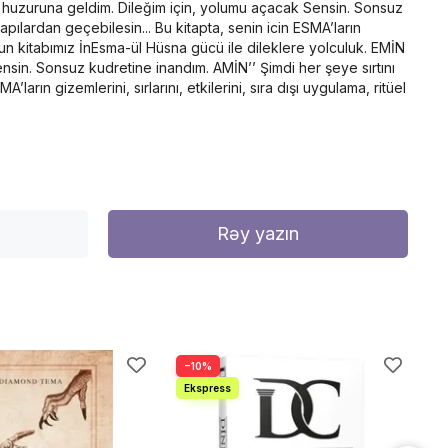
huzuruna geldim. Dileğim için, yolumu açacak Sensin. Sonsuz
apılardan geçebilesin... Bu kitapta, senin icin ESMA’ların
 olsun kitabımız İnEsma-ül Hüsna gücü ile dileklere yolculuk. EMİN
in. Sonsuz kudretine inandım. AMİN’’ Şimdi her şeye sırtını
rın gizemlerini, sırlarını, etkilerini, sıra dışı uygulama, ritüel
Rəy yazın
−10%
−