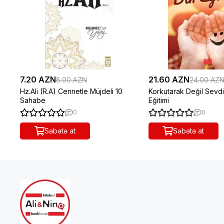
7.20 AZN
21.60 AZN
8.00 AZN
24.00 AZ
Hz.Ali (R.A) Cennetle Müjdeli 10
Korkutarak Değil Sevdi
Sahabe
Eğitimi
0
0
Səbətə at
Səbətə at