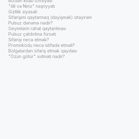
Bizdən kitab tövsiyəsi
"Əli və Nino" nəşriyyatı
Gizlilik siyasəti
Sifarişimi qaytarmaq (dəyişmək) istəyirəm
Pulsuz dənəmə nədir?
Geyimlərin rahat qaytarılması
Pulsuz çatdırılma fürsəti
Sifarişi necə etmək?
Promokodu necə istifadə etməli?
Bölgələrdən sifariş etmək qaydası
"Özün götür" xidməti nədir?