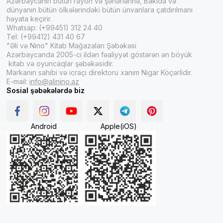
Azərbaycanın bütün rayon və şəhərlərinə, Bakıda və
dünyanın bütün ölkələrindəki bütün ünvanlara çatdırılmanı
həyata keçirir.
Whatsap: (+99451) 312 24 40
Tel: (+99412) 431 40 67
"Əli və Nino" Kitab Mağazaları Şəbəkəsi
Azərbaycanda 2005-ci ildən fəaliyyət göstərən ən böyük
kitab və oyuncaqlar şəbəkəsidir.
Markanın sahibi və icraçı direktoru xanım Nigar Köçərlidir.
E-mail:
info@alinino.az
Sosial şəbəkələrdə biz
Android
Apple(iOS)