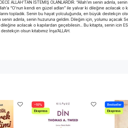
DECE ALLAH’TAN İSTEMİŞ OLANLARDIR. “Allah’ım senin adınla, senin 
ah’a “O’nun kendi en güzel adları” ile yalvar ki dileğine acılacak o k
 tılsımlarını topladık. Senin bu hayat yolculuğunda, en büyük destekçin
n adınla, senin huzuruna geldim. Dileğim için, yolumu açacak Sens
leğine acılacak o kapılardan geçebilesin... Bu kitapta, senin icin ESMA’la
k destekçin olsun kitabımız İnşa’ALLAH.
−10%