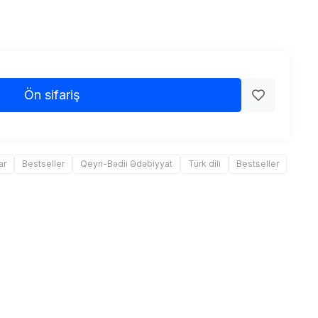
Ön sifariş
ar
Bestseller
Qeyri-Bədii Ədəbiyyat
Türk dili
Bestseller