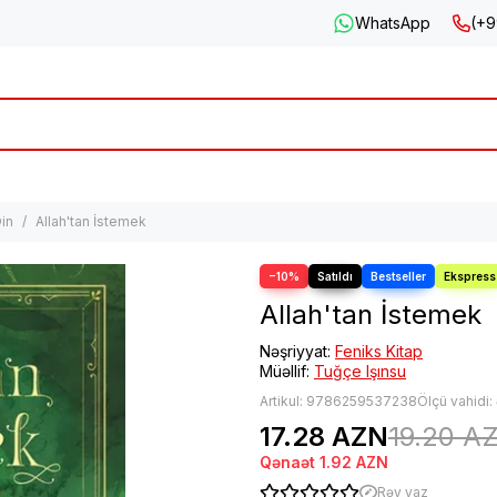
WhatsApp
(+9
in
Allah'tan İstemek
−10%
Allah'tan İstemek
Nəşriyyat:
Feniks Kitap
Müəllif:
Tuğçe Işınsu
Artikul:
9786259537238
Ölçü vahidi:
17.28 AZN
19.20 A
Qənaət
1.92 AZN
Rəy yaz