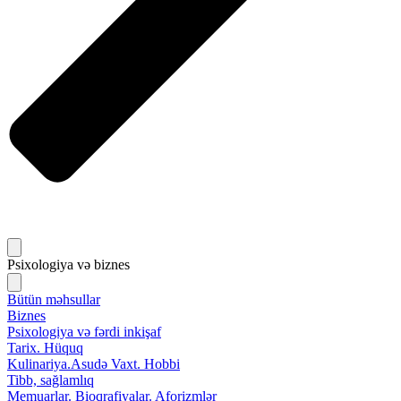
Psixologiya və biznes
Bütün məhsullar
Biznes
Psixologiya və fərdi inkişaf
Tarix. Hüquq
Kulinariya.Asudə Vaxt. Hobbi
Tibb, sağlamlıq
Memuarlar. Bioqrafiyalar. Aforizmlər