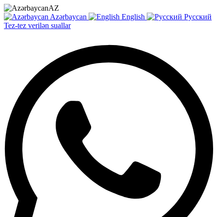
AZ
Azərbaycan
English
Русский
Tez-tez verilən suallar