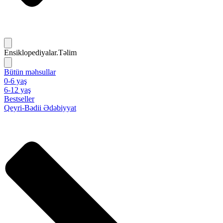
Ensiklopediyalar.Təlim
Bütün məhsullar
0-6 yaş
6-12 yaş
Bestseller
Qeyri-Bədii Ədəbiyyat