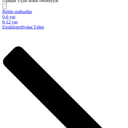
Uşaqlar Üçün Bədii Ədəbiyyat
Bütün məhsullar
0-6 yaş
6-12 yaş
Ensiklopediyalar.Təlim