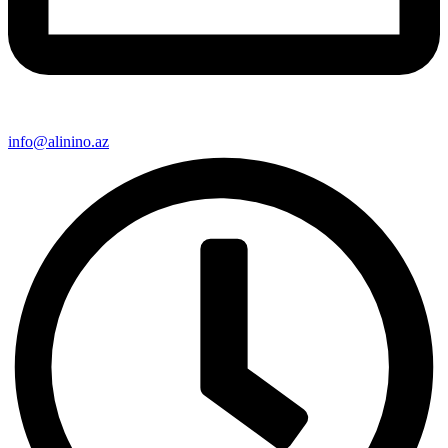
info@alinino.az