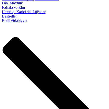
Din. Məxfilik
Fəlsəfə və Elm
Hazırlıq. Xarici dil. Lüğətlər
Bestseller
Bədii Ədəbiyyat