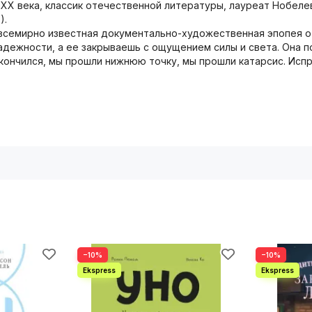
X века, классик отечественной литературы, лауреат Нобелев
).
всемирно известная документально-художественная эпопея о 
 безнадежности, а ее закрываешь с ощущением силы и света. Она
ончился, мы прошли нижнюю точку, мы прошли катарсис. Испра
−10%
−10%