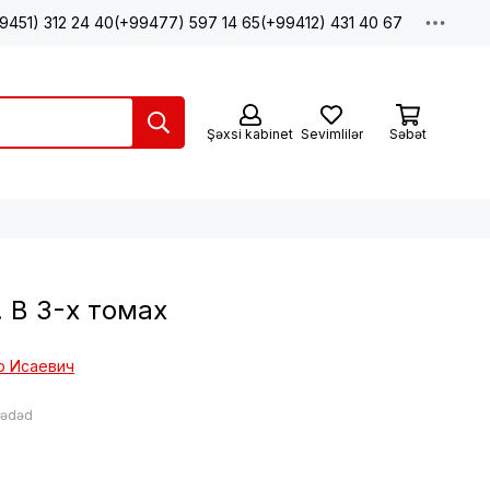
9451) 312 24 40
(+99477) 597 14 65
(+99412) 431 40 67
Şəxsi kabinet
Sevimlilər
Səbət
 В 3-х томах
р Исаевич
: ədəd