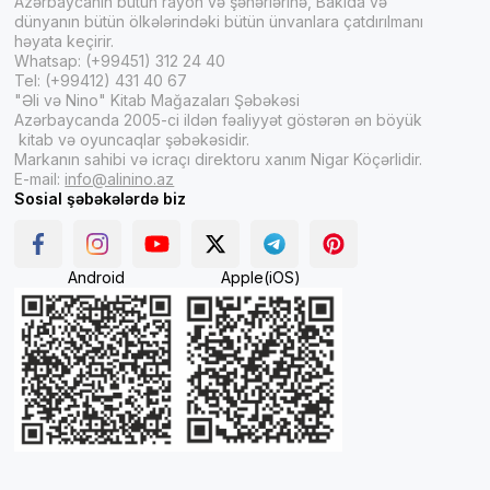
Azərbaycanın bütün rayon və şəhərlərinə, Bakıda və
dünyanın bütün ölkələrindəki bütün ünvanlara çatdırılmanı
həyata keçirir.
Whatsap: (+99451) 312 24 40
Tel: (+99412) 431 40 67
"Əli və Nino" Kitab Mağazaları Şəbəkəsi
Azərbaycanda 2005-ci ildən fəaliyyət göstərən ən böyük
kitab və oyuncaqlar şəbəkəsidir.
Markanın sahibi və icraçı direktoru xanım Nigar Köçərlidir.
E-mail:
info@alinino.az
Sosial şəbəkələrdə biz
Android
Apple(iOS)