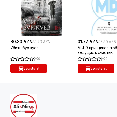
30.33 AZN
31.77 AZN
33.70 AZN
35.30 AZN
Убить буржуев
МЫ: 9 принципов люб
ведущих к счастью
0
0
Səbətə at
Səbətə at