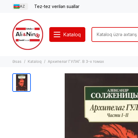
Tez-tez verilən suallar
AZ
Kataloq
Əsas
Kataloq
Архипелаг ГУЛАГ. В 3-х томах