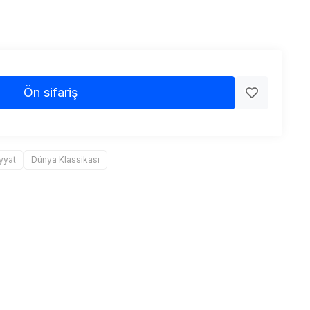
Ön sifariş
yyat
Dünya Klassikası