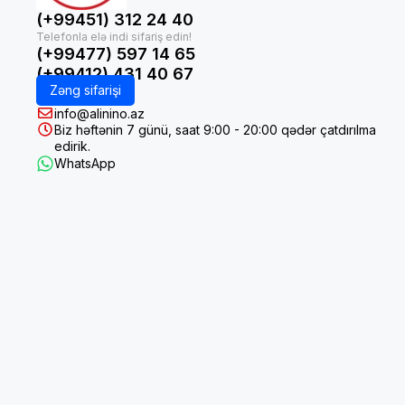
(+99451) 312 24 40
(+99477) 597 14 65
(+99412) 431 40 67
Zəng sifarişi
info@alinino.az
Biz həftənin 7 günü, saat 9:00 - 20:00 qədər çatdırılma
edirik.
WhatsApp