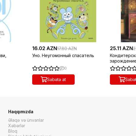
16.02 AZN
25.11 AZN
17.80 AZN
2
ви,
Уно. Неугомонный спасатель
Кондитерска
зарождени
0
Səbətə at
Səbət
Haqqımızda
Əlaqə və ünvanlar
Xəbərlər
Bloq