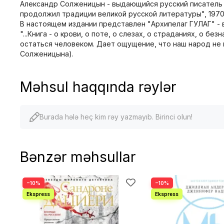
Александр Солженицын - выдающийся русский писатель X
продолжил традиции великой русской литературы", 1970
В настоящем издании представлен "Архипелаг ГУЛАГ" - 
"...Книга - о крови, о поте, о слезах, о страданиях, о
остаться человеком. Дает ощущение, что наш народ не к
Солженицына).
Məhsul haqqında rəylər
Burada hələ heç kim rəy yazmayıb. Birinci olun!
Bənzər məhsullar
−10%
−10%