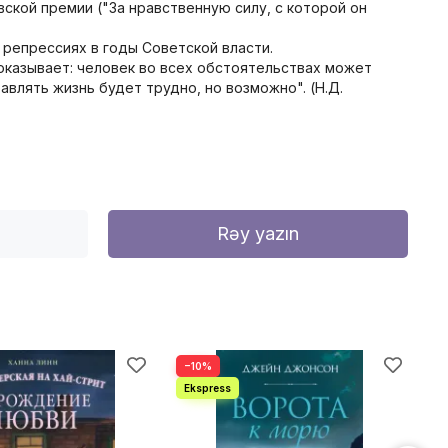
ской премии ("За нравственную силу, с которой он
репрессиях в годы Советской власти.
 показывает: человек во всех обстоятельствах может
влять жизнь будет трудно, но возможно". (Н.Д.
Rəy yazın
−10%
−