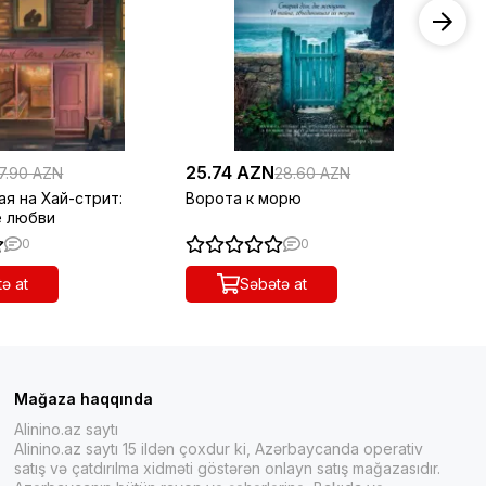
25.74 AZN
36
7.90 AZN
28.60 AZN
я на Хай-стрит:
Ворота к морю
Кл
е любви
0
0
ə at
Səbətə at
Mağaza haqqında
Alinino.az saytı
Alinino.az saytı 15 ildən çoxdur ki, Azərbaycanda operativ
satış və çatdırılma xidməti göstərən onlayn satış mağazasıdır.