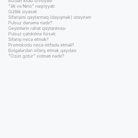
Bizdən kitab tövsiyəsi
"Əli və Nino" nəşriyyatı
Gizlilik siyasəti
Sifarişimi qaytarmaq (dəyişmək) istəyirəm
Pulsuz dənəmə nədir?
Geyimlərin rahat qaytarılması
Pulsuz çatdırılma fürsəti
Sifarişi necə etmək?
Promokodu necə istifadə etməli?
Bölgələrdən sifariş etmək qaydası
"Özün götür" xidməti nədir?