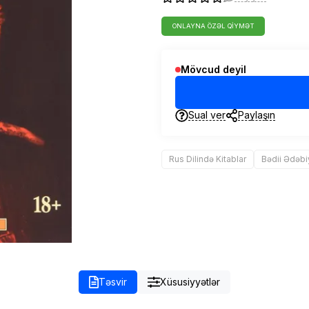
ONLAYNA ÖZƏL QIYMƏT
Mövcud deyil
Sual ver
Paylaşın
Rus Dilində Kitablar
Bədii Ədəbi
Təsvir
Xüsusiyyətlər