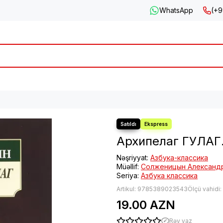
WhatsApp
(+9
Архипелаг ГУЛАГ.
Nəşriyyat:
Азбука-классика
Müəllif:
Солженицын Александ
Seriya:
Азбука классика
Artikul:
9785389023543
Ölçü vahidi
19.00 AZN
Rəy yaz