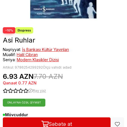
−10%
Asi Ruhlar
Nəşriyyat:
İş Bankası Kültür Yayınları
Müəllif:
Halil Cibran
Seriya:
Modern Klasikler Dizisi
Artikul:
9786254299292
Ölçü vahidi: ədəd
6.93 AZN
7.70 AZN
Qənaət
0.77 AZN
Rəy yaz
ONLAYNA ÖZƏL QIYMƏT
Mövcuddur
Səbətə at