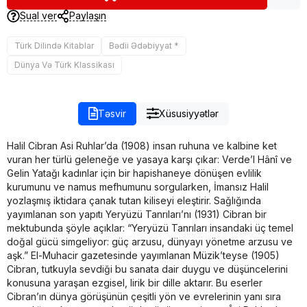
Sual ver
Paylaşın
Türk Dilində Kitablar
Bədii Ədəbiyyat *
Dünya Və Türk Klassikası
Təsvir
Xüsusiyyətlər
Halil Cibran Asi Ruhlar’da (1908) insan ruhuna ve kalbine ket
vuran her türlü geleneğe ve yasaya karşı çıkar: Verde’l Hânî ve
Gelin Yatağı kadınlar için bir hapishaneye dönüşen evlilik
kurumunu ve namus mefhumunu sorgularken, İmansız Halil
yozlaşmış iktidara çanak tutan kiliseyi eleştirir. Sağlığında
yayımlanan son yapıtı Yeryüzü Tanrıları’nı (1931) Cibran bir
mektubunda şöyle açıklar: “Yeryüzü Tanrıları insandaki üç temel
doğal gücü simgeliyor: güç arzusu, dünyayı yönetme arzusu ve
aşk.” El-Muhacir gazetesinde yayımlanan Müzik’teyse (1905)
Cibran, tutkuyla sevdiği bu sanata dair duygu ve düşüncelerini
konusuna yaraşan ezgisel, lirik bir dille aktarır. Bu eserler
Cibran’ın dünya görüşünün çeşitli yön ve evrelerinin yanı sıra