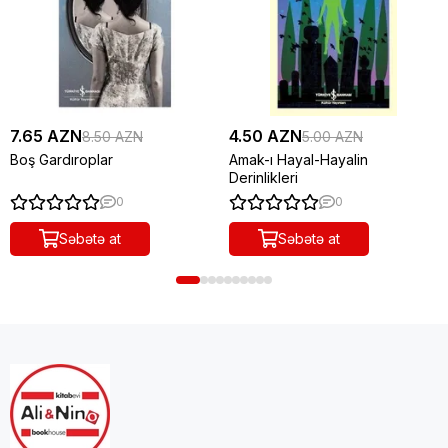
7.65 AZN
4.50 AZN
8.50 AZN
5.00 AZN
Boş Gardıroplar
Amak-ı Hayal-Hayalin
Derinlikleri
0
0
Səbətə at
Səbətə at