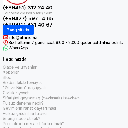
(+99451) 312 24 40
(+99477) 597 14 65
(+99412) 431 40 67
Zəng sifarişi
info@alinino.az
Biz həftənin 7 günü, saat 9:00 - 20:00 qədər çatdırılma edirik.
WhatsApp
Haqqımızda
Əlaqə və ünvanlar
Xəbərlər
Bloq
Bizdən kitab tövsiyəsi
"Əli və Nino" nəşriyyatı
Gizlilik siyasəti
Sifarişimi qaytarmaq (dəyişmək) istəyirəm
Pulsuz dənəmə nədir?
Geyimlərin rahat qaytarılması
Pulsuz çatdırılma fürsəti
Sifarişi necə etmək?
Promokodu necə istifadə etməli?