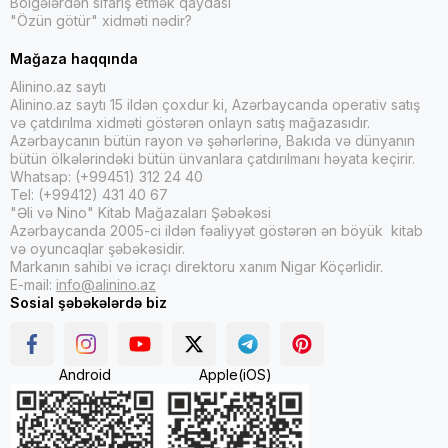
Bölgələrdən sifariş etmək qaydası
"Özün götür" xidməti nədir?
Mağaza haqqında
Alinino.az saytı
Alinino.az saytı 15 ildən çoxdur ki, Azərbaycanda operativ satış
və çatdırılma xidməti göstərən onlayn satış mağazasıdır.
Azərbaycanın bütün rayon və şəhərlərinə, Bakıda və dünyanın
bütün ölkələrindəki bütün ünvanlara çatdırılmanı həyata keçirir.
Whatsap: (+99451) 312 24 40
Tel: (+99412) 431 40 67
"Əli və Nino" Kitab Mağazaları Şəbəkəsi
Azərbaycanda 2005-ci ildən fəaliyyət göstərən ən böyük kitab
və oyuncaqlar şəbəkəsidir.
Markanın sahibi və icraçı direktoru xanım Nigar Köçərlidir.
E-mail:
info@alinino.az
Sosial şəbəkələrdə biz
Android
Apple(iOS)