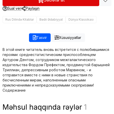
Sual ver
Paylaşın
Rus Dilində Kitablar
Bədii Ədəbiyyat
Dünya Klassikası
Təsvir
Xüsusiyyətlər
В этой книге читатель вновь встретится с полюбившимися
героями: среднестатистическим приспособленцем
Артуром Дентом, сотрудником межгалактического
издательства Фордом Префектом, продвинутой барышней
Триллиан, депрессивным роботом Марвином, - и
отправится вместе с ними в новые странствия по
бесчисленным мирам, наполненным опасными
приключениями и непредсказуемыми сюрпризами!
Содержание
Məhsul haqqında rəylər
1