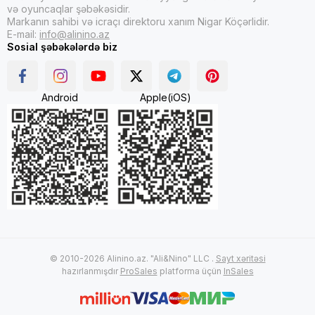
və oyuncaqlar şəbəkəsidir.
Markanın sahibi və icraçı direktoru xanım Nigar Köçərlidir.
E-mail:
info@alinino.az
Sosial şəbəkələrdə biz
Android
Apple(iOS)
© 2010-2026 Alinino.az. "Ali&Nino" LLC .
Sayt xəritəsi
hazırlanmışdır
ProSales
platforma üçün
InSales