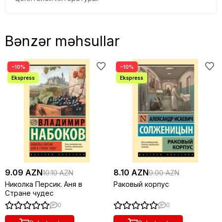
Bənzər məhsullar
−10%
−10%
9.09 AZN
8.10 AZN
10.10 AZN
9.00 AZN
Николка Персик. Аня в
Раковый корпус
Стране чудес
0
0