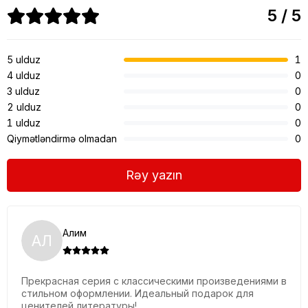
5 / 5
5 ulduz
1
4 ulduz
0
3 ulduz
0
2 ulduz
0
1 ulduz
0
Qiymətləndirmə olmadan
0
Rəy yazın
Алим
АЛ
Прекрасная серия с классическими произведениями в
стильном оформлении. Идеальный подарок для
ценителей литературы!