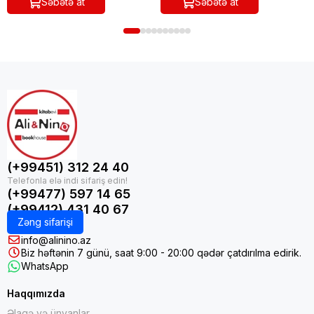
Səbətə at
Səbətə at
(+99451) 312 24 40
(+99477) 597 14 65
(+99412) 431 40 67
Zəng sifarişi
info@alinino.az
Biz həftənin 7 günü, saat 9:00 - 20:00 qədər çatdırılma edirik.
WhatsApp
Haqqımızda
Əlaqə və ünvanlar