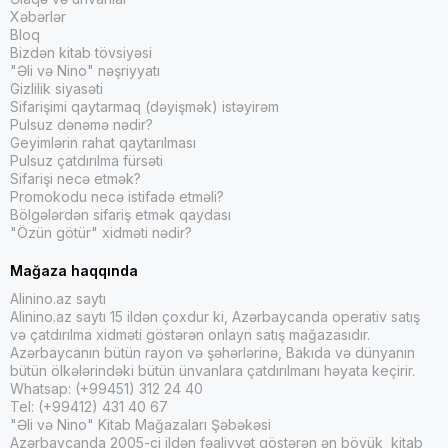
Xəbərlər
Bloq
Bizdən kitab tövsiyəsi
"Əli və Nino" nəşriyyatı
Gizlilik siyasəti
Sifarişimi qaytarmaq (dəyişmək) istəyirəm
Pulsuz dənəmə nədir?
Geyimlərin rahat qaytarılması
Pulsuz çatdırılma fürsəti
Sifarişi necə etmək?
Promokodu necə istifadə etməli?
Bölgələrdən sifariş etmək qaydası
"Özün götür" xidməti nədir?
Mağaza haqqında
Alinino.az saytı
Alinino.az saytı 15 ildən çoxdur ki, Azərbaycanda operativ satış
və çatdırılma xidməti göstərən onlayn satış mağazasıdır.
Azərbaycanın bütün rayon və şəhərlərinə, Bakıda və dünyanın
bütün ölkələrindəki bütün ünvanlara çatdırılmanı həyata keçirir.
Whatsap: (+99451) 312 24 40
Tel: (+99412) 431 40 67
"Əli və Nino" Kitab Mağazaları Şəbəkəsi
Azərbaycanda 2005-ci ildən fəaliyyət göstərən ən böyük kitab