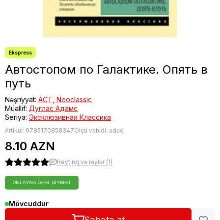
Автостопом по Галактике. Опять в
путь
Nəşriyyat:
АСТ, Neoclassic
Müəllif:
Дуглас Адамс
Seriya:
Эксклюзивная Классика
Artikul:
9785170858347
Ölçü vahidi: ədəd
8.10 AZN
Reytinq və rəylər (1)
ONLAYNA ÖZƏL QIYMƏT
Mövcuddur
Səbətə at