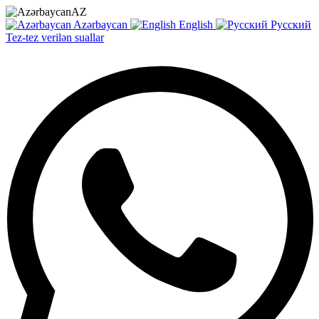
AZ
Azərbaycan
English
Русский
Tez-tez verilən suallar