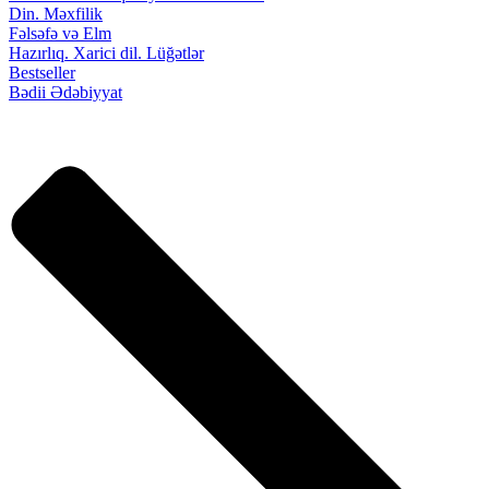
Din. Məxfilik
Fəlsəfə və Elm
Hazırlıq. Xarici dil. Lüğətlər
Bestseller
Bədii Ədəbiyyat