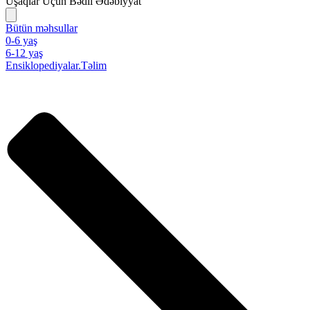
Uşaqlar Üçün Bədii Ədəbiyyat
Bütün məhsullar
0-6 yaş
6-12 yaş
Ensiklopediyalar.Təlim