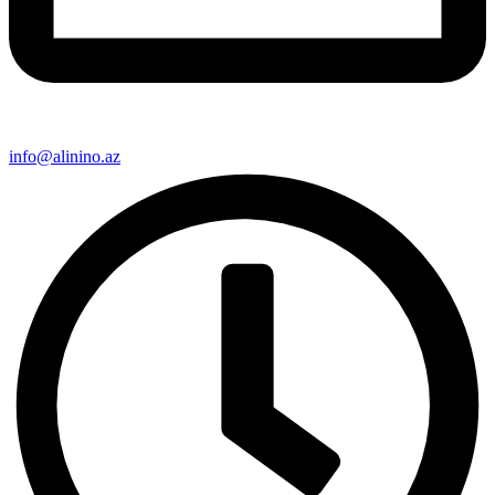
info@alinino.az