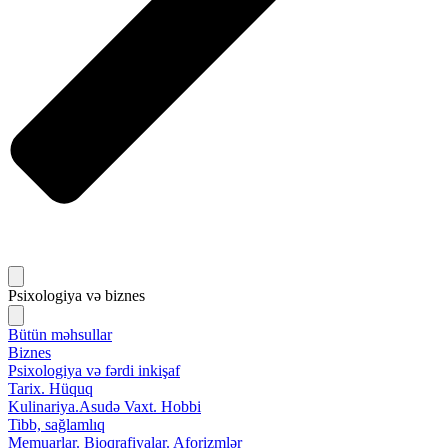
Psixologiya və biznes
Bütün məhsullar
Biznes
Psixologiya və fərdi inkişaf
Tarix. Hüquq
Kulinariya.Asudə Vaxt. Hobbi
Tibb, sağlamlıq
Memuarlar. Bioqrafiyalar. Aforizmlər