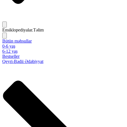
Ensiklopediyalar.Təlim
Bütün məhsullar
0-6 yaş
6-12 yaş
Bestseller
Qeyri-Bədii Ədəbiyyat