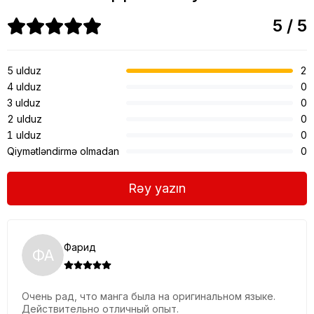
5 / 5
5 ulduz
2
4 ulduz
0
3 ulduz
0
2 ulduz
0
1 ulduz
0
Qiymətləndirmə olmadan
0
Rəy yazın
Фарид
ФА
Очень рад, что манга была на оригинальном языке.
Действительно отличный опыт.