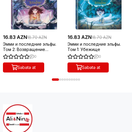
16.83 AZN
16.83 AZN
18.70 AZN
18.70 AZN
Эмми и последние эльфы.
Эмми и последние эльфы.
Том 2: Возвращение
Том 1: Убежище
королевства
0
0
Səbətə at
Səbətə at