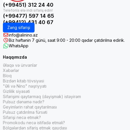
(+99451) 312 24 40
(+99477) 597 14 65
(+99412) 431 40 67
Zəng sifarişi
info@alinino.az
Biz həftənin 7 günü, saat 9:00 - 20:00 qədər çatdırılma edirik.
WhatsApp
Haqqımızda
Əlaqə və ünvanlar
Xəbərlər
Bloq
Bizdən kitab tövsiyəsi
"Əli və Nino" nəşriyyatı
Gizlilik siyasəti
Sifarişimi qaytarmaq (dəyişmək) istəyirəm
Pulsuz dənəmə nədir?
Geyimlərin rahat qaytarılması
Pulsuz çatdırılma fürsəti
Sifarişi necə etmək?
Promokodu necə istifadə etməli?
Bölgələrdən sifariş etmək qaydası