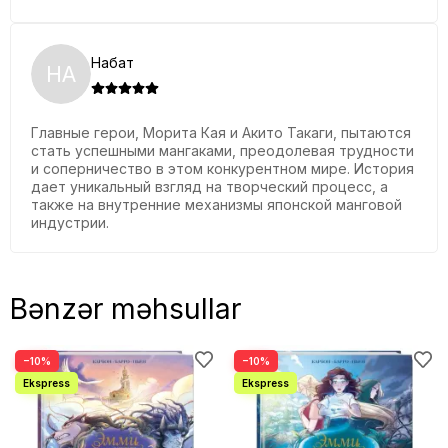
Набат
НА
Главные герои, Морита Кая и Акито Такаги, пытаются
стать успешными мангаками, преодолевая трудности
и соперничество в этом конкурентном мире. История
дает уникальный взгляд на творческий процесс, а
также на внутренние механизмы японской манговой
индустрии.
Bənzər məhsullar
−10%
−10%