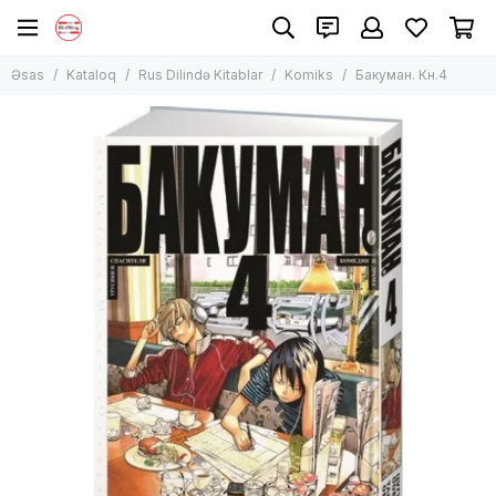
Rus Dilində Kitablar
Əsas
Kataloq
Rus Dilində Kitablar
Komiks
Бакуман. Кн.4
Bütün məhsullar
Uşaq Ədəbiyyatı
Qeyri-Bədii Ədəbiyyat
Bədii Ədəbiyyat
Manqa, komiks
Bestseller