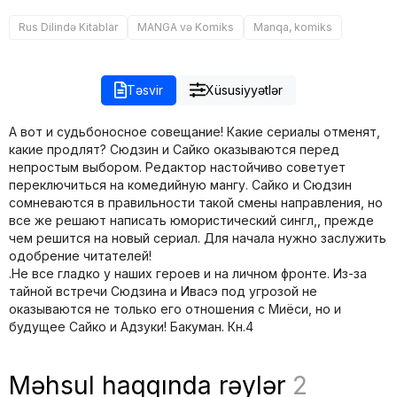
Rus Dilində Kitablar
MANGA və Komiks
Manqa, komiks
Təsvir
Xüsusiyyətlər
А вот и судьбоносное совещание! Какие сериалы отменят,
какие продлят? Сюдзин и Сайко оказываются перед
непростым выбором. Редактор настойчиво советует
переключиться на комедийную мангу. Сайко и Сюдзин
сомневаются в правильности такой смены направления, но
все же решают написать юмористический сингл,, прежде
чем решится на новый сериал. Для начала нужно заслужить
одобрение читателей!
.Не все гладко у наших героев и на личном фронте. Из-за
тайной встречи Сюдзина и Ивасэ под угрозой не
оказываются не только его отношения с Миёси, но и
будущее Сайко и Адзуки! Бакуман. Кн.4
Məhsul haqqında rəylər
2