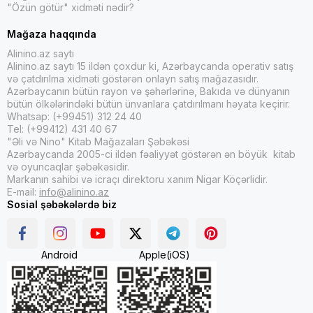
"Özün götür" xidməti nədir?
Mağaza haqqında
Alinino.az saytı
Alinino.az saytı 15 ildən çoxdur ki, Azərbaycanda operativ satış
və çatdırılma xidməti göstərən onlayn satış mağazasıdır.
Azərbaycanın bütün rayon və şəhərlərinə, Bakıda və dünyanın
bütün ölkələrindəki bütün ünvanlara çatdırılmanı həyata keçirir.
Whatsap: (+99451) 312 24 40
Tel: (+99412) 431 40 67
"Əli və Nino" Kitab Mağazaları Şəbəkəsi
Azərbaycanda 2005-ci ildən fəaliyyət göstərən ən böyük kitab
və oyuncaqlar şəbəkəsidir.
Markanın sahibi və icraçı direktoru xanım Nigar Köçərlidir.
E-mail:
info@alinino.az
Sosial şəbəkələrdə biz
Android
Apple(iOS)