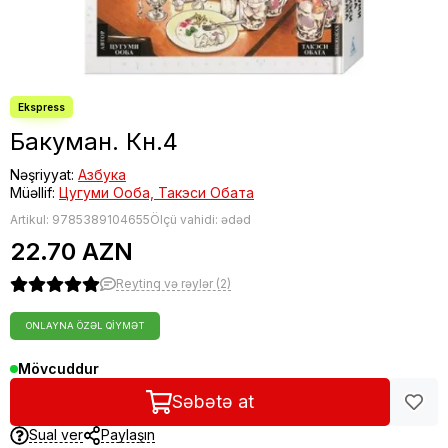
Бакуман. Кн.4
Nəşriyyat:
Азбука
Müəllif:
Цугуми Ооба, Такэси Обата
Artikul:
9785389104655
Ölçü vahidi: ədəd
22.70 AZN
Reytinq və rəylər (2)
ONLAYNA ÖZƏL QIYMƏT
Mövcuddur
Səbətə at
Sual ver
Paylaşın